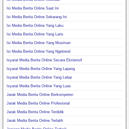
Isi Media Berita Online Saat Ini
Isi Media Berita Online Sekarang Ini
Isi Media Berita Online Yang Laku
Isi Media Berita Online Yang Laris
Isi Media Berita Online Yang Musiman
Isi Media Berita Online Yang Ngetrend
Isyarat Media Berita Online Secara Ekstensif
Isyarat Media Berita Online Yang Lapang
Isyarat Media Berita Online Yang Lebar
Isyarat Media Berita Online Yang Luas
Jarak Media Berita Online Berkompeten
Jarak Media Berita Online Profesional
Jarak Media Berita Online Terdidik
Jarak Media Berita Online Terlatih