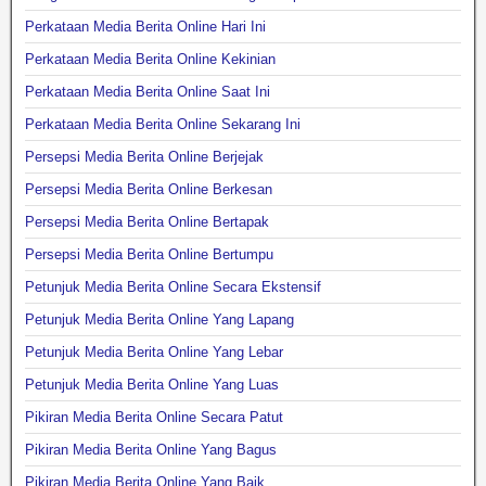
Perkataan Media Berita Online Hari Ini
Perkataan Media Berita Online Kekinian
Perkataan Media Berita Online Saat Ini
Perkataan Media Berita Online Sekarang Ini
Persepsi Media Berita Online Berjejak
Persepsi Media Berita Online Berkesan
Persepsi Media Berita Online Bertapak
Persepsi Media Berita Online Bertumpu
Petunjuk Media Berita Online Secara Ekstensif
Petunjuk Media Berita Online Yang Lapang
Petunjuk Media Berita Online Yang Lebar
Petunjuk Media Berita Online Yang Luas
Pikiran Media Berita Online Secara Patut
Pikiran Media Berita Online Yang Bagus
Pikiran Media Berita Online Yang Baik