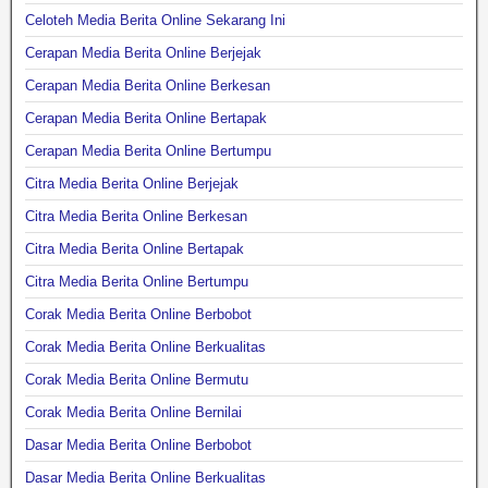
Celoteh Media Berita Online Sekarang Ini
Cerapan Media Berita Online Berjejak
Cerapan Media Berita Online Berkesan
Cerapan Media Berita Online Bertapak
Cerapan Media Berita Online Bertumpu
Citra Media Berita Online Berjejak
Citra Media Berita Online Berkesan
Citra Media Berita Online Bertapak
Citra Media Berita Online Bertumpu
Corak Media Berita Online Berbobot
Corak Media Berita Online Berkualitas
Corak Media Berita Online Bermutu
Corak Media Berita Online Bernilai
Dasar Media Berita Online Berbobot
Dasar Media Berita Online Berkualitas