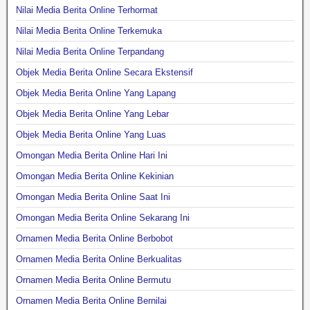
Nilai Media Berita Online Terhormat
Nilai Media Berita Online Terkemuka
Nilai Media Berita Online Terpandang
Objek Media Berita Online Secara Ekstensif
Objek Media Berita Online Yang Lapang
Objek Media Berita Online Yang Lebar
Objek Media Berita Online Yang Luas
Omongan Media Berita Online Hari Ini
Omongan Media Berita Online Kekinian
Omongan Media Berita Online Saat Ini
Omongan Media Berita Online Sekarang Ini
Ornamen Media Berita Online Berbobot
Ornamen Media Berita Online Berkualitas
Ornamen Media Berita Online Bermutu
Ornamen Media Berita Online Bernilai