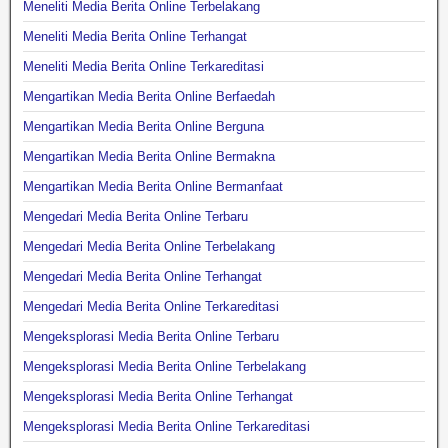
Meneliti Media Berita Online Terbelakang
Meneliti Media Berita Online Terhangat
Meneliti Media Berita Online Terkareditasi
Mengartikan Media Berita Online Berfaedah
Mengartikan Media Berita Online Berguna
Mengartikan Media Berita Online Bermakna
Mengartikan Media Berita Online Bermanfaat
Mengedari Media Berita Online Terbaru
Mengedari Media Berita Online Terbelakang
Mengedari Media Berita Online Terhangat
Mengedari Media Berita Online Terkareditasi
Mengeksplorasi Media Berita Online Terbaru
Mengeksplorasi Media Berita Online Terbelakang
Mengeksplorasi Media Berita Online Terhangat
Mengeksplorasi Media Berita Online Terkareditasi