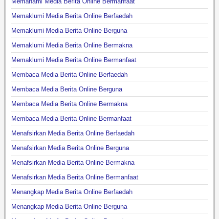
Memahami Media Berita Online Bermanfaat
Memaklumi Media Berita Online Berfaedah
Memaklumi Media Berita Online Berguna
Memaklumi Media Berita Online Bermakna
Memaklumi Media Berita Online Bermanfaat
Membaca Media Berita Online Berfaedah
Membaca Media Berita Online Berguna
Membaca Media Berita Online Bermakna
Membaca Media Berita Online Bermanfaat
Menafsirkan Media Berita Online Berfaedah
Menafsirkan Media Berita Online Berguna
Menafsirkan Media Berita Online Bermakna
Menafsirkan Media Berita Online Bermanfaat
Menangkap Media Berita Online Berfaedah
Menangkap Media Berita Online Berguna