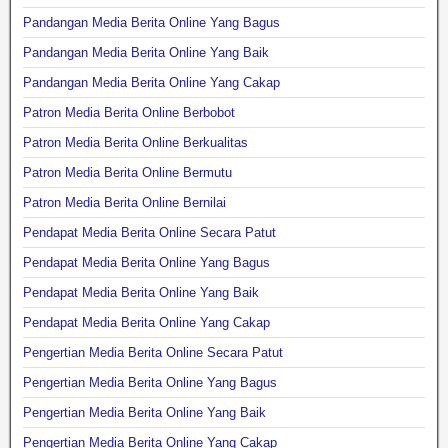
Pandangan Media Berita Online Yang Bagus
Pandangan Media Berita Online Yang Baik
Pandangan Media Berita Online Yang Cakap
Patron Media Berita Online Berbobot
Patron Media Berita Online Berkualitas
Patron Media Berita Online Bermutu
Patron Media Berita Online Bernilai
Pendapat Media Berita Online Secara Patut
Pendapat Media Berita Online Yang Bagus
Pendapat Media Berita Online Yang Baik
Pendapat Media Berita Online Yang Cakap
Pengertian Media Berita Online Secara Patut
Pengertian Media Berita Online Yang Bagus
Pengertian Media Berita Online Yang Baik
Pengertian Media Berita Online Yang Cakap