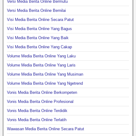
Versi Media Berita Online Bermutu
Versi Media Berita Online Bernilai
Visi Media Berita Online Secara Patut
Visi Media Berita Online Yang Bagus
Visi Media Berita Online Yang Baik
Visi Media Berita Online Yang Cakap
Volume Media Berita Online Yang Laku
Volume Media Berita Online Yang Laris
Volume Media Berita Online Yang Musiman
Volume Media Berita Online Yang Ngetrend
Vonis Media Berita Online Berkompeten
Vonis Media Berita Online Profesional
Vonis Media Berita Online Terdidik
Vonis Media Berita Online Terlatih
Wawasan Media Berita Online Secara Patut