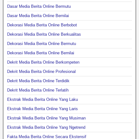
Dasar Media Berita Online Bermutu
Dasar Media Berita Online Bernilai
Dekorasi Media Berita Online Berbobot
Dekorasi Media Berita Online Berkualitas
Dekorasi Media Berita Online Bermutu
Dekorasi Media Berita Online Bernilai
Dekrit Media Berita Online Berkompeten
Dekrit Media Berita Online Profesional
Dekrit Media Berita Online Terdidik
Dekrit Media Berita Online Terlatih
Ekstrak Media Berita Online Yang Laku
Ekstrak Media Berita Online Yang Laris
Ekstrak Media Berita Online Yang Musiman
Ekstrak Media Berita Online Yang Ngetrend
Fakta Media Berita Online Secara Ekstensif