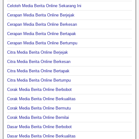
Celoteh Media Berita Online Sekarang Ini
Cerapan Media Berita Online Berjejak
Cerapan Media Berita Online Berkesan
Cerapan Media Berita Online Bertapak
Cerapan Media Berita Online Bertumpu
Citra Media Berita Online Berjejak
Citra Media Berita Online Berkesan
Citra Media Berita Online Bertapak
Citra Media Berita Online Bertumpu
Corak Media Berita Online Berbobot
Corak Media Berita Online Berkualitas
Corak Media Berita Online Bermutu
Corak Media Berita Online Bernilai
Dasar Media Berita Online Berbobot
Dasar Media Berita Online Berkualitas