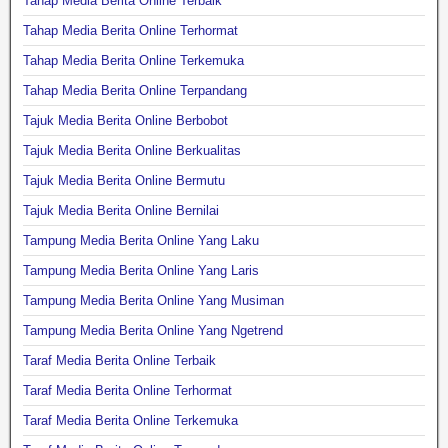
Tahap Media Berita Online Terbaik
Tahap Media Berita Online Terhormat
Tahap Media Berita Online Terkemuka
Tahap Media Berita Online Terpandang
Tajuk Media Berita Online Berbobot
Tajuk Media Berita Online Berkualitas
Tajuk Media Berita Online Bermutu
Tajuk Media Berita Online Bernilai
Tampung Media Berita Online Yang Laku
Tampung Media Berita Online Yang Laris
Tampung Media Berita Online Yang Musiman
Tampung Media Berita Online Yang Ngetrend
Taraf Media Berita Online Terbaik
Taraf Media Berita Online Terhormat
Taraf Media Berita Online Terkemuka