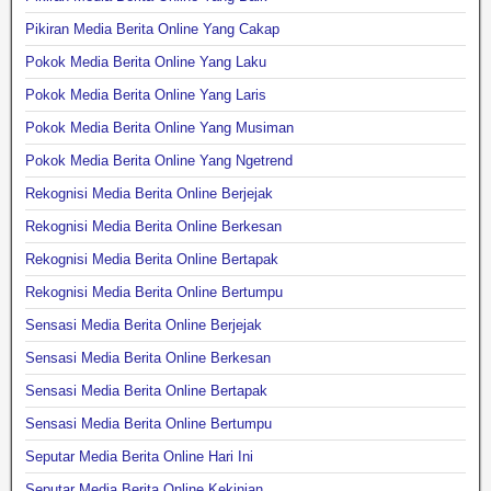
Pikiran Media Berita Online Yang Cakap
Pokok Media Berita Online Yang Laku
Pokok Media Berita Online Yang Laris
Pokok Media Berita Online Yang Musiman
Pokok Media Berita Online Yang Ngetrend
Rekognisi Media Berita Online Berjejak
Rekognisi Media Berita Online Berkesan
Rekognisi Media Berita Online Bertapak
Rekognisi Media Berita Online Bertumpu
Sensasi Media Berita Online Berjejak
Sensasi Media Berita Online Berkesan
Sensasi Media Berita Online Bertapak
Sensasi Media Berita Online Bertumpu
Seputar Media Berita Online Hari Ini
Seputar Media Berita Online Kekinian