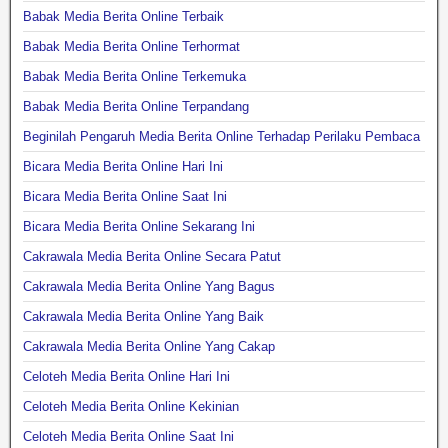
Babak Media Berita Online Terbaik
Babak Media Berita Online Terhormat
Babak Media Berita Online Terkemuka
Babak Media Berita Online Terpandang
Beginilah Pengaruh Media Berita Online Terhadap Perilaku Pembaca
Bicara Media Berita Online Hari Ini
Bicara Media Berita Online Saat Ini
Bicara Media Berita Online Sekarang Ini
Cakrawala Media Berita Online Secara Patut
Cakrawala Media Berita Online Yang Bagus
Cakrawala Media Berita Online Yang Baik
Cakrawala Media Berita Online Yang Cakap
Celoteh Media Berita Online Hari Ini
Celoteh Media Berita Online Kekinian
Celoteh Media Berita Online Saat Ini