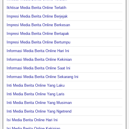
Ikhtisar Media Berita Online Terlatih
Impresi Media Berita Online Berjejak
Impresi Media Berita Online Berkesan
Impresi Media Berita Online Bertapak
Impresi Media Berita Online Bertumpu
Informasi Media Berita Online Hari Ini
Informasi Media Berita Online Kekinian
Informasi Media Berita Online Saat Ini
Informasi Media Berita Online Sekarang Ini
Inti Media Berita Online Yang Laku
Inti Media Berita Online Yang Laris
Inti Media Berita Online Yang Musiman
Inti Media Berita Online Yang Ngetrend
Isi Media Berita Online Hari Ini
Isi Media Berita Online Kekinian