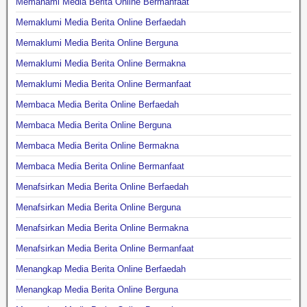
Memahami Media Berita Online Bermanfaat
Memaklumi Media Berita Online Berfaedah
Memaklumi Media Berita Online Berguna
Memaklumi Media Berita Online Bermakna
Memaklumi Media Berita Online Bermanfaat
Membaca Media Berita Online Berfaedah
Membaca Media Berita Online Berguna
Membaca Media Berita Online Bermakna
Membaca Media Berita Online Bermanfaat
Menafsirkan Media Berita Online Berfaedah
Menafsirkan Media Berita Online Berguna
Menafsirkan Media Berita Online Bermakna
Menafsirkan Media Berita Online Bermanfaat
Menangkap Media Berita Online Berfaedah
Menangkap Media Berita Online Berguna