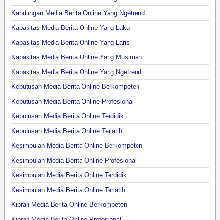
Kandungan Media Berita Online Yang Ngetrend
Kapasitas Media Berita Online Yang Laku
Kapasitas Media Berita Online Yang Laris
Kapasitas Media Berita Online Yang Musiman
Kapasitas Media Berita Online Yang Ngetrend
Keputusan Media Berita Online Berkompeten
Keputusan Media Berita Online Profesional
Keputusan Media Berita Online Terdidik
Keputusan Media Berita Online Terlatih
Kesimpulan Media Berita Online Berkompeten
Kesimpulan Media Berita Online Profesional
Kesimpulan Media Berita Online Terdidik
Kesimpulan Media Berita Online Terlatih
Kiprah Media Berita Online Berkompeten
Kiprah Media Berita Online Profesional