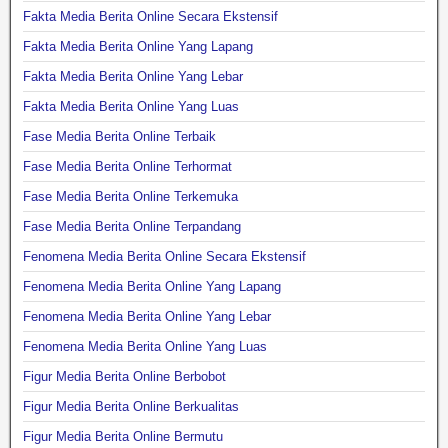
Fakta Media Berita Online Secara Ekstensif
Fakta Media Berita Online Yang Lapang
Fakta Media Berita Online Yang Lebar
Fakta Media Berita Online Yang Luas
Fase Media Berita Online Terbaik
Fase Media Berita Online Terhormat
Fase Media Berita Online Terkemuka
Fase Media Berita Online Terpandang
Fenomena Media Berita Online Secara Ekstensif
Fenomena Media Berita Online Yang Lapang
Fenomena Media Berita Online Yang Lebar
Fenomena Media Berita Online Yang Luas
Figur Media Berita Online Berbobot
Figur Media Berita Online Berkualitas
Figur Media Berita Online Bermutu