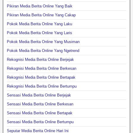
Pikiran Media Berita Online Yang Baik
Pikiran Media Berita Online Yang Cakap
Pokok Media Berita Online Yang Laku
Pokok Media Berita Online Yang Laris
Pokok Media Berita Online Yang Musiman
Pokok Media Berita Online Yang Ngetrend
Rekognisi Media Berita Online Berjejak
Rekognisi Media Berita Online Berkesan
Rekognisi Media Berita Online Bertapak
Rekognisi Media Berita Online Bertumpu
Sensasi Media Berita Online Berjejak
Sensasi Media Berita Online Berkesan
Sensasi Media Berita Online Bertapak
Sensasi Media Berita Online Bertumpu
Seputar Media Berita Online Hari Ini