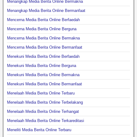
Menangkap Media Berita Online Bermakna
Menangkap Media Berita Online Bermanfaat
Mencerna Media Berita Online Berfaedah
Mencerna Media Berita Online Berguna
Mencerna Media Berita Online Bermakna
Mencerna Media Berita Online Bermanfaat
Menekuni Media Berita Online Berfaedah
Menekuni Media Berita Online Berguna
Menekuni Media Berita Online Bermakna
Menekuni Media Berita Online Bermanfaat
Menelaah Media Berita Online Terbaru
Menelaah Media Berita Online Terbelakang
Menelaah Media Berita Online Terhangat
Menelaah Media Berita Online Terkareditasi
Meneliti Media Berita Online Terbaru