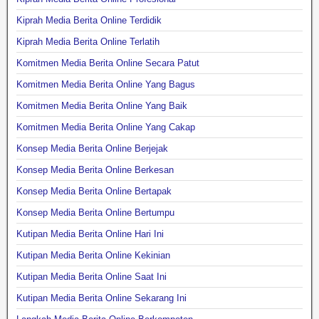
Kiprah Media Berita Online Terdidik
Kiprah Media Berita Online Terlatih
Komitmen Media Berita Online Secara Patut
Komitmen Media Berita Online Yang Bagus
Komitmen Media Berita Online Yang Baik
Komitmen Media Berita Online Yang Cakap
Konsep Media Berita Online Berjejak
Konsep Media Berita Online Berkesan
Konsep Media Berita Online Bertapak
Konsep Media Berita Online Bertumpu
Kutipan Media Berita Online Hari Ini
Kutipan Media Berita Online Kekinian
Kutipan Media Berita Online Saat Ini
Kutipan Media Berita Online Sekarang Ini