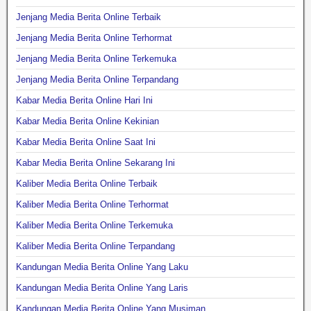
Jenjang Media Berita Online Terbaik
Jenjang Media Berita Online Terhormat
Jenjang Media Berita Online Terkemuka
Jenjang Media Berita Online Terpandang
Kabar Media Berita Online Hari Ini
Kabar Media Berita Online Kekinian
Kabar Media Berita Online Saat Ini
Kabar Media Berita Online Sekarang Ini
Kaliber Media Berita Online Terbaik
Kaliber Media Berita Online Terhormat
Kaliber Media Berita Online Terkemuka
Kaliber Media Berita Online Terpandang
Kandungan Media Berita Online Yang Laku
Kandungan Media Berita Online Yang Laris
Kandungan Media Berita Online Yang Musiman