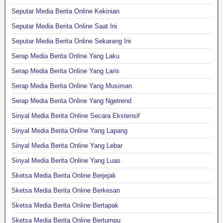
Seputar Media Berita Online Kekinian
Seputar Media Berita Online Saat Ini
Seputar Media Berita Online Sekarang Ini
Serap Media Berita Online Yang Laku
Serap Media Berita Online Yang Laris
Serap Media Berita Online Yang Musiman
Serap Media Berita Online Yang Ngetrend
Sinyal Media Berita Online Secara Ekstensif
Sinyal Media Berita Online Yang Lapang
Sinyal Media Berita Online Yang Lebar
Sinyal Media Berita Online Yang Luas
Sketsa Media Berita Online Berjejak
Sketsa Media Berita Online Berkesan
Sketsa Media Berita Online Bertapak
Sketsa Media Berita Online Bertumpu