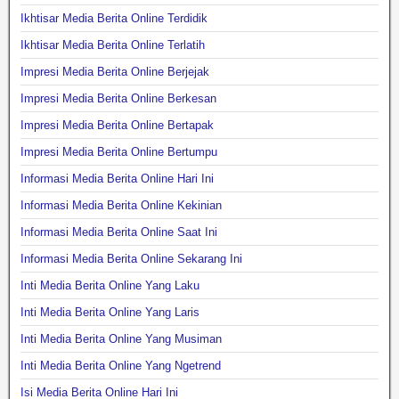
Ikhtisar Media Berita Online Terdidik
Ikhtisar Media Berita Online Terlatih
Impresi Media Berita Online Berjejak
Impresi Media Berita Online Berkesan
Impresi Media Berita Online Bertapak
Impresi Media Berita Online Bertumpu
Informasi Media Berita Online Hari Ini
Informasi Media Berita Online Kekinian
Informasi Media Berita Online Saat Ini
Informasi Media Berita Online Sekarang Ini
Inti Media Berita Online Yang Laku
Inti Media Berita Online Yang Laris
Inti Media Berita Online Yang Musiman
Inti Media Berita Online Yang Ngetrend
Isi Media Berita Online Hari Ini