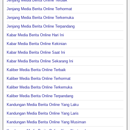
Jenjang Media Berita Online Terbaik
Jenjang Media Berita Online Terhormat
Jenjang Media Berita Online Terkemuka
Jenjang Media Berita Online Terpandang
Kabar Media Berita Online Hari Ini
Kabar Media Berita Online Kekinian
Kabar Media Berita Online Saat Ini
Kabar Media Berita Online Sekarang Ini
Kaliber Media Berita Online Terbaik
Kaliber Media Berita Online Terhormat
Kaliber Media Berita Online Terkemuka
Kaliber Media Berita Online Terpandang
Kandungan Media Berita Online Yang Laku
Kandungan Media Berita Online Yang Laris
Kandungan Media Berita Online Yang Musiman