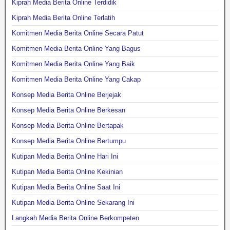
Kiprah Media Berita Online Terdidik
Kiprah Media Berita Online Terlatih
Komitmen Media Berita Online Secara Patut
Komitmen Media Berita Online Yang Bagus
Komitmen Media Berita Online Yang Baik
Komitmen Media Berita Online Yang Cakap
Konsep Media Berita Online Berjejak
Konsep Media Berita Online Berkesan
Konsep Media Berita Online Bertapak
Konsep Media Berita Online Bertumpu
Kutipan Media Berita Online Hari Ini
Kutipan Media Berita Online Kekinian
Kutipan Media Berita Online Saat Ini
Kutipan Media Berita Online Sekarang Ini
Langkah Media Berita Online Berkompeten