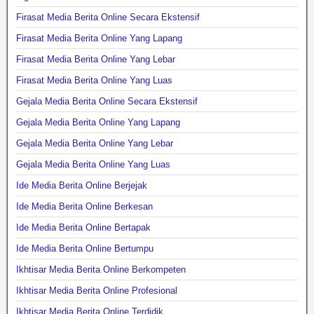
Firasat Media Berita Online Secara Ekstensif
Firasat Media Berita Online Yang Lapang
Firasat Media Berita Online Yang Lebar
Firasat Media Berita Online Yang Luas
Gejala Media Berita Online Secara Ekstensif
Gejala Media Berita Online Yang Lapang
Gejala Media Berita Online Yang Lebar
Gejala Media Berita Online Yang Luas
Ide Media Berita Online Berjejak
Ide Media Berita Online Berkesan
Ide Media Berita Online Bertapak
Ide Media Berita Online Bertumpu
Ikhtisar Media Berita Online Berkompeten
Ikhtisar Media Berita Online Profesional
Ikhtisar Media Berita Online Terdidik