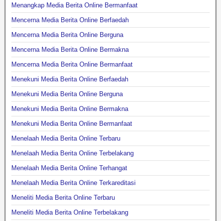
Menangkap Media Berita Online Bermanfaat
Mencerna Media Berita Online Berfaedah
Mencerna Media Berita Online Berguna
Mencerna Media Berita Online Bermakna
Mencerna Media Berita Online Bermanfaat
Menekuni Media Berita Online Berfaedah
Menekuni Media Berita Online Berguna
Menekuni Media Berita Online Bermakna
Menekuni Media Berita Online Bermanfaat
Menelaah Media Berita Online Terbaru
Menelaah Media Berita Online Terbelakang
Menelaah Media Berita Online Terhangat
Menelaah Media Berita Online Terkareditasi
Meneliti Media Berita Online Terbaru
Meneliti Media Berita Online Terbelakang