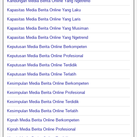
Kandungan Media Berita Online Yang Ngetrend
Kapasitas Media Berita Online Yang Laku
Kapasitas Media Berita Online Yang Laris
Kapasitas Media Berita Online Yang Musiman
Kapasitas Media Berita Online Yang Ngetrend
Keputusan Media Berita Online Berkompeten
Keputusan Media Berita Online Profesional
Keputusan Media Berita Online Terdidik
Keputusan Media Berita Online Terlatih
Kesimpulan Media Berita Online Berkompeten
Kesimpulan Media Berita Online Profesional
Kesimpulan Media Berita Online Terdidik
Kesimpulan Media Berita Online Terlatih
Kiprah Media Berita Online Berkompeten
Kiprah Media Berita Online Profesional