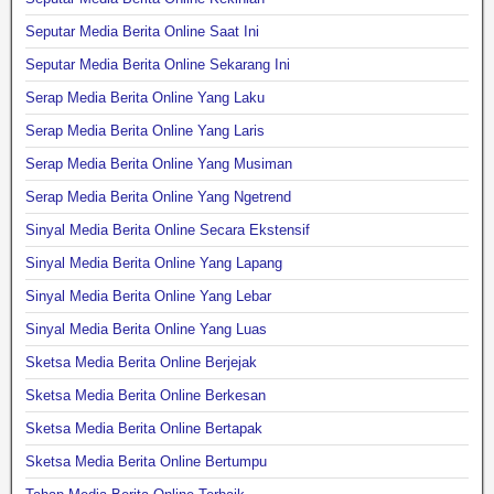
Seputar Media Berita Online Saat Ini
Seputar Media Berita Online Sekarang Ini
Serap Media Berita Online Yang Laku
Serap Media Berita Online Yang Laris
Serap Media Berita Online Yang Musiman
Serap Media Berita Online Yang Ngetrend
Sinyal Media Berita Online Secara Ekstensif
Sinyal Media Berita Online Yang Lapang
Sinyal Media Berita Online Yang Lebar
Sinyal Media Berita Online Yang Luas
Sketsa Media Berita Online Berjejak
Sketsa Media Berita Online Berkesan
Sketsa Media Berita Online Bertapak
Sketsa Media Berita Online Bertumpu