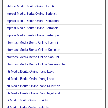
Ikhtisar Media Berita Online Terlatih
Impresi Media Berita Online Berjejak
Impresi Media Berita Online Berkesan
Impresi Media Berita Online Bertapak
Impresi Media Berita Online Bertumpu
Informasi Media Berita Online Hari Ini
Informasi Media Berita Online Kekinian
Informasi Media Berita Online Saat Ini
Informasi Media Berita Online Sekarang Ini
Inti Media Berita Online Yang Laku
Inti Media Berita Online Yang Laris
Inti Media Berita Online Yang Musiman
Inti Media Berita Online Yang Ngetrend
Isi Media Berita Online Hari Ini
Isi Media Berita Online Kekinian