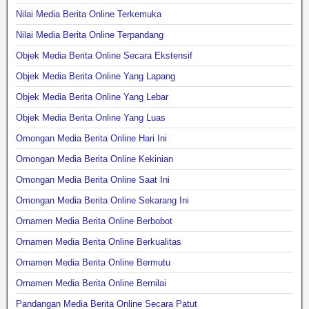
Nilai Media Berita Online Terkemuka
Nilai Media Berita Online Terpandang
Objek Media Berita Online Secara Ekstensif
Objek Media Berita Online Yang Lapang
Objek Media Berita Online Yang Lebar
Objek Media Berita Online Yang Luas
Omongan Media Berita Online Hari Ini
Omongan Media Berita Online Kekinian
Omongan Media Berita Online Saat Ini
Omongan Media Berita Online Sekarang Ini
Ornamen Media Berita Online Berbobot
Ornamen Media Berita Online Berkualitas
Ornamen Media Berita Online Bermutu
Ornamen Media Berita Online Bernilai
Pandangan Media Berita Online Secara Patut