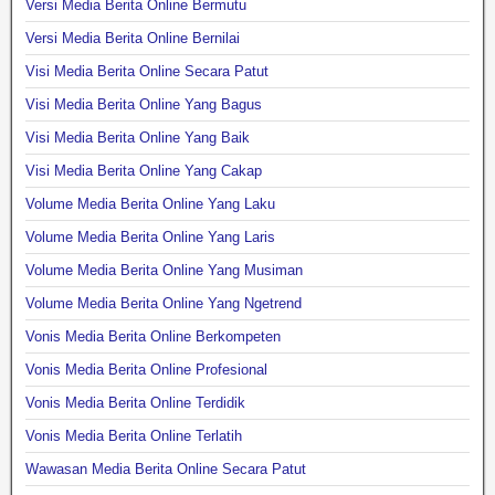
Versi Media Berita Online Bermutu
Versi Media Berita Online Bernilai
Visi Media Berita Online Secara Patut
Visi Media Berita Online Yang Bagus
Visi Media Berita Online Yang Baik
Visi Media Berita Online Yang Cakap
Volume Media Berita Online Yang Laku
Volume Media Berita Online Yang Laris
Volume Media Berita Online Yang Musiman
Volume Media Berita Online Yang Ngetrend
Vonis Media Berita Online Berkompeten
Vonis Media Berita Online Profesional
Vonis Media Berita Online Terdidik
Vonis Media Berita Online Terlatih
Wawasan Media Berita Online Secara Patut