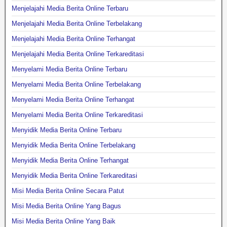
Menjelajahi Media Berita Online Terbaru
Menjelajahi Media Berita Online Terbelakang
Menjelajahi Media Berita Online Terhangat
Menjelajahi Media Berita Online Terkareditasi
Menyelami Media Berita Online Terbaru
Menyelami Media Berita Online Terbelakang
Menyelami Media Berita Online Terhangat
Menyelami Media Berita Online Terkareditasi
Menyidik Media Berita Online Terbaru
Menyidik Media Berita Online Terbelakang
Menyidik Media Berita Online Terhangat
Menyidik Media Berita Online Terkareditasi
Misi Media Berita Online Secara Patut
Misi Media Berita Online Yang Bagus
Misi Media Berita Online Yang Baik