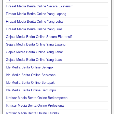
Firasat Media Berita Online Secara Ekstensif
Firasat Media Berita Online Yang Lapang
Firasat Media Berita Online Yang Lebar
Firasat Media Berita Online Yang Luas
Gejala Media Berita Online Secara Ekstensif
Gejala Media Berita Online Yang Lapang
Gejala Media Berita Online Yang Lebar
Gejala Media Berita Online Yang Luas
Ide Media Berita Online Berjejak
Ide Media Berita Online Berkesan
Ide Media Berita Online Bertapak
Ide Media Berita Online Bertumpu
Ikhtisar Media Berita Online Berkompeten
Ikhtisar Media Berita Online Profesional
Ikhtisar Media Berita Online Terdidik