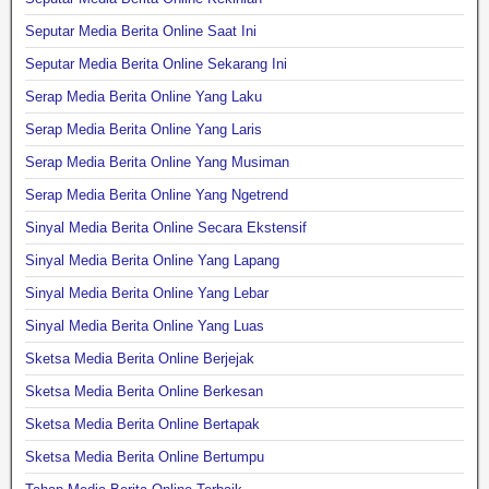
Seputar Media Berita Online Saat Ini
Seputar Media Berita Online Sekarang Ini
Serap Media Berita Online Yang Laku
Serap Media Berita Online Yang Laris
Serap Media Berita Online Yang Musiman
Serap Media Berita Online Yang Ngetrend
Sinyal Media Berita Online Secara Ekstensif
Sinyal Media Berita Online Yang Lapang
Sinyal Media Berita Online Yang Lebar
Sinyal Media Berita Online Yang Luas
Sketsa Media Berita Online Berjejak
Sketsa Media Berita Online Berkesan
Sketsa Media Berita Online Bertapak
Sketsa Media Berita Online Bertumpu