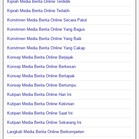
Kiprah Media Berita Online Terdidik
Kiprah Media Berita Online Terlatih
Komitmen Media Berita Online Secara Patut
Komitmen Media Berita Online Yang Bagus
Komitmen Media Berita Online Yang Baik
Komitmen Media Berita Online Yang Cakap
Konsep Media Berita Online Berjejak
Konsep Media Berita Online Berkesan
Konsep Media Berita Online Bertapak
Konsep Media Berita Online Bertumpu
Kutipan Media Berita Online Hari Ini
Kutipan Media Berita Online Kekinian
Kutipan Media Berita Online Saat Ini
Kutipan Media Berita Online Sekarang Ini
Langkah Media Berita Online Berkompeten