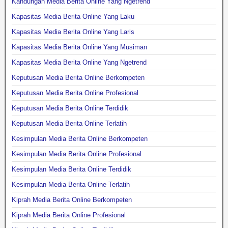
Kandungan Media Berita Online Yang Ngetrend
Kapasitas Media Berita Online Yang Laku
Kapasitas Media Berita Online Yang Laris
Kapasitas Media Berita Online Yang Musiman
Kapasitas Media Berita Online Yang Ngetrend
Keputusan Media Berita Online Berkompeten
Keputusan Media Berita Online Profesional
Keputusan Media Berita Online Terdidik
Keputusan Media Berita Online Terlatih
Kesimpulan Media Berita Online Berkompeten
Kesimpulan Media Berita Online Profesional
Kesimpulan Media Berita Online Terdidik
Kesimpulan Media Berita Online Terlatih
Kiprah Media Berita Online Berkompeten
Kiprah Media Berita Online Profesional