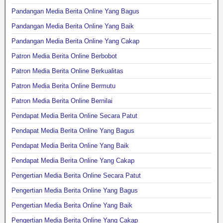
Pandangan Media Berita Online Yang Bagus
Pandangan Media Berita Online Yang Baik
Pandangan Media Berita Online Yang Cakap
Patron Media Berita Online Berbobot
Patron Media Berita Online Berkualitas
Patron Media Berita Online Bermutu
Patron Media Berita Online Bernilai
Pendapat Media Berita Online Secara Patut
Pendapat Media Berita Online Yang Bagus
Pendapat Media Berita Online Yang Baik
Pendapat Media Berita Online Yang Cakap
Pengertian Media Berita Online Secara Patut
Pengertian Media Berita Online Yang Bagus
Pengertian Media Berita Online Yang Baik
Pengertian Media Berita Online Yang Cakap