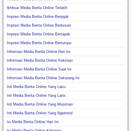
Ikhtisar Media Berita Online Terlatih
Impresi Media Berita Online Berjejak
Impresi Media Berita Online Berkesan
Impresi Media Berita Online Bertapak
Impresi Media Berita Online Bertumpu
Informasi Media Berita Online Hari Ini
Informasi Media Berita Online Kekinian
Informasi Media Berita Online Saat Ini
Informasi Media Berita Online Sekarang Ini
Inti Media Berita Online Yang Laku
Inti Media Berita Online Yang Laris
Inti Media Berita Online Yang Musiman
Inti Media Berita Online Yang Ngetrend
Isi Media Berita Online Hari Ini
Isi Media Berita Online Kekinian