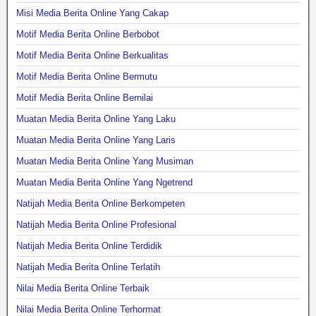
Misi Media Berita Online Yang Cakap
Motif Media Berita Online Berbobot
Motif Media Berita Online Berkualitas
Motif Media Berita Online Bermutu
Motif Media Berita Online Bernilai
Muatan Media Berita Online Yang Laku
Muatan Media Berita Online Yang Laris
Muatan Media Berita Online Yang Musiman
Muatan Media Berita Online Yang Ngetrend
Natijah Media Berita Online Berkompeten
Natijah Media Berita Online Profesional
Natijah Media Berita Online Terdidik
Natijah Media Berita Online Terlatih
Nilai Media Berita Online Terbaik
Nilai Media Berita Online Terhormat