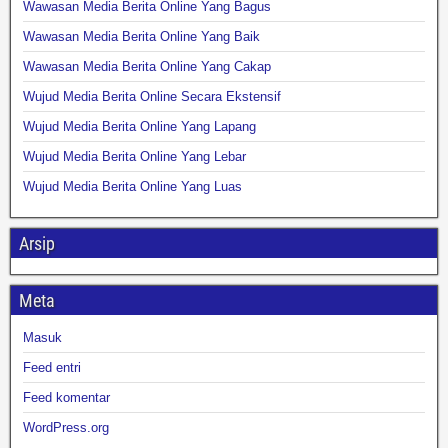
Wawasan Media Berita Online Yang Bagus
Wawasan Media Berita Online Yang Baik
Wawasan Media Berita Online Yang Cakap
Wujud Media Berita Online Secara Ekstensif
Wujud Media Berita Online Yang Lapang
Wujud Media Berita Online Yang Lebar
Wujud Media Berita Online Yang Luas
Arsip
Meta
Masuk
Feed entri
Feed komentar
WordPress.org