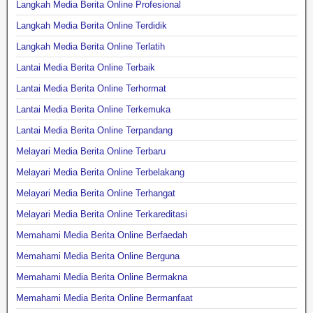
Langkah Media Berita Online Profesional
Langkah Media Berita Online Terdidik
Langkah Media Berita Online Terlatih
Lantai Media Berita Online Terbaik
Lantai Media Berita Online Terhormat
Lantai Media Berita Online Terkemuka
Lantai Media Berita Online Terpandang
Melayari Media Berita Online Terbaru
Melayari Media Berita Online Terbelakang
Melayari Media Berita Online Terhangat
Melayari Media Berita Online Terkareditasi
Memahami Media Berita Online Berfaedah
Memahami Media Berita Online Berguna
Memahami Media Berita Online Bermakna
Memahami Media Berita Online Bermanfaat