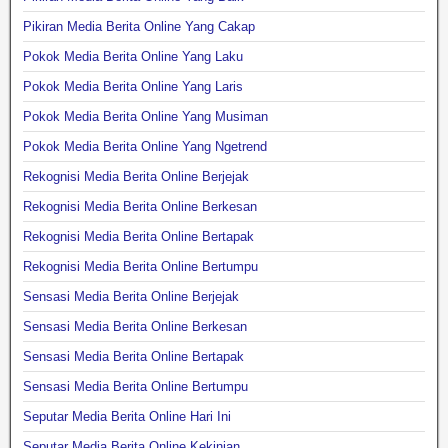
Pikiran Media Berita Online Yang Cakap
Pokok Media Berita Online Yang Laku
Pokok Media Berita Online Yang Laris
Pokok Media Berita Online Yang Musiman
Pokok Media Berita Online Yang Ngetrend
Rekognisi Media Berita Online Berjejak
Rekognisi Media Berita Online Berkesan
Rekognisi Media Berita Online Bertapak
Rekognisi Media Berita Online Bertumpu
Sensasi Media Berita Online Berjejak
Sensasi Media Berita Online Berkesan
Sensasi Media Berita Online Bertapak
Sensasi Media Berita Online Bertumpu
Seputar Media Berita Online Hari Ini
Seputar Media Berita Online Kekinian