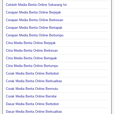
Celoteh Media Berita Online Sekarang Ini
Cerapan Media Berita Online Berjejak
Cerapan Media Berita Online Berkesan
Cerapan Media Berita Online Bertapak
Cerapan Media Berita Online Bertumpu
Citra Media Berita Online Berjejak
Citra Media Berita Online Berkesan
Citra Media Berita Online Bertapak
Citra Media Berita Online Bertumpu
Corak Media Berita Online Berbobot
Corak Media Berita Online Berkualitas
Corak Media Berita Online Bermutu
Corak Media Berita Online Bernilai
Dasar Media Berita Online Berbobot
Dasar Media Berita Online Berkualitas