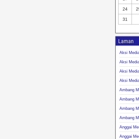
24
2
31
Laman
Aksi Media
Aksi Media
Aksi Media
Aksi Media 
Ambang Med
Ambang Med
Ambang Me
Ambang Me
Anggai Med
Anggai Med