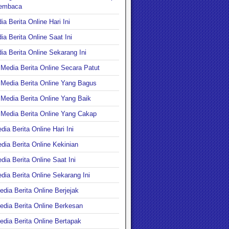
Pembaca
a Berita Online Hari Ini
ia Berita Online Saat Ini
ia Berita Online Sekarang Ini
Media Berita Online Secara Patut
Media Berita Online Yang Bagus
Media Berita Online Yang Baik
Media Berita Online Yang Cakap
ia Berita Online Hari Ini
dia Berita Online Kekinian
dia Berita Online Saat Ini
dia Berita Online Sekarang Ini
dia Berita Online Berjejak
dia Berita Online Berkesan
dia Berita Online Bertapak