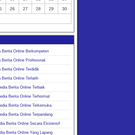
5
26
27
28
29
30
 Berita Online Berkompeten
 Berita Online Profesional
 Berita Online Terdidik
Berita Online Terlatih
ia Berita Online Terbaik
ia Berita Online Terhormat
dia Berita Online Terkemuka
dia Berita Online Terpandang
ia Berita Online Secara Ekstensif
ia Berita Online Yang Lapang