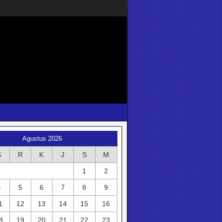
Agustus 2026
S
R
K
J
S
M
1
2
4
5
6
7
8
9
1
12
13
14
15
16
8
19
20
21
22
23