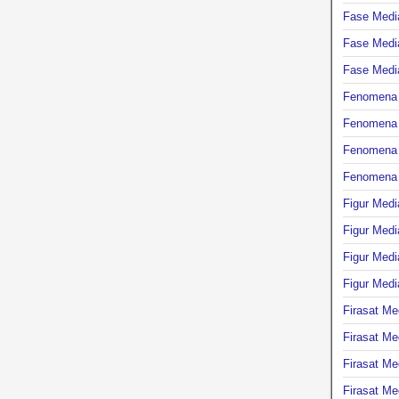
Fase Media
Fase Media
Fase Media
Fenomena M
Fenomena 
Fenomena 
Fenomena 
Figur Medi
Figur Medi
Figur Medi
Figur Media
Firasat Me
Firasat Me
Firasat Me
Firasat Me