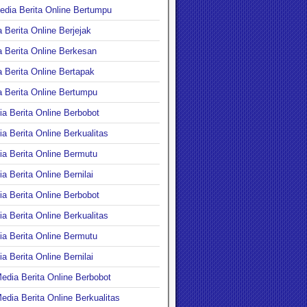
dia Berita Online Bertumpu
 Berita Online Berjejak
a Berita Online Berkesan
a Berita Online Bertapak
a Berita Online Bertumpu
a Berita Online Berbobot
a Berita Online Berkualitas
a Berita Online Bermutu
a Berita Online Bernilai
a Berita Online Berbobot
a Berita Online Berkualitas
a Berita Online Bermutu
a Berita Online Bernilai
edia Berita Online Berbobot
edia Berita Online Berkualitas