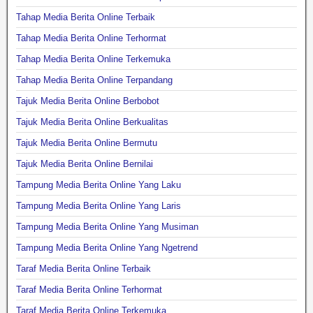
Tahap Media Berita Online Terbaik
Tahap Media Berita Online Terhormat
Tahap Media Berita Online Terkemuka
Tahap Media Berita Online Terpandang
Tajuk Media Berita Online Berbobot
Tajuk Media Berita Online Berkualitas
Tajuk Media Berita Online Bermutu
Tajuk Media Berita Online Bernilai
Tampung Media Berita Online Yang Laku
Tampung Media Berita Online Yang Laris
Tampung Media Berita Online Yang Musiman
Tampung Media Berita Online Yang Ngetrend
Taraf Media Berita Online Terbaik
Taraf Media Berita Online Terhormat
Taraf Media Berita Online Terkemuka