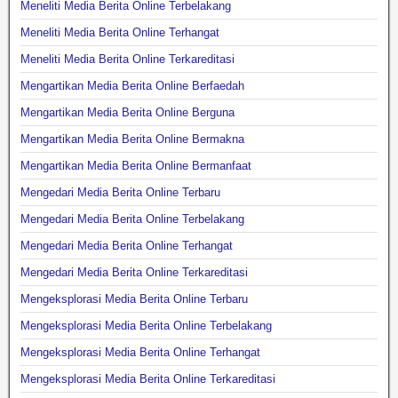
Meneliti Media Berita Online Terbelakang
Meneliti Media Berita Online Terhangat
Meneliti Media Berita Online Terkareditasi
Mengartikan Media Berita Online Berfaedah
Mengartikan Media Berita Online Berguna
Mengartikan Media Berita Online Bermakna
Mengartikan Media Berita Online Bermanfaat
Mengedari Media Berita Online Terbaru
Mengedari Media Berita Online Terbelakang
Mengedari Media Berita Online Terhangat
Mengedari Media Berita Online Terkareditasi
Mengeksplorasi Media Berita Online Terbaru
Mengeksplorasi Media Berita Online Terbelakang
Mengeksplorasi Media Berita Online Terhangat
Mengeksplorasi Media Berita Online Terkareditasi