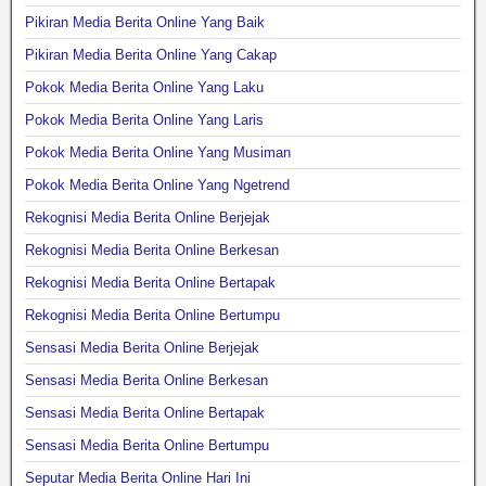
Pikiran Media Berita Online Yang Baik
Pikiran Media Berita Online Yang Cakap
Pokok Media Berita Online Yang Laku
Pokok Media Berita Online Yang Laris
Pokok Media Berita Online Yang Musiman
Pokok Media Berita Online Yang Ngetrend
Rekognisi Media Berita Online Berjejak
Rekognisi Media Berita Online Berkesan
Rekognisi Media Berita Online Bertapak
Rekognisi Media Berita Online Bertumpu
Sensasi Media Berita Online Berjejak
Sensasi Media Berita Online Berkesan
Sensasi Media Berita Online Bertapak
Sensasi Media Berita Online Bertumpu
Seputar Media Berita Online Hari Ini