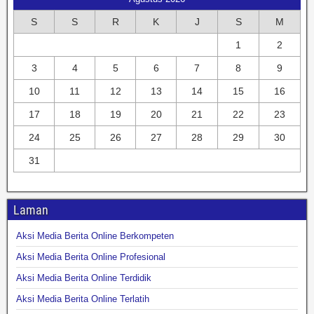
S
S
R
K
J
S
M
1
2
3
4
5
6
7
8
9
10
11
12
13
14
15
16
17
18
19
20
21
22
23
24
25
26
27
28
29
30
31
Laman
Aksi Media Berita Online Berkompeten
Aksi Media Berita Online Profesional
Aksi Media Berita Online Terdidik
Aksi Media Berita Online Terlatih