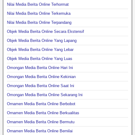
Nilai Media Berita Online Terhormat
Nilai Media Berita Online Terkemuka
Nilai Media Berita Online Terpandang
Objek Media Berita Online Secara Ekstensif
Objek Media Berita Online Yang Lapang
Objek Media Berita Online Yang Lebar
Objek Media Berita Online Yang Luas
Omongan Media Berita Online Hari Ini
Omongan Media Berita Online Kekinian
Omongan Media Berita Online Saat Ini
Omongan Media Berita Online Sekarang Ini
Ornamen Media Berita Online Berbobot
Ornamen Media Berita Online Berkualitas
Ornamen Media Berita Online Bermutu
Ornamen Media Berita Online Bernilai