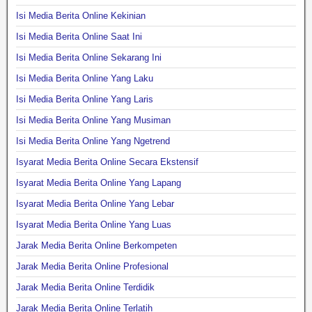
Isi Media Berita Online Kekinian
Isi Media Berita Online Saat Ini
Isi Media Berita Online Sekarang Ini
Isi Media Berita Online Yang Laku
Isi Media Berita Online Yang Laris
Isi Media Berita Online Yang Musiman
Isi Media Berita Online Yang Ngetrend
Isyarat Media Berita Online Secara Ekstensif
Isyarat Media Berita Online Yang Lapang
Isyarat Media Berita Online Yang Lebar
Isyarat Media Berita Online Yang Luas
Jarak Media Berita Online Berkompeten
Jarak Media Berita Online Profesional
Jarak Media Berita Online Terdidik
Jarak Media Berita Online Terlatih