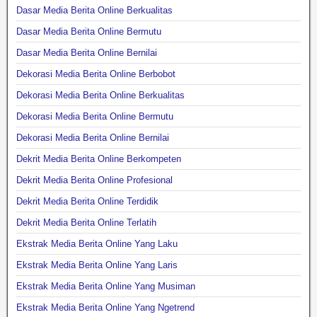
Dasar Media Berita Online Berkualitas
Dasar Media Berita Online Bermutu
Dasar Media Berita Online Bernilai
Dekorasi Media Berita Online Berbobot
Dekorasi Media Berita Online Berkualitas
Dekorasi Media Berita Online Bermutu
Dekorasi Media Berita Online Bernilai
Dekrit Media Berita Online Berkompeten
Dekrit Media Berita Online Profesional
Dekrit Media Berita Online Terdidik
Dekrit Media Berita Online Terlatih
Ekstrak Media Berita Online Yang Laku
Ekstrak Media Berita Online Yang Laris
Ekstrak Media Berita Online Yang Musiman
Ekstrak Media Berita Online Yang Ngetrend