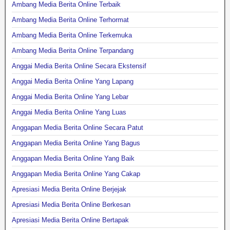
Ambang Media Berita Online Terbaik
Ambang Media Berita Online Terhormat
Ambang Media Berita Online Terkemuka
Ambang Media Berita Online Terpandang
Anggai Media Berita Online Secara Ekstensif
Anggai Media Berita Online Yang Lapang
Anggai Media Berita Online Yang Lebar
Anggai Media Berita Online Yang Luas
Anggapan Media Berita Online Secara Patut
Anggapan Media Berita Online Yang Bagus
Anggapan Media Berita Online Yang Baik
Anggapan Media Berita Online Yang Cakap
Apresiasi Media Berita Online Berjejak
Apresiasi Media Berita Online Berkesan
Apresiasi Media Berita Online Bertapak