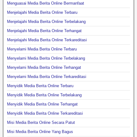
Menguasai Media Berita Online Bermanfaat
Menjelajahi Media Berita Online Terbaru
Menjelajahi Media Berita Online Terbelakang
Menjelajahi Media Berita Online Terhangat
Menjelajahi Media Berita Online Terkareditasi
Menyelami Media Berita Online Terbaru
Menyelami Media Berita Online Terbelakang
Menyelami Media Berita Online Terhangat
Menyelami Media Berita Online Terkareditasi
Menyidik Media Berita Online Terbaru
Menyidik Media Berita Online Terbelakang
Menyidik Media Berita Online Terhangat
Menyidik Media Berita Online Terkareditasi
Misi Media Berita Online Secara Patut
Misi Media Berita Online Yang Bagus