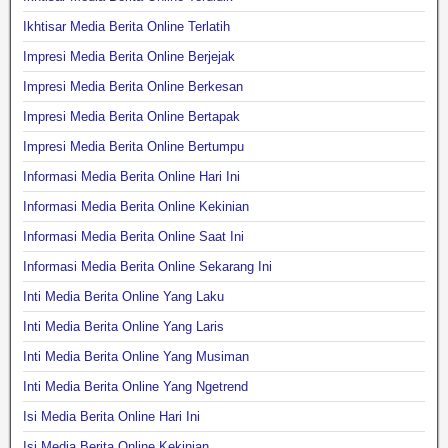
Ikhtisar Media Berita Online Terlatih
Impresi Media Berita Online Berjejak
Impresi Media Berita Online Berkesan
Impresi Media Berita Online Bertapak
Impresi Media Berita Online Bertumpu
Informasi Media Berita Online Hari Ini
Informasi Media Berita Online Kekinian
Informasi Media Berita Online Saat Ini
Informasi Media Berita Online Sekarang Ini
Inti Media Berita Online Yang Laku
Inti Media Berita Online Yang Laris
Inti Media Berita Online Yang Musiman
Inti Media Berita Online Yang Ngetrend
Isi Media Berita Online Hari Ini
Isi Media Berita Online Kekinian