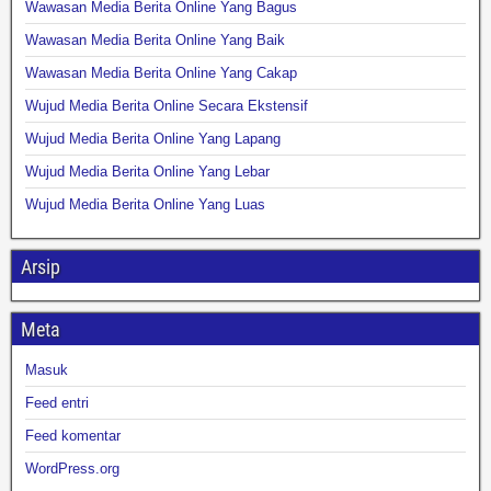
Wawasan Media Berita Online Yang Bagus
Wawasan Media Berita Online Yang Baik
Wawasan Media Berita Online Yang Cakap
Wujud Media Berita Online Secara Ekstensif
Wujud Media Berita Online Yang Lapang
Wujud Media Berita Online Yang Lebar
Wujud Media Berita Online Yang Luas
Arsip
Meta
Masuk
Feed entri
Feed komentar
WordPress.org