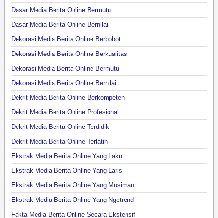
Dasar Media Berita Online Bermutu
Dasar Media Berita Online Bernilai
Dekorasi Media Berita Online Berbobot
Dekorasi Media Berita Online Berkualitas
Dekorasi Media Berita Online Bermutu
Dekorasi Media Berita Online Bernilai
Dekrit Media Berita Online Berkompeten
Dekrit Media Berita Online Profesional
Dekrit Media Berita Online Terdidik
Dekrit Media Berita Online Terlatih
Ekstrak Media Berita Online Yang Laku
Ekstrak Media Berita Online Yang Laris
Ekstrak Media Berita Online Yang Musiman
Ekstrak Media Berita Online Yang Ngetrend
Fakta Media Berita Online Secara Ekstensif