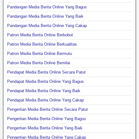
Pandangan Media Berita Online Yang Bagus
Pandangan Media Berita Online Yang Baik
Pandangan Media Berita Online Yang Cakap
Patron Media Berita Online Berbobot
Patron Media Berita Online Berkualitas
Patron Media Berita Online Bermutu
Patron Media Berita Online Bernilai
Pendapat Media Berita Online Secara Patut
Pendapat Media Berita Online Yang Bagus
Pendapat Media Berita Online Yang Baik
Pendapat Media Berita Online Yang Cakap
Pengertian Media Berita Online Secara Patut
Pengertian Media Berita Online Yang Bagus
Pengertian Media Berita Online Yang Baik
Pengertian Media Berita Online Yang Cakap