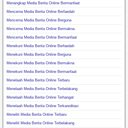
Menangkap Media Berita Online Bermanfaat
Mencerna Media Berita Online Berfaedah
Mencerna Media Berita Online Berguna
Mencerna Media Berita Online Bermakna
Mencerna Media Berita Online Bermanfaat
Menekuni Media Berita Online Berfaedah
Menekuni Media Berita Online Berguna
Menekuni Media Berita Online Bermakna
Menekuni Media Berita Online Bermanfaat
Menelaah Media Berita Online Terbaru
Menelaah Media Berita Online Terbelakang
Menelaah Media Berita Online Terhangat
Menelaah Media Berita Online Terkareditasi
Meneliti Media Berita Online Terbaru
Meneliti Media Berita Online Terbelakang