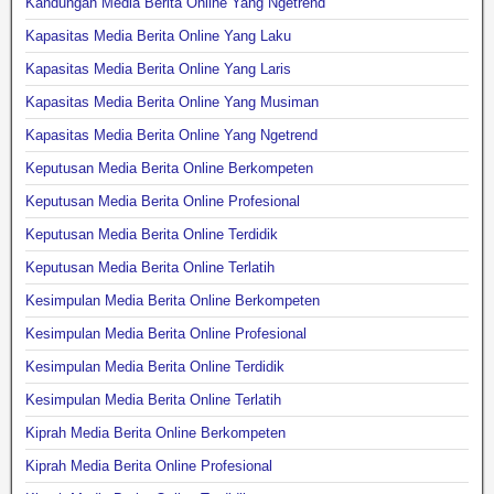
Kandungan Media Berita Online Yang Ngetrend
Kapasitas Media Berita Online Yang Laku
Kapasitas Media Berita Online Yang Laris
Kapasitas Media Berita Online Yang Musiman
Kapasitas Media Berita Online Yang Ngetrend
Keputusan Media Berita Online Berkompeten
Keputusan Media Berita Online Profesional
Keputusan Media Berita Online Terdidik
Keputusan Media Berita Online Terlatih
Kesimpulan Media Berita Online Berkompeten
Kesimpulan Media Berita Online Profesional
Kesimpulan Media Berita Online Terdidik
Kesimpulan Media Berita Online Terlatih
Kiprah Media Berita Online Berkompeten
Kiprah Media Berita Online Profesional