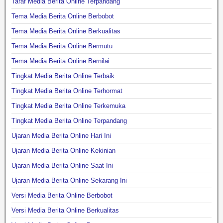
Taraf Media Berita Online Terpandang
Tema Media Berita Online Berbobot
Tema Media Berita Online Berkualitas
Tema Media Berita Online Bermutu
Tema Media Berita Online Bernilai
Tingkat Media Berita Online Terbaik
Tingkat Media Berita Online Terhormat
Tingkat Media Berita Online Terkemuka
Tingkat Media Berita Online Terpandang
Ujaran Media Berita Online Hari Ini
Ujaran Media Berita Online Kekinian
Ujaran Media Berita Online Saat Ini
Ujaran Media Berita Online Sekarang Ini
Versi Media Berita Online Berbobot
Versi Media Berita Online Berkualitas