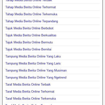
Tahap Media Berita Online Terbaik
Tahap Media Berita Online Terhormat
Tahap Media Berita Online Terkemuka
Tahap Media Berita Online Terpandang
Tajuk Media Berita Online Berbobot
Tajuk Media Berita Online Berkualitas
Tajuk Media Berita Online Bermutu
Tajuk Media Berita Online Bernilai
Tampung Media Berita Online Yang Laku
Tampung Media Berita Online Yang Laris
Tampung Media Berita Online Yang Musiman
Tampung Media Berita Online Yang Ngetrend
Taraf Media Berita Online Terbaik
Taraf Media Berita Online Terhormat
Taraf Media Berita Online Terkemuka