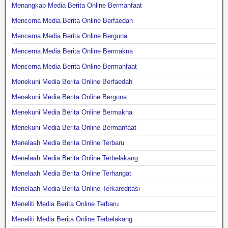
Menangkap Media Berita Online Bermanfaat
Mencerna Media Berita Online Berfaedah
Mencerna Media Berita Online Berguna
Mencerna Media Berita Online Bermakna
Mencerna Media Berita Online Bermanfaat
Menekuni Media Berita Online Berfaedah
Menekuni Media Berita Online Berguna
Menekuni Media Berita Online Bermakna
Menekuni Media Berita Online Bermanfaat
Menelaah Media Berita Online Terbaru
Menelaah Media Berita Online Terbelakang
Menelaah Media Berita Online Terhangat
Menelaah Media Berita Online Terkareditasi
Meneliti Media Berita Online Terbaru
Meneliti Media Berita Online Terbelakang