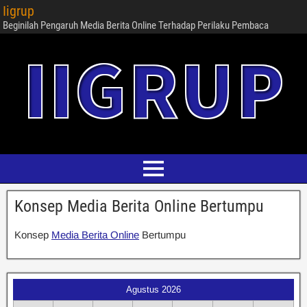
Iigrup
Beginilah Pengaruh Media Berita Online Terhadap Perilaku Pembaca
Konsep Media Berita Online Bertumpu
Konsep
Media Berita Online
Bertumpu
Agustus 2026