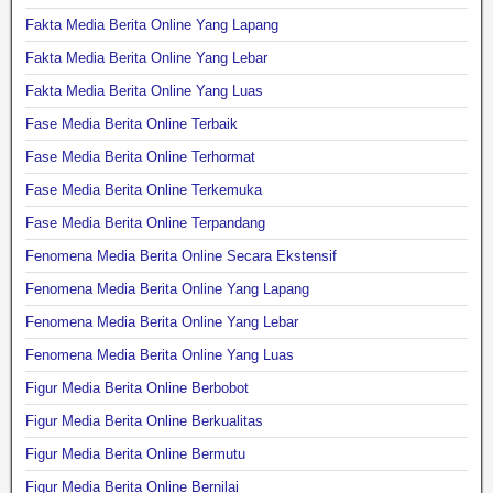
Fakta Media Berita Online Yang Lapang
Fakta Media Berita Online Yang Lebar
Fakta Media Berita Online Yang Luas
Fase Media Berita Online Terbaik
Fase Media Berita Online Terhormat
Fase Media Berita Online Terkemuka
Fase Media Berita Online Terpandang
Fenomena Media Berita Online Secara Ekstensif
Fenomena Media Berita Online Yang Lapang
Fenomena Media Berita Online Yang Lebar
Fenomena Media Berita Online Yang Luas
Figur Media Berita Online Berbobot
Figur Media Berita Online Berkualitas
Figur Media Berita Online Bermutu
Figur Media Berita Online Bernilai