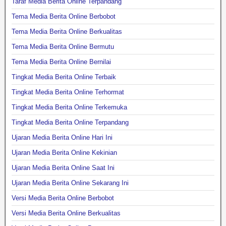
Taraf Media Berita Online Terpandang
Tema Media Berita Online Berbobot
Tema Media Berita Online Berkualitas
Tema Media Berita Online Bermutu
Tema Media Berita Online Bernilai
Tingkat Media Berita Online Terbaik
Tingkat Media Berita Online Terhormat
Tingkat Media Berita Online Terkemuka
Tingkat Media Berita Online Terpandang
Ujaran Media Berita Online Hari Ini
Ujaran Media Berita Online Kekinian
Ujaran Media Berita Online Saat Ini
Ujaran Media Berita Online Sekarang Ini
Versi Media Berita Online Berbobot
Versi Media Berita Online Berkualitas