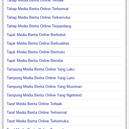
Tahap Media Berita Online Terbaik
Tahap Media Berita Online Terhormat
Tahap Media Berita Online Terkemuka
Tahap Media Berita Online Terpandang
Tajuk Media Berita Online Berbobot
Tajuk Media Berita Online Berkualitas
Tajuk Media Berita Online Bermutu
Tajuk Media Berita Online Bernilai
Tampung Media Berita Online Yang Laku
Tampung Media Berita Online Yang Laris
Tampung Media Berita Online Yang Musiman
Tampung Media Berita Online Yang Ngetrend
Taraf Media Berita Online Terbaik
Taraf Media Berita Online Terhormat
Taraf Media Berita Online Terkemuka