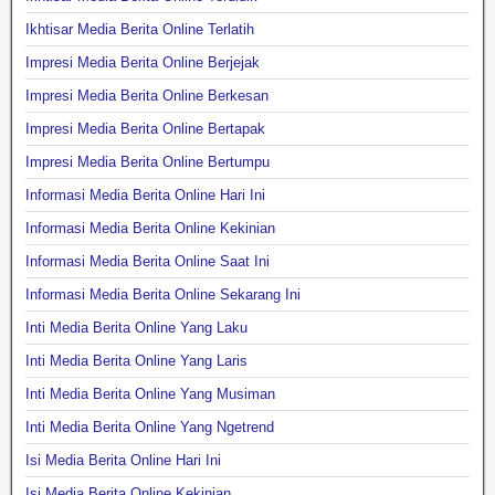
Ikhtisar Media Berita Online Terlatih
Impresi Media Berita Online Berjejak
Impresi Media Berita Online Berkesan
Impresi Media Berita Online Bertapak
Impresi Media Berita Online Bertumpu
Informasi Media Berita Online Hari Ini
Informasi Media Berita Online Kekinian
Informasi Media Berita Online Saat Ini
Informasi Media Berita Online Sekarang Ini
Inti Media Berita Online Yang Laku
Inti Media Berita Online Yang Laris
Inti Media Berita Online Yang Musiman
Inti Media Berita Online Yang Ngetrend
Isi Media Berita Online Hari Ini
Isi Media Berita Online Kekinian