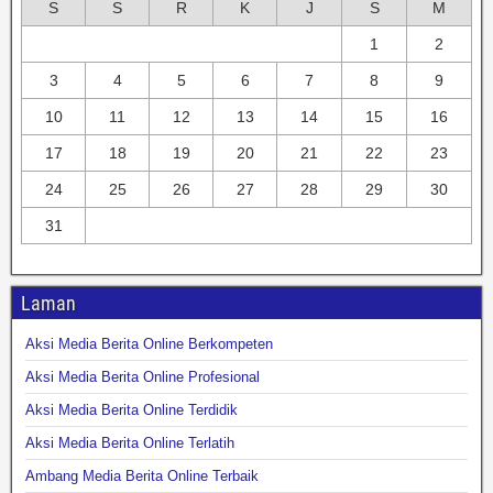
S
S
R
K
J
S
M
1
2
3
4
5
6
7
8
9
10
11
12
13
14
15
16
17
18
19
20
21
22
23
24
25
26
27
28
29
30
31
Laman
Aksi Media Berita Online Berkompeten
Aksi Media Berita Online Profesional
Aksi Media Berita Online Terdidik
Aksi Media Berita Online Terlatih
Ambang Media Berita Online Terbaik