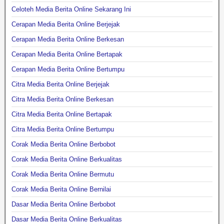
Celoteh Media Berita Online Sekarang Ini
Cerapan Media Berita Online Berjejak
Cerapan Media Berita Online Berkesan
Cerapan Media Berita Online Bertapak
Cerapan Media Berita Online Bertumpu
Citra Media Berita Online Berjejak
Citra Media Berita Online Berkesan
Citra Media Berita Online Bertapak
Citra Media Berita Online Bertumpu
Corak Media Berita Online Berbobot
Corak Media Berita Online Berkualitas
Corak Media Berita Online Bermutu
Corak Media Berita Online Bernilai
Dasar Media Berita Online Berbobot
Dasar Media Berita Online Berkualitas