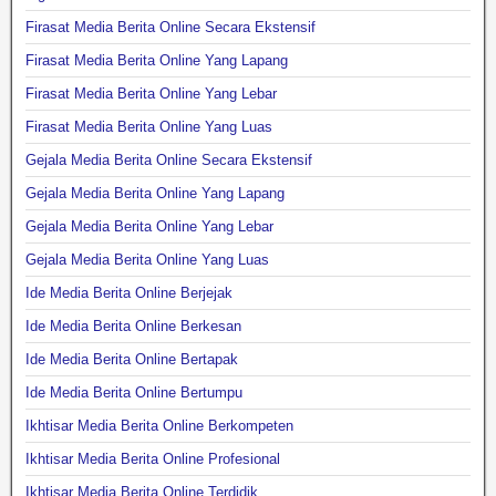
Firasat Media Berita Online Secara Ekstensif
Firasat Media Berita Online Yang Lapang
Firasat Media Berita Online Yang Lebar
Firasat Media Berita Online Yang Luas
Gejala Media Berita Online Secara Ekstensif
Gejala Media Berita Online Yang Lapang
Gejala Media Berita Online Yang Lebar
Gejala Media Berita Online Yang Luas
Ide Media Berita Online Berjejak
Ide Media Berita Online Berkesan
Ide Media Berita Online Bertapak
Ide Media Berita Online Bertumpu
Ikhtisar Media Berita Online Berkompeten
Ikhtisar Media Berita Online Profesional
Ikhtisar Media Berita Online Terdidik