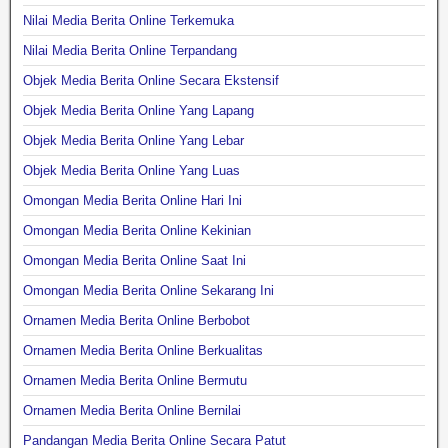
Nilai Media Berita Online Terkemuka
Nilai Media Berita Online Terpandang
Objek Media Berita Online Secara Ekstensif
Objek Media Berita Online Yang Lapang
Objek Media Berita Online Yang Lebar
Objek Media Berita Online Yang Luas
Omongan Media Berita Online Hari Ini
Omongan Media Berita Online Kekinian
Omongan Media Berita Online Saat Ini
Omongan Media Berita Online Sekarang Ini
Ornamen Media Berita Online Berbobot
Ornamen Media Berita Online Berkualitas
Ornamen Media Berita Online Bermutu
Ornamen Media Berita Online Bernilai
Pandangan Media Berita Online Secara Patut