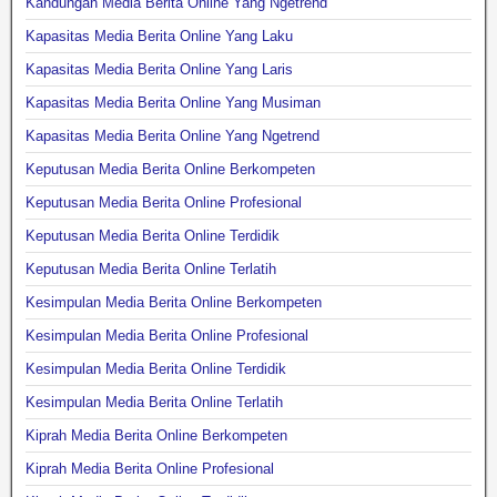
Kandungan Media Berita Online Yang Ngetrend
Kapasitas Media Berita Online Yang Laku
Kapasitas Media Berita Online Yang Laris
Kapasitas Media Berita Online Yang Musiman
Kapasitas Media Berita Online Yang Ngetrend
Keputusan Media Berita Online Berkompeten
Keputusan Media Berita Online Profesional
Keputusan Media Berita Online Terdidik
Keputusan Media Berita Online Terlatih
Kesimpulan Media Berita Online Berkompeten
Kesimpulan Media Berita Online Profesional
Kesimpulan Media Berita Online Terdidik
Kesimpulan Media Berita Online Terlatih
Kiprah Media Berita Online Berkompeten
Kiprah Media Berita Online Profesional