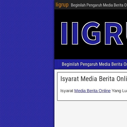
Iigrup
Beginilah Pengaruh Media Berita 
Beginilah Pengaruh Media Berita O
Isyarat Media Berita On
Isyarat
Media Berita Online
Yang Lu