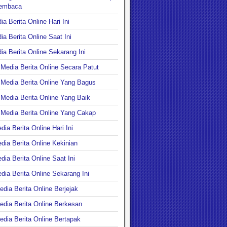
Pembaca
a Berita Online Hari Ini
ia Berita Online Saat Ini
ia Berita Online Sekarang Ini
Media Berita Online Secara Patut
Media Berita Online Yang Bagus
Media Berita Online Yang Baik
Media Berita Online Yang Cakap
ia Berita Online Hari Ini
dia Berita Online Kekinian
dia Berita Online Saat Ini
dia Berita Online Sekarang Ini
dia Berita Online Berjejak
dia Berita Online Berkesan
dia Berita Online Bertapak