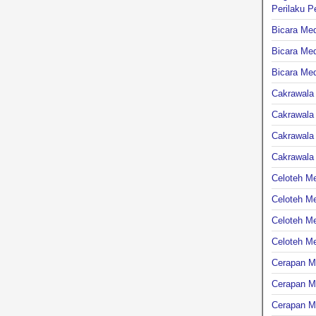
Perilaku 
Bicara Medi
Bicara Med
Bicara Med
Cakrawala 
Cakrawala 
Cakrawala 
Cakrawala 
Celoteh Med
Celoteh Me
Celoteh Me
Celoteh Me
Cerapan Me
Cerapan Me
Cerapan Me