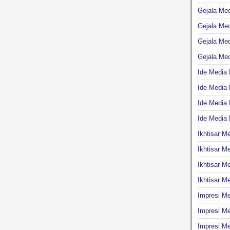
Gejala Med
Gejala Med
Gejala Med
Gejala Med
Ide Media 
Ide Media 
Ide Media 
Ide Media 
Ikhtisar M
Ikhtisar Me
Ikhtisar Me
Ikhtisar Me
Impresi Me
Impresi Me
Impresi Me