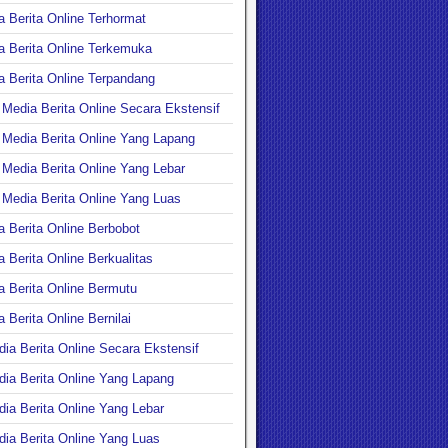
 Berita Online Terhormat
 Berita Online Terkemuka
 Berita Online Terpandang
edia Berita Online Secara Ekstensif
Media Berita Online Yang Lapang
Media Berita Online Yang Lebar
Media Berita Online Yang Luas
a Berita Online Berbobot
a Berita Online Berkualitas
a Berita Online Bermutu
 Berita Online Bernilai
dia Berita Online Secara Ekstensif
dia Berita Online Yang Lapang
dia Berita Online Yang Lebar
dia Berita Online Yang Luas