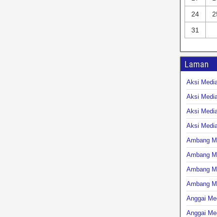
24
2
31
Laman
Aksi Media
Aksi Media
Aksi Media
Aksi Media 
Ambang Med
Ambang Med
Ambang Me
Ambang Me
Anggai Med
Anggai Med