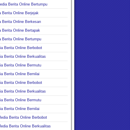
dia Berita Online Bertumpu
 Berita Online Berjejak
a Berita Online Berkesan
a Berita Online Bertapak
a Berita Online Bertumpu
a Berita Online Berbobot
a Berita Online Berkualitas
a Berita Online Bermutu
a Berita Online Bernilai
a Berita Online Berbobot
a Berita Online Berkualitas
a Berita Online Bermutu
a Berita Online Bernilai
edia Berita Online Berbobot
edia Berita Online Berkualitas