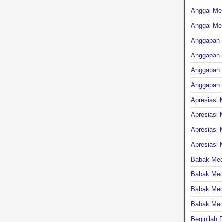
Anggai Med
Anggai Med
Anggapan M
Anggapan 
Anggapan M
Anggapan 
Apresiasi 
Apresiasi 
Apresiasi 
Apresiasi 
Babak Medi
Babak Medi
Babak Med
Babak Medi
Beginilah 