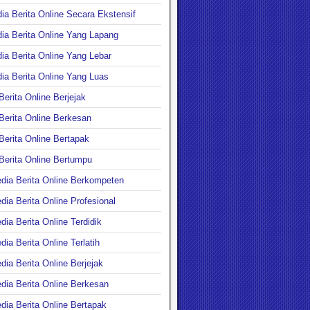
ia Berita Online Secara Ekstensif
ia Berita Online Yang Lapang
ia Berita Online Yang Lebar
ia Berita Online Yang Luas
Berita Online Berjejak
Berita Online Berkesan
Berita Online Bertapak
Berita Online Bertumpu
edia Berita Online Berkompeten
dia Berita Online Profesional
dia Berita Online Terdidik
dia Berita Online Terlatih
dia Berita Online Berjejak
dia Berita Online Berkesan
dia Berita Online Bertapak