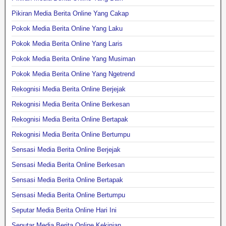
Pikiran Media Berita Online Yang Cakap
Pokok Media Berita Online Yang Laku
Pokok Media Berita Online Yang Laris
Pokok Media Berita Online Yang Musiman
Pokok Media Berita Online Yang Ngetrend
Rekognisi Media Berita Online Berjejak
Rekognisi Media Berita Online Berkesan
Rekognisi Media Berita Online Bertapak
Rekognisi Media Berita Online Bertumpu
Sensasi Media Berita Online Berjejak
Sensasi Media Berita Online Berkesan
Sensasi Media Berita Online Bertapak
Sensasi Media Berita Online Bertumpu
Seputar Media Berita Online Hari Ini
Seputar Media Berita Online Kekinian