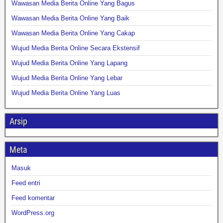
Wawasan Media Berita Online Yang Bagus
Wawasan Media Berita Online Yang Baik
Wawasan Media Berita Online Yang Cakap
Wujud Media Berita Online Secara Ekstensif
Wujud Media Berita Online Yang Lapang
Wujud Media Berita Online Yang Lebar
Wujud Media Berita Online Yang Luas
Arsip
Meta
Masuk
Feed entri
Feed komentar
WordPress.org