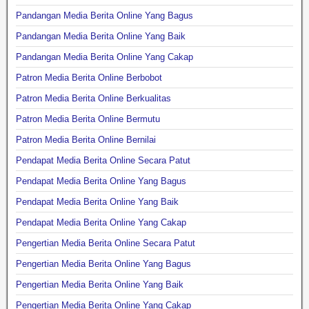
Pandangan Media Berita Online Yang Bagus
Pandangan Media Berita Online Yang Baik
Pandangan Media Berita Online Yang Cakap
Patron Media Berita Online Berbobot
Patron Media Berita Online Berkualitas
Patron Media Berita Online Bermutu
Patron Media Berita Online Bernilai
Pendapat Media Berita Online Secara Patut
Pendapat Media Berita Online Yang Bagus
Pendapat Media Berita Online Yang Baik
Pendapat Media Berita Online Yang Cakap
Pengertian Media Berita Online Secara Patut
Pengertian Media Berita Online Yang Bagus
Pengertian Media Berita Online Yang Baik
Pengertian Media Berita Online Yang Cakap