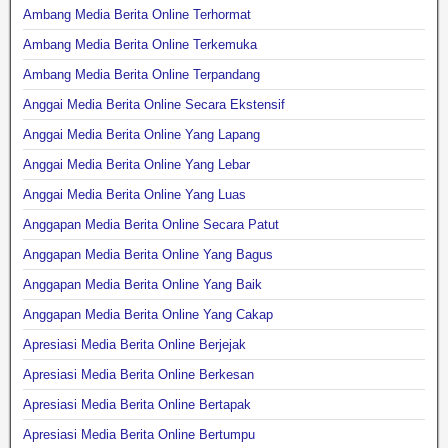
Ambang Media Berita Online Terhormat
Ambang Media Berita Online Terkemuka
Ambang Media Berita Online Terpandang
Anggai Media Berita Online Secara Ekstensif
Anggai Media Berita Online Yang Lapang
Anggai Media Berita Online Yang Lebar
Anggai Media Berita Online Yang Luas
Anggapan Media Berita Online Secara Patut
Anggapan Media Berita Online Yang Bagus
Anggapan Media Berita Online Yang Baik
Anggapan Media Berita Online Yang Cakap
Apresiasi Media Berita Online Berjejak
Apresiasi Media Berita Online Berkesan
Apresiasi Media Berita Online Bertapak
Apresiasi Media Berita Online Bertumpu