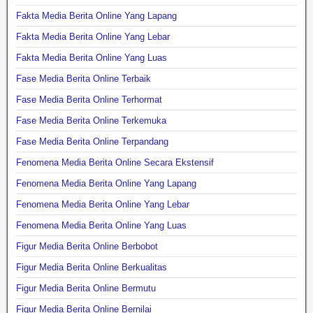
Fakta Media Berita Online Yang Lapang
Fakta Media Berita Online Yang Lebar
Fakta Media Berita Online Yang Luas
Fase Media Berita Online Terbaik
Fase Media Berita Online Terhormat
Fase Media Berita Online Terkemuka
Fase Media Berita Online Terpandang
Fenomena Media Berita Online Secara Ekstensif
Fenomena Media Berita Online Yang Lapang
Fenomena Media Berita Online Yang Lebar
Fenomena Media Berita Online Yang Luas
Figur Media Berita Online Berbobot
Figur Media Berita Online Berkualitas
Figur Media Berita Online Bermutu
Figur Media Berita Online Bernilai