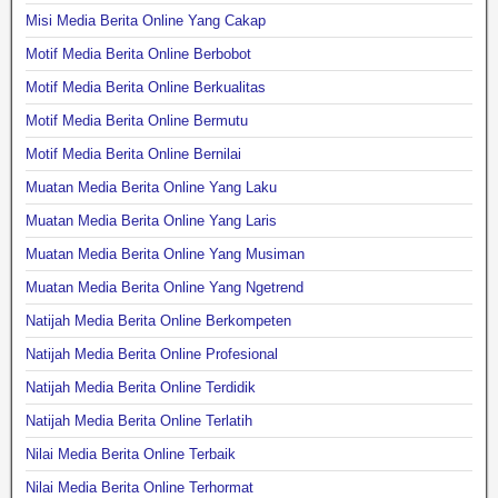
Misi Media Berita Online Yang Cakap
Motif Media Berita Online Berbobot
Motif Media Berita Online Berkualitas
Motif Media Berita Online Bermutu
Motif Media Berita Online Bernilai
Muatan Media Berita Online Yang Laku
Muatan Media Berita Online Yang Laris
Muatan Media Berita Online Yang Musiman
Muatan Media Berita Online Yang Ngetrend
Natijah Media Berita Online Berkompeten
Natijah Media Berita Online Profesional
Natijah Media Berita Online Terdidik
Natijah Media Berita Online Terlatih
Nilai Media Berita Online Terbaik
Nilai Media Berita Online Terhormat