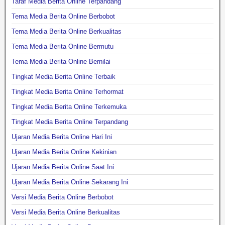
Taraf Media Berita Online Terpandang
Tema Media Berita Online Berbobot
Tema Media Berita Online Berkualitas
Tema Media Berita Online Bermutu
Tema Media Berita Online Bernilai
Tingkat Media Berita Online Terbaik
Tingkat Media Berita Online Terhormat
Tingkat Media Berita Online Terkemuka
Tingkat Media Berita Online Terpandang
Ujaran Media Berita Online Hari Ini
Ujaran Media Berita Online Kekinian
Ujaran Media Berita Online Saat Ini
Ujaran Media Berita Online Sekarang Ini
Versi Media Berita Online Berbobot
Versi Media Berita Online Berkualitas