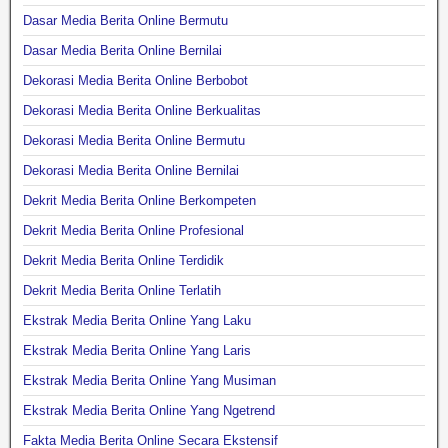
Dasar Media Berita Online Bermutu
Dasar Media Berita Online Bernilai
Dekorasi Media Berita Online Berbobot
Dekorasi Media Berita Online Berkualitas
Dekorasi Media Berita Online Bermutu
Dekorasi Media Berita Online Bernilai
Dekrit Media Berita Online Berkompeten
Dekrit Media Berita Online Profesional
Dekrit Media Berita Online Terdidik
Dekrit Media Berita Online Terlatih
Ekstrak Media Berita Online Yang Laku
Ekstrak Media Berita Online Yang Laris
Ekstrak Media Berita Online Yang Musiman
Ekstrak Media Berita Online Yang Ngetrend
Fakta Media Berita Online Secara Ekstensif