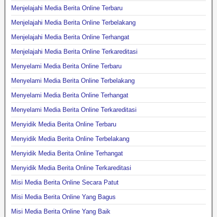
Menjelajahi Media Berita Online Terbaru
Menjelajahi Media Berita Online Terbelakang
Menjelajahi Media Berita Online Terhangat
Menjelajahi Media Berita Online Terkareditasi
Menyelami Media Berita Online Terbaru
Menyelami Media Berita Online Terbelakang
Menyelami Media Berita Online Terhangat
Menyelami Media Berita Online Terkareditasi
Menyidik Media Berita Online Terbaru
Menyidik Media Berita Online Terbelakang
Menyidik Media Berita Online Terhangat
Menyidik Media Berita Online Terkareditasi
Misi Media Berita Online Secara Patut
Misi Media Berita Online Yang Bagus
Misi Media Berita Online Yang Baik