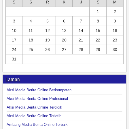
S
S
R
K
J
S
M
1
2
3
4
5
6
7
8
9
10
11
12
13
14
15
16
17
18
19
20
21
22
23
24
25
26
27
28
29
30
31
Laman
Aksi Media Berita Online Berkompeten
Aksi Media Berita Online Profesional
Aksi Media Berita Online Terdidik
Aksi Media Berita Online Terlatih
Ambang Media Berita Online Terbaik