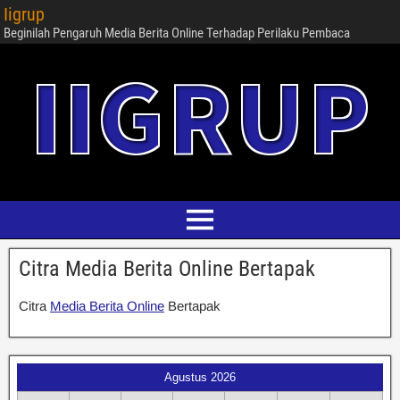
Iigrup
Beginilah Pengaruh Media Berita Online Terhadap Perilaku Pembaca
Citra Media Berita Online Bertapak
Citra
Media Berita Online
Bertapak
Agustus 2026