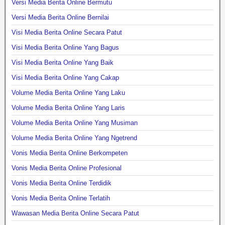
Versi Media Berita Online Bermutu
Versi Media Berita Online Bernilai
Visi Media Berita Online Secara Patut
Visi Media Berita Online Yang Bagus
Visi Media Berita Online Yang Baik
Visi Media Berita Online Yang Cakap
Volume Media Berita Online Yang Laku
Volume Media Berita Online Yang Laris
Volume Media Berita Online Yang Musiman
Volume Media Berita Online Yang Ngetrend
Vonis Media Berita Online Berkompeten
Vonis Media Berita Online Profesional
Vonis Media Berita Online Terdidik
Vonis Media Berita Online Terlatih
Wawasan Media Berita Online Secara Patut