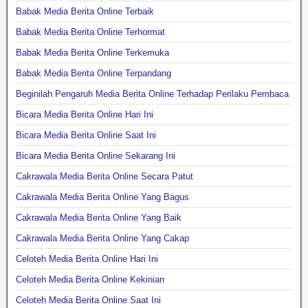
Babak Media Berita Online Terbaik
Babak Media Berita Online Terhormat
Babak Media Berita Online Terkemuka
Babak Media Berita Online Terpandang
Beginilah Pengaruh Media Berita Online Terhadap Perilaku Pembaca
Bicara Media Berita Online Hari Ini
Bicara Media Berita Online Saat Ini
Bicara Media Berita Online Sekarang Ini
Cakrawala Media Berita Online Secara Patut
Cakrawala Media Berita Online Yang Bagus
Cakrawala Media Berita Online Yang Baik
Cakrawala Media Berita Online Yang Cakap
Celoteh Media Berita Online Hari Ini
Celoteh Media Berita Online Kekinian
Celoteh Media Berita Online Saat Ini