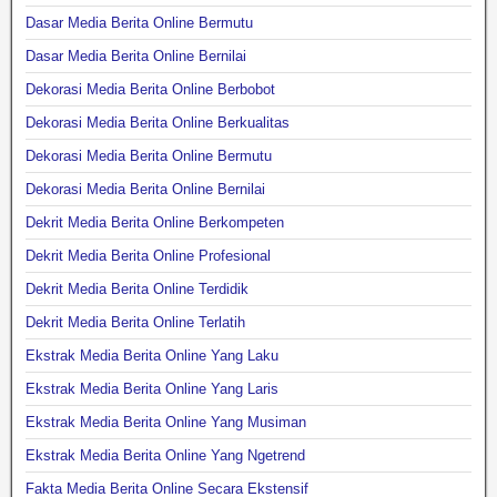
Dasar Media Berita Online Bermutu
Dasar Media Berita Online Bernilai
Dekorasi Media Berita Online Berbobot
Dekorasi Media Berita Online Berkualitas
Dekorasi Media Berita Online Bermutu
Dekorasi Media Berita Online Bernilai
Dekrit Media Berita Online Berkompeten
Dekrit Media Berita Online Profesional
Dekrit Media Berita Online Terdidik
Dekrit Media Berita Online Terlatih
Ekstrak Media Berita Online Yang Laku
Ekstrak Media Berita Online Yang Laris
Ekstrak Media Berita Online Yang Musiman
Ekstrak Media Berita Online Yang Ngetrend
Fakta Media Berita Online Secara Ekstensif