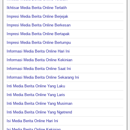
Ikhtisar Media Berita Online Terlatih
Impresi Media Berita Online Berjejak
Impresi Media Berita Online Berkesan
Impresi Media Berita Online Bertapak
Impresi Media Berita Online Bertumpu
Informasi Media Berita Online Hari Ini
Informasi Media Berita Online Kekinian
Informasi Media Berita Online Saat Ini
Informasi Media Berita Online Sekarang Ini
Inti Media Berita Online Yang Laku
Inti Media Berita Online Yang Laris
Inti Media Berita Online Yang Musiman
Inti Media Berita Online Yang Ngetrend
Isi Media Berita Online Hari Ini
Isi Media Berita Online Kekinian