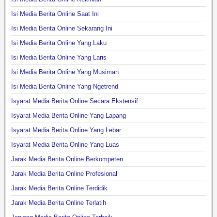
Isi Media Berita Online Saat Ini
Isi Media Berita Online Sekarang Ini
Isi Media Berita Online Yang Laku
Isi Media Berita Online Yang Laris
Isi Media Berita Online Yang Musiman
Isi Media Berita Online Yang Ngetrend
Isyarat Media Berita Online Secara Ekstensif
Isyarat Media Berita Online Yang Lapang
Isyarat Media Berita Online Yang Lebar
Isyarat Media Berita Online Yang Luas
Jarak Media Berita Online Berkompeten
Jarak Media Berita Online Profesional
Jarak Media Berita Online Terdidik
Jarak Media Berita Online Terlatih