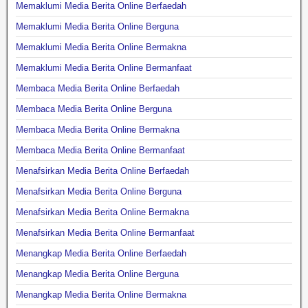
Memaklumi Media Berita Online Berfaedah
Memaklumi Media Berita Online Berguna
Memaklumi Media Berita Online Bermakna
Memaklumi Media Berita Online Bermanfaat
Membaca Media Berita Online Berfaedah
Membaca Media Berita Online Berguna
Membaca Media Berita Online Bermakna
Membaca Media Berita Online Bermanfaat
Menafsirkan Media Berita Online Berfaedah
Menafsirkan Media Berita Online Berguna
Menafsirkan Media Berita Online Bermakna
Menafsirkan Media Berita Online Bermanfaat
Menangkap Media Berita Online Berfaedah
Menangkap Media Berita Online Berguna
Menangkap Media Berita Online Bermakna