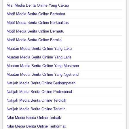
Misi Media Berita Online Yang Cakap
Motif Media Berita Online Berbobot
Motif Media Berita Online Berkualitas
Motif Media Berita Online Bermutu
Motif Media Berita Online Bernilai
Muatan Media Berita Online Yang Laku
Muatan Media Berita Online Yang Laris
Muatan Media Berita Online Yang Musiman
Muatan Media Berita Online Yang Ngetrend
Natijah Media Berita Online Berkompeten
Natijah Media Berita Online Profesional
Natijah Media Berita Online Terdidik
Natijah Media Berita Online Terlatih
Nilai Media Berita Online Terbaik
Nilai Media Berita Online Terhormat