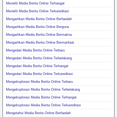
Meneliti Media Berita Online Terhangat
Meneliti Media Berita Online Terkareditasi
Mengartikan Media Berita Online Berfaedah
Mengartikan Media Berita Online Berguna
Mengartikan Media Berita Online Bermakna
Mengartikan Media Berita Online Bermanfaat
Mengedari Media Berita Online Terbaru
Mengedari Media Berita Online Terbelakang
Mengedari Media Berita Online Terhangat
Mengedari Media Berita Online Terkareditasi
Mengeksplorasi Media Berita Online Terbaru
Mengeksplorasi Media Berita Online Terbelakang
Mengeksplorasi Media Berita Online Terhangat
Mengeksplorasi Media Berita Online Terkareditasi
Mengetahui Media Berita Online Berfaedah