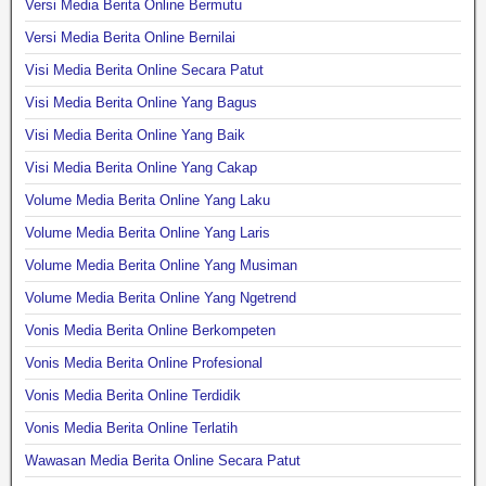
Versi Media Berita Online Bermutu
Versi Media Berita Online Bernilai
Visi Media Berita Online Secara Patut
Visi Media Berita Online Yang Bagus
Visi Media Berita Online Yang Baik
Visi Media Berita Online Yang Cakap
Volume Media Berita Online Yang Laku
Volume Media Berita Online Yang Laris
Volume Media Berita Online Yang Musiman
Volume Media Berita Online Yang Ngetrend
Vonis Media Berita Online Berkompeten
Vonis Media Berita Online Profesional
Vonis Media Berita Online Terdidik
Vonis Media Berita Online Terlatih
Wawasan Media Berita Online Secara Patut