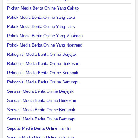
Pikiran Media Berita Online Yang Cakap
Pokok Media Berita Online Yang Laku
Pokok Media Berita Online Yang Laris
Pokok Media Berita Online Yang Musiman
Pokok Media Berita Online Yang Ngetrend
Rekognisi Media Berita Online Berjejak
Rekognisi Media Berita Online Berkesan
Rekognisi Media Berita Online Bertapak
Rekognisi Media Berita Online Bertumpu
Sensasi Media Berita Online Berjejak
Sensasi Media Berita Online Berkesan
Sensasi Media Berita Online Bertapak
Sensasi Media Berita Online Bertumpu
Seputar Media Berita Online Hari Ini
Seputar Media Berita Online Kekinian