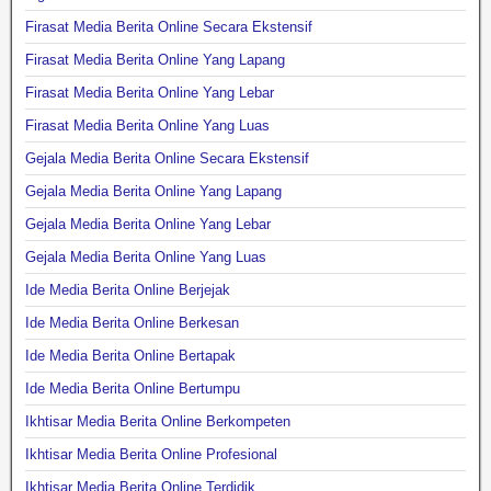
Firasat Media Berita Online Secara Ekstensif
Firasat Media Berita Online Yang Lapang
Firasat Media Berita Online Yang Lebar
Firasat Media Berita Online Yang Luas
Gejala Media Berita Online Secara Ekstensif
Gejala Media Berita Online Yang Lapang
Gejala Media Berita Online Yang Lebar
Gejala Media Berita Online Yang Luas
Ide Media Berita Online Berjejak
Ide Media Berita Online Berkesan
Ide Media Berita Online Bertapak
Ide Media Berita Online Bertumpu
Ikhtisar Media Berita Online Berkompeten
Ikhtisar Media Berita Online Profesional
Ikhtisar Media Berita Online Terdidik