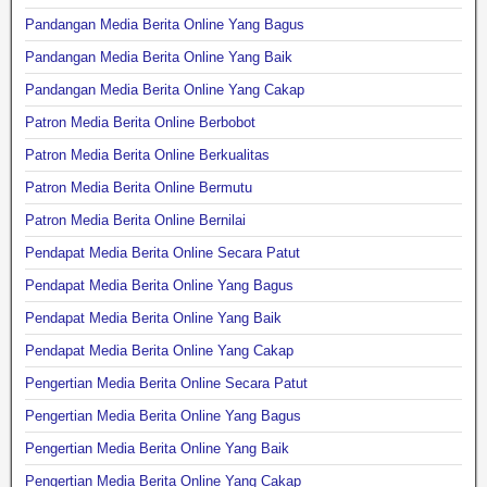
Pandangan Media Berita Online Yang Bagus
Pandangan Media Berita Online Yang Baik
Pandangan Media Berita Online Yang Cakap
Patron Media Berita Online Berbobot
Patron Media Berita Online Berkualitas
Patron Media Berita Online Bermutu
Patron Media Berita Online Bernilai
Pendapat Media Berita Online Secara Patut
Pendapat Media Berita Online Yang Bagus
Pendapat Media Berita Online Yang Baik
Pendapat Media Berita Online Yang Cakap
Pengertian Media Berita Online Secara Patut
Pengertian Media Berita Online Yang Bagus
Pengertian Media Berita Online Yang Baik
Pengertian Media Berita Online Yang Cakap