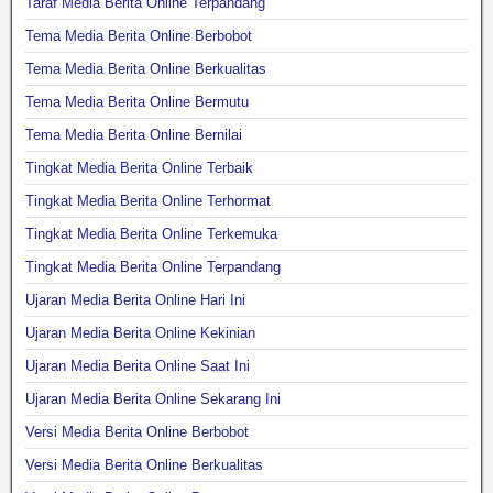
Taraf Media Berita Online Terpandang
Tema Media Berita Online Berbobot
Tema Media Berita Online Berkualitas
Tema Media Berita Online Bermutu
Tema Media Berita Online Bernilai
Tingkat Media Berita Online Terbaik
Tingkat Media Berita Online Terhormat
Tingkat Media Berita Online Terkemuka
Tingkat Media Berita Online Terpandang
Ujaran Media Berita Online Hari Ini
Ujaran Media Berita Online Kekinian
Ujaran Media Berita Online Saat Ini
Ujaran Media Berita Online Sekarang Ini
Versi Media Berita Online Berbobot
Versi Media Berita Online Berkualitas