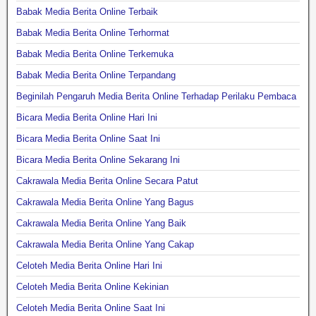
Babak Media Berita Online Terbaik
Babak Media Berita Online Terhormat
Babak Media Berita Online Terkemuka
Babak Media Berita Online Terpandang
Beginilah Pengaruh Media Berita Online Terhadap Perilaku Pembaca
Bicara Media Berita Online Hari Ini
Bicara Media Berita Online Saat Ini
Bicara Media Berita Online Sekarang Ini
Cakrawala Media Berita Online Secara Patut
Cakrawala Media Berita Online Yang Bagus
Cakrawala Media Berita Online Yang Baik
Cakrawala Media Berita Online Yang Cakap
Celoteh Media Berita Online Hari Ini
Celoteh Media Berita Online Kekinian
Celoteh Media Berita Online Saat Ini