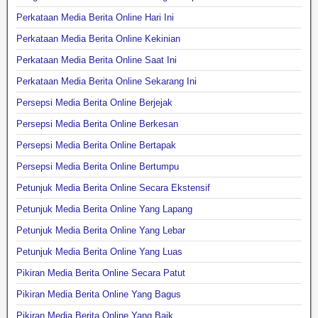
Perkataan Media Berita Online Hari Ini
Perkataan Media Berita Online Kekinian
Perkataan Media Berita Online Saat Ini
Perkataan Media Berita Online Sekarang Ini
Persepsi Media Berita Online Berjejak
Persepsi Media Berita Online Berkesan
Persepsi Media Berita Online Bertapak
Persepsi Media Berita Online Bertumpu
Petunjuk Media Berita Online Secara Ekstensif
Petunjuk Media Berita Online Yang Lapang
Petunjuk Media Berita Online Yang Lebar
Petunjuk Media Berita Online Yang Luas
Pikiran Media Berita Online Secara Patut
Pikiran Media Berita Online Yang Bagus
Pikiran Media Berita Online Yang Baik