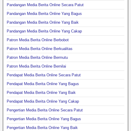
Pandangan Media Berita Online Secara Patut
Pandangan Media Berita Online Yang Bagus
Pandangan Media Berita Online Yang Baik
Pandangan Media Berita Online Yang Cakap
Patron Media Berita Online Berbobot
Patron Media Berita Online Berkualitas
Patron Media Berita Online Bermutu
Patron Media Berita Online Bernilai
Pendapat Media Berita Online Secara Patut
Pendapat Media Berita Online Yang Bagus
Pendapat Media Berita Online Yang Baik
Pendapat Media Berita Online Yang Cakap
Pengertian Media Berita Online Secara Patut
Pengertian Media Berita Online Yang Bagus
Pengertian Media Berita Online Yang Baik