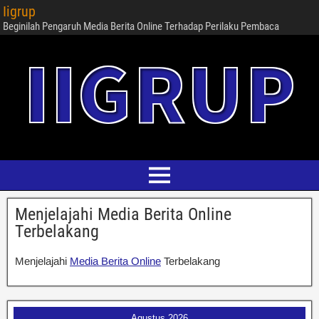
Iigrup
Beginilah Pengaruh Media Berita Online Terhadap Perilaku Pembaca
Menjelajahi Media Berita Online
Terbelakang
Menjelajahi
Media Berita Online
Terbelakang
Agustus 2026