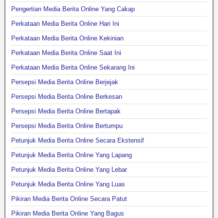
Pengertian Media Berita Online Yang Cakap
Perkataan Media Berita Online Hari Ini
Perkataan Media Berita Online Kekinian
Perkataan Media Berita Online Saat Ini
Perkataan Media Berita Online Sekarang Ini
Persepsi Media Berita Online Berjejak
Persepsi Media Berita Online Berkesan
Persepsi Media Berita Online Bertapak
Persepsi Media Berita Online Bertumpu
Petunjuk Media Berita Online Secara Ekstensif
Petunjuk Media Berita Online Yang Lapang
Petunjuk Media Berita Online Yang Lebar
Petunjuk Media Berita Online Yang Luas
Pikiran Media Berita Online Secara Patut
Pikiran Media Berita Online Yang Bagus