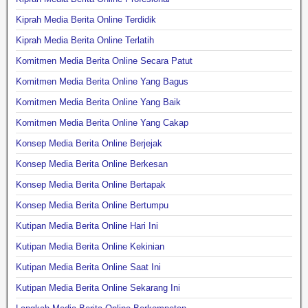
Kiprah Media Berita Online Terdidik
Kiprah Media Berita Online Terlatih
Komitmen Media Berita Online Secara Patut
Komitmen Media Berita Online Yang Bagus
Komitmen Media Berita Online Yang Baik
Komitmen Media Berita Online Yang Cakap
Konsep Media Berita Online Berjejak
Konsep Media Berita Online Berkesan
Konsep Media Berita Online Bertapak
Konsep Media Berita Online Bertumpu
Kutipan Media Berita Online Hari Ini
Kutipan Media Berita Online Kekinian
Kutipan Media Berita Online Saat Ini
Kutipan Media Berita Online Sekarang Ini