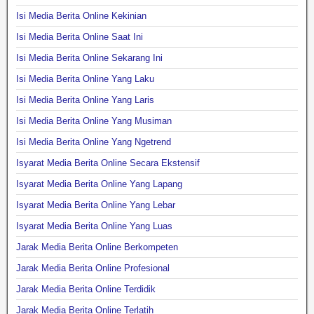
Isi Media Berita Online Kekinian
Isi Media Berita Online Saat Ini
Isi Media Berita Online Sekarang Ini
Isi Media Berita Online Yang Laku
Isi Media Berita Online Yang Laris
Isi Media Berita Online Yang Musiman
Isi Media Berita Online Yang Ngetrend
Isyarat Media Berita Online Secara Ekstensif
Isyarat Media Berita Online Yang Lapang
Isyarat Media Berita Online Yang Lebar
Isyarat Media Berita Online Yang Luas
Jarak Media Berita Online Berkompeten
Jarak Media Berita Online Profesional
Jarak Media Berita Online Terdidik
Jarak Media Berita Online Terlatih