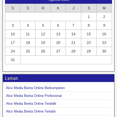
S
S
R
K
J
S
M
1
2
3
4
5
6
7
8
9
10
11
12
13
14
15
16
17
18
19
20
21
22
23
24
25
26
27
28
29
30
31
Laman
Aksi Media Berita Online Berkompeten
Aksi Media Berita Online Profesional
Aksi Media Berita Online Terdidik
Aksi Media Berita Online Terlatih