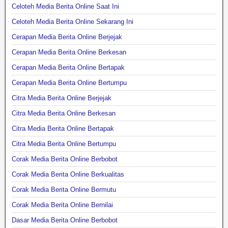
Celoteh Media Berita Online Saat Ini
Celoteh Media Berita Online Sekarang Ini
Cerapan Media Berita Online Berjejak
Cerapan Media Berita Online Berkesan
Cerapan Media Berita Online Bertapak
Cerapan Media Berita Online Bertumpu
Citra Media Berita Online Berjejak
Citra Media Berita Online Berkesan
Citra Media Berita Online Bertapak
Citra Media Berita Online Bertumpu
Corak Media Berita Online Berbobot
Corak Media Berita Online Berkualitas
Corak Media Berita Online Bermutu
Corak Media Berita Online Bernilai
Dasar Media Berita Online Berbobot