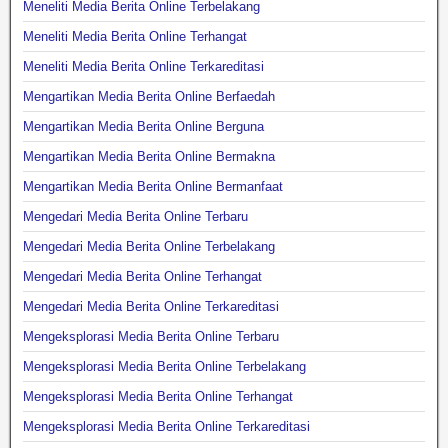
Meneliti Media Berita Online Terbelakang
Meneliti Media Berita Online Terhangat
Meneliti Media Berita Online Terkareditasi
Mengartikan Media Berita Online Berfaedah
Mengartikan Media Berita Online Berguna
Mengartikan Media Berita Online Bermakna
Mengartikan Media Berita Online Bermanfaat
Mengedari Media Berita Online Terbaru
Mengedari Media Berita Online Terbelakang
Mengedari Media Berita Online Terhangat
Mengedari Media Berita Online Terkareditasi
Mengeksplorasi Media Berita Online Terbaru
Mengeksplorasi Media Berita Online Terbelakang
Mengeksplorasi Media Berita Online Terhangat
Mengeksplorasi Media Berita Online Terkareditasi