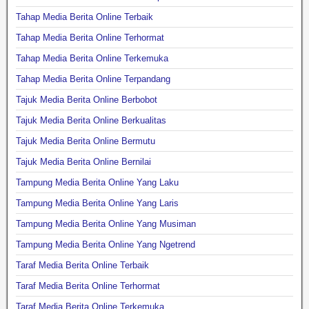
Tahap Media Berita Online Terbaik
Tahap Media Berita Online Terhormat
Tahap Media Berita Online Terkemuka
Tahap Media Berita Online Terpandang
Tajuk Media Berita Online Berbobot
Tajuk Media Berita Online Berkualitas
Tajuk Media Berita Online Bermutu
Tajuk Media Berita Online Bernilai
Tampung Media Berita Online Yang Laku
Tampung Media Berita Online Yang Laris
Tampung Media Berita Online Yang Musiman
Tampung Media Berita Online Yang Ngetrend
Taraf Media Berita Online Terbaik
Taraf Media Berita Online Terhormat
Taraf Media Berita Online Terkemuka