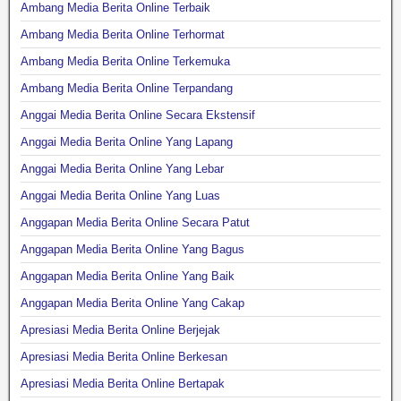
Ambang Media Berita Online Terbaik
Ambang Media Berita Online Terhormat
Ambang Media Berita Online Terkemuka
Ambang Media Berita Online Terpandang
Anggai Media Berita Online Secara Ekstensif
Anggai Media Berita Online Yang Lapang
Anggai Media Berita Online Yang Lebar
Anggai Media Berita Online Yang Luas
Anggapan Media Berita Online Secara Patut
Anggapan Media Berita Online Yang Bagus
Anggapan Media Berita Online Yang Baik
Anggapan Media Berita Online Yang Cakap
Apresiasi Media Berita Online Berjejak
Apresiasi Media Berita Online Berkesan
Apresiasi Media Berita Online Bertapak