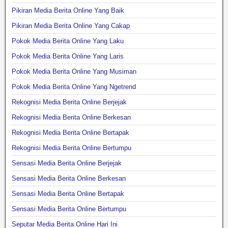
Pikiran Media Berita Online Yang Baik
Pikiran Media Berita Online Yang Cakap
Pokok Media Berita Online Yang Laku
Pokok Media Berita Online Yang Laris
Pokok Media Berita Online Yang Musiman
Pokok Media Berita Online Yang Ngetrend
Rekognisi Media Berita Online Berjejak
Rekognisi Media Berita Online Berkesan
Rekognisi Media Berita Online Bertapak
Rekognisi Media Berita Online Bertumpu
Sensasi Media Berita Online Berjejak
Sensasi Media Berita Online Berkesan
Sensasi Media Berita Online Bertapak
Sensasi Media Berita Online Bertumpu
Seputar Media Berita Online Hari Ini