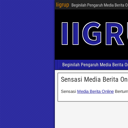
Iigrup
Beginilah Pengaruh Media Berita 
Beginilah Pengaruh Media Berita O
Sensasi Media Berita O
Sensasi
Media Berita Online
Bertu