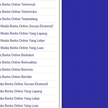
 Berita Online Terhormat
 Berita Online Terkemuka
 Berita Online Terpandang
edia Berita Online Secara Ekstensif
Media Berita Online Yang Lapang
Media Berita Online Yang Lebar
Media Berita Online Yang Luas
a Berita Online Berbobot
a Berita Online Berkualitas
a Berita Online Bermutu
 Berita Online Bernilai
dia Berita Online Secara Ekstensif
dia Berita Online Yang Lapang
dia Berita Online Yang Lebar
dia Berita Online Yang Luas