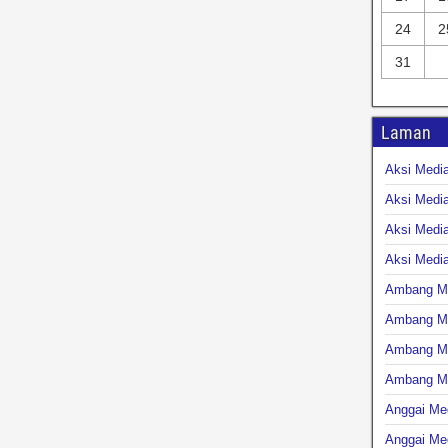
24
2
31
Laman
Aksi Media
Aksi Media
Aksi Media
Aksi Media 
Ambang Med
Ambang Med
Ambang Me
Ambang Me
Anggai Med
Anggai Med