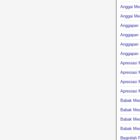
Anggai Med
Anggai Med
Anggapan M
Anggapan 
Anggapan M
Anggapan 
Apresiasi 
Apresiasi 
Apresiasi 
Apresiasi 
Babak Medi
Babak Medi
Babak Med
Babak Medi
Beginilah 