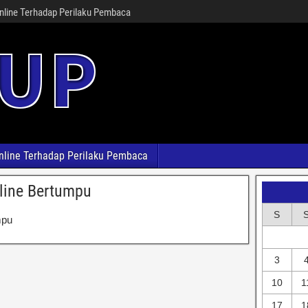
Online Terhadap Perilaku Pembaca
nline Terhadap Perilaku Pembaca
nline Bertumpu
S
mpu
3
10
1
17
1