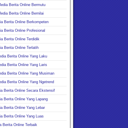
edia Berita Online Bermutu
edia Berita Online Bernilai
ia Berita Online Berkompeten
ia Berita Online Profesional
a Berita Online Terdidik
a Berita Online Terlatih
dia Berita Online Yang Laku
dia Berita Online Yang Laris
dia Berita Online Yang Musiman
dia Berita Online Yang Ngetrend
a Berita Online Secara Ekstensif
a Berita Online Yang Lapang
a Berita Online Yang Lebar
a Berita Online Yang Luas
 Berita Online Terbaik