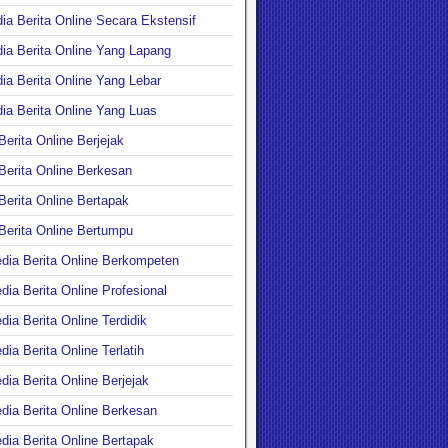
ia Berita Online Secara Ekstensif
ia Berita Online Yang Lapang
ia Berita Online Yang Lebar
ia Berita Online Yang Luas
Berita Online Berjejak
Berita Online Berkesan
Berita Online Bertapak
Berita Online Bertumpu
edia Berita Online Berkompeten
dia Berita Online Profesional
dia Berita Online Terdidik
dia Berita Online Terlatih
dia Berita Online Berjejak
dia Berita Online Berkesan
dia Berita Online Bertapak