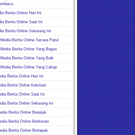
Pembaca
a Berita Online Hari Ini
ia Berita Online Saat Ini
ia Berita Online Sekarang Ini
Media Berita Online Secara Patut
Media Berita Online Yang Bagus
Media Berita Online Yang Baik
Media Berita Online Yang Cakap
ia Berita Online Hari Ini
dia Berita Online Kekinian
dia Berita Online Saat Ini
dia Berita Online Sekarang Ini
dia Berita Online Berjejak
dia Berita Online Berkesan
dia Berita Online Bertapak