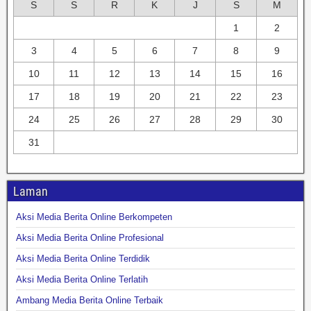
S
S
R
K
J
S
M
1
2
3
4
5
6
7
8
9
10
11
12
13
14
15
16
17
18
19
20
21
22
23
24
25
26
27
28
29
30
31
Laman
Aksi Media Berita Online Berkompeten
Aksi Media Berita Online Profesional
Aksi Media Berita Online Terdidik
Aksi Media Berita Online Terlatih
Ambang Media Berita Online Terbaik