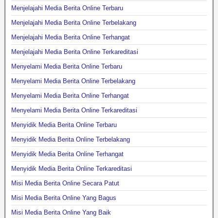
Menjelajahi Media Berita Online Terbaru
Menjelajahi Media Berita Online Terbelakang
Menjelajahi Media Berita Online Terhangat
Menjelajahi Media Berita Online Terkareditasi
Menyelami Media Berita Online Terbaru
Menyelami Media Berita Online Terbelakang
Menyelami Media Berita Online Terhangat
Menyelami Media Berita Online Terkareditasi
Menyidik Media Berita Online Terbaru
Menyidik Media Berita Online Terbelakang
Menyidik Media Berita Online Terhangat
Menyidik Media Berita Online Terkareditasi
Misi Media Berita Online Secara Patut
Misi Media Berita Online Yang Bagus
Misi Media Berita Online Yang Baik