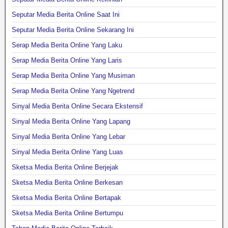
Seputar Media Berita Online Saat Ini
Seputar Media Berita Online Sekarang Ini
Serap Media Berita Online Yang Laku
Serap Media Berita Online Yang Laris
Serap Media Berita Online Yang Musiman
Serap Media Berita Online Yang Ngetrend
Sinyal Media Berita Online Secara Ekstensif
Sinyal Media Berita Online Yang Lapang
Sinyal Media Berita Online Yang Lebar
Sinyal Media Berita Online Yang Luas
Sketsa Media Berita Online Berjejak
Sketsa Media Berita Online Berkesan
Sketsa Media Berita Online Bertapak
Sketsa Media Berita Online Bertumpu