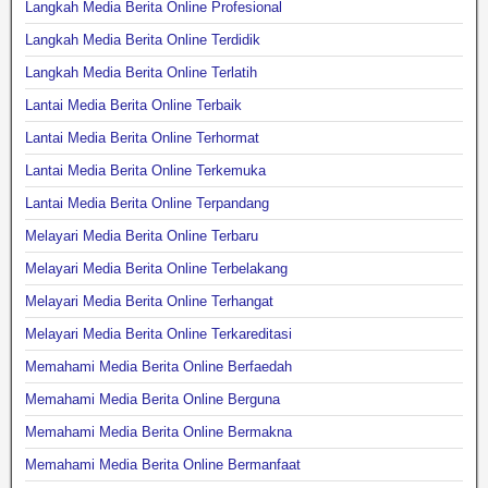
Langkah Media Berita Online Profesional
Langkah Media Berita Online Terdidik
Langkah Media Berita Online Terlatih
Lantai Media Berita Online Terbaik
Lantai Media Berita Online Terhormat
Lantai Media Berita Online Terkemuka
Lantai Media Berita Online Terpandang
Melayari Media Berita Online Terbaru
Melayari Media Berita Online Terbelakang
Melayari Media Berita Online Terhangat
Melayari Media Berita Online Terkareditasi
Memahami Media Berita Online Berfaedah
Memahami Media Berita Online Berguna
Memahami Media Berita Online Bermakna
Memahami Media Berita Online Bermanfaat