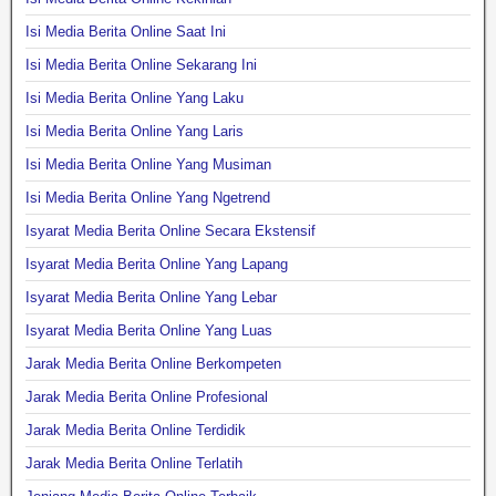
Isi Media Berita Online Saat Ini
Isi Media Berita Online Sekarang Ini
Isi Media Berita Online Yang Laku
Isi Media Berita Online Yang Laris
Isi Media Berita Online Yang Musiman
Isi Media Berita Online Yang Ngetrend
Isyarat Media Berita Online Secara Ekstensif
Isyarat Media Berita Online Yang Lapang
Isyarat Media Berita Online Yang Lebar
Isyarat Media Berita Online Yang Luas
Jarak Media Berita Online Berkompeten
Jarak Media Berita Online Profesional
Jarak Media Berita Online Terdidik
Jarak Media Berita Online Terlatih