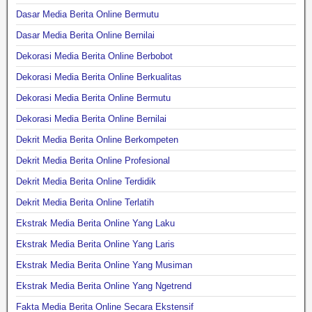
Dasar Media Berita Online Bermutu
Dasar Media Berita Online Bernilai
Dekorasi Media Berita Online Berbobot
Dekorasi Media Berita Online Berkualitas
Dekorasi Media Berita Online Bermutu
Dekorasi Media Berita Online Bernilai
Dekrit Media Berita Online Berkompeten
Dekrit Media Berita Online Profesional
Dekrit Media Berita Online Terdidik
Dekrit Media Berita Online Terlatih
Ekstrak Media Berita Online Yang Laku
Ekstrak Media Berita Online Yang Laris
Ekstrak Media Berita Online Yang Musiman
Ekstrak Media Berita Online Yang Ngetrend
Fakta Media Berita Online Secara Ekstensif