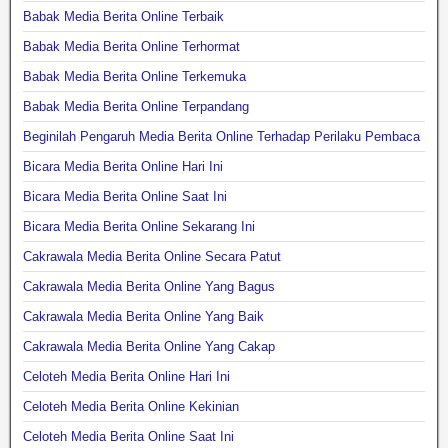
Babak Media Berita Online Terbaik
Babak Media Berita Online Terhormat
Babak Media Berita Online Terkemuka
Babak Media Berita Online Terpandang
Beginilah Pengaruh Media Berita Online Terhadap Perilaku Pembaca
Bicara Media Berita Online Hari Ini
Bicara Media Berita Online Saat Ini
Bicara Media Berita Online Sekarang Ini
Cakrawala Media Berita Online Secara Patut
Cakrawala Media Berita Online Yang Bagus
Cakrawala Media Berita Online Yang Baik
Cakrawala Media Berita Online Yang Cakap
Celoteh Media Berita Online Hari Ini
Celoteh Media Berita Online Kekinian
Celoteh Media Berita Online Saat Ini