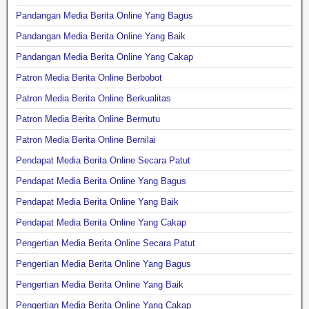
Pandangan Media Berita Online Yang Bagus
Pandangan Media Berita Online Yang Baik
Pandangan Media Berita Online Yang Cakap
Patron Media Berita Online Berbobot
Patron Media Berita Online Berkualitas
Patron Media Berita Online Bermutu
Patron Media Berita Online Bernilai
Pendapat Media Berita Online Secara Patut
Pendapat Media Berita Online Yang Bagus
Pendapat Media Berita Online Yang Baik
Pendapat Media Berita Online Yang Cakap
Pengertian Media Berita Online Secara Patut
Pengertian Media Berita Online Yang Bagus
Pengertian Media Berita Online Yang Baik
Pengertian Media Berita Online Yang Cakap