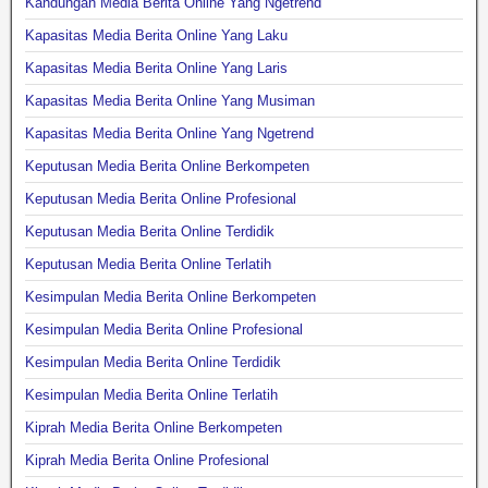
Kandungan Media Berita Online Yang Ngetrend
Kapasitas Media Berita Online Yang Laku
Kapasitas Media Berita Online Yang Laris
Kapasitas Media Berita Online Yang Musiman
Kapasitas Media Berita Online Yang Ngetrend
Keputusan Media Berita Online Berkompeten
Keputusan Media Berita Online Profesional
Keputusan Media Berita Online Terdidik
Keputusan Media Berita Online Terlatih
Kesimpulan Media Berita Online Berkompeten
Kesimpulan Media Berita Online Profesional
Kesimpulan Media Berita Online Terdidik
Kesimpulan Media Berita Online Terlatih
Kiprah Media Berita Online Berkompeten
Kiprah Media Berita Online Profesional