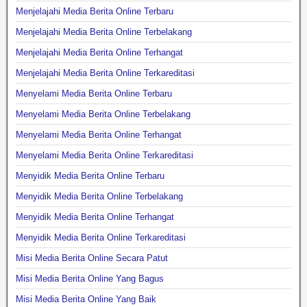
Menjelajahi Media Berita Online Terbaru
Menjelajahi Media Berita Online Terbelakang
Menjelajahi Media Berita Online Terhangat
Menjelajahi Media Berita Online Terkareditasi
Menyelami Media Berita Online Terbaru
Menyelami Media Berita Online Terbelakang
Menyelami Media Berita Online Terhangat
Menyelami Media Berita Online Terkareditasi
Menyidik Media Berita Online Terbaru
Menyidik Media Berita Online Terbelakang
Menyidik Media Berita Online Terhangat
Menyidik Media Berita Online Terkareditasi
Misi Media Berita Online Secara Patut
Misi Media Berita Online Yang Bagus
Misi Media Berita Online Yang Baik