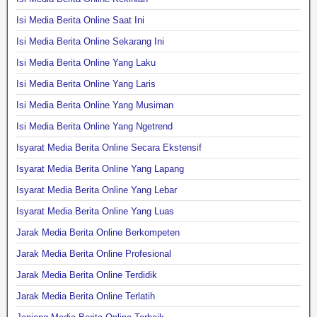
Isi Media Berita Online Saat Ini
Isi Media Berita Online Sekarang Ini
Isi Media Berita Online Yang Laku
Isi Media Berita Online Yang Laris
Isi Media Berita Online Yang Musiman
Isi Media Berita Online Yang Ngetrend
Isyarat Media Berita Online Secara Ekstensif
Isyarat Media Berita Online Yang Lapang
Isyarat Media Berita Online Yang Lebar
Isyarat Media Berita Online Yang Luas
Jarak Media Berita Online Berkompeten
Jarak Media Berita Online Profesional
Jarak Media Berita Online Terdidik
Jarak Media Berita Online Terlatih