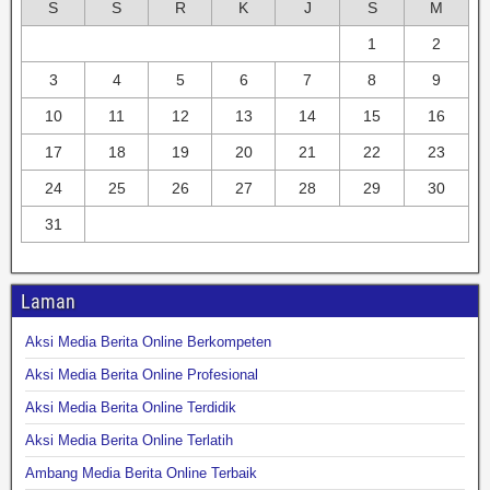
S
S
R
K
J
S
M
1
2
3
4
5
6
7
8
9
10
11
12
13
14
15
16
17
18
19
20
21
22
23
24
25
26
27
28
29
30
31
Laman
Aksi Media Berita Online Berkompeten
Aksi Media Berita Online Profesional
Aksi Media Berita Online Terdidik
Aksi Media Berita Online Terlatih
Ambang Media Berita Online Terbaik