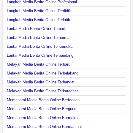
Langkah Media Berita Online Profesional
Langkah Media Berita Online Terdidik
Langkah Media Berita Online Terlatih
Lantai Media Berita Online Terbaik
Lantai Media Berita Online Terhormat
Lantai Media Berita Online Terkemuka
Lantai Media Berita Online Terpandang
Melayari Media Berita Online Terbaru
Melayari Media Berita Online Terbelakang
Melayari Media Berita Online Terhangat
Melayari Media Berita Online Terkareditasi
Memahami Media Berita Online Berfaedah
Memahami Media Berita Online Berguna
Memahami Media Berita Online Bermakna
Memahami Media Berita Online Bermanfaat