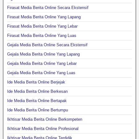
Firasat Media Berita Online Secara Ekstensif
Firasat Media Berita Online Yang Lapang
Firasat Media Berita Online Yang Lebar
Firasat Media Berita Online Yang Luas
Gejala Media Berita Online Secara Ekstensif
Gejala Media Berita Online Yang Lapang
Gejala Media Berita Online Yang Lebar
Gejala Media Berita Online Yang Luas
Ide Media Berita Online Berjejak
Ide Media Berita Online Berkesan
Ide Media Berita Online Bertapak
Ide Media Berita Online Bertumpu
Ikhtisar Media Berita Online Berkompeten
Ikhtisar Media Berita Online Profesional
Ikhtisar Media Berita Online Terdidik