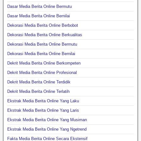
Dasar Media Berita Online Bermutu
Dasar Media Berita Online Bernilai
Dekorasi Media Berita Online Berbobot
Dekorasi Media Berita Online Berkualitas
Dekorasi Media Berita Online Bermutu
Dekorasi Media Berita Online Bernilai
Dekrit Media Berita Online Berkompeten
Dekrit Media Berita Online Profesional
Dekrit Media Berita Online Terdidik
Dekrit Media Berita Online Terlatih
Ekstrak Media Berita Online Yang Laku
Ekstrak Media Berita Online Yang Laris
Ekstrak Media Berita Online Yang Musiman
Ekstrak Media Berita Online Yang Ngetrend
Fakta Media Berita Online Secara Ekstensif