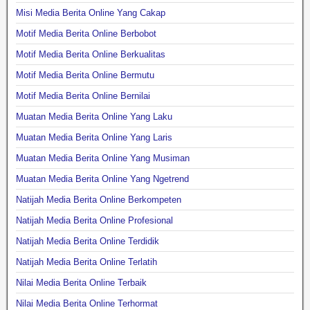
Misi Media Berita Online Yang Cakap
Motif Media Berita Online Berbobot
Motif Media Berita Online Berkualitas
Motif Media Berita Online Bermutu
Motif Media Berita Online Bernilai
Muatan Media Berita Online Yang Laku
Muatan Media Berita Online Yang Laris
Muatan Media Berita Online Yang Musiman
Muatan Media Berita Online Yang Ngetrend
Natijah Media Berita Online Berkompeten
Natijah Media Berita Online Profesional
Natijah Media Berita Online Terdidik
Natijah Media Berita Online Terlatih
Nilai Media Berita Online Terbaik
Nilai Media Berita Online Terhormat