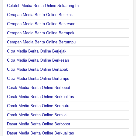
Celoteh Media Berita Online Sekarang Ini
Cerapan Media Berita Online Berjejak
Cerapan Media Berita Online Berkesan
Cerapan Media Berita Online Bertapak
Cerapan Media Berita Online Bertumpu
Citra Media Berita Online Berjejak
Citra Media Berita Online Berkesan
Citra Media Berita Online Bertapak
Citra Media Berita Online Bertumpu
Corak Media Berita Online Berbobot
Corak Media Berita Online Berkualitas
Corak Media Berita Online Bermutu
Corak Media Berita Online Bernilai
Dasar Media Berita Online Berbobot
Dasar Media Berita Online Berkualitas