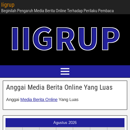
Iigrup
Beginilah Pengaruh Media Berita Online Terhadap Perilaku Pembaca
Anggai Media Berita Online Yang Luas
Anggai
Media Berita Online
Yang Luas
Agustus 2026