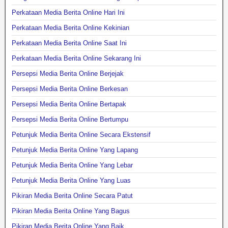
Perkataan Media Berita Online Hari Ini
Perkataan Media Berita Online Kekinian
Perkataan Media Berita Online Saat Ini
Perkataan Media Berita Online Sekarang Ini
Persepsi Media Berita Online Berjejak
Persepsi Media Berita Online Berkesan
Persepsi Media Berita Online Bertapak
Persepsi Media Berita Online Bertumpu
Petunjuk Media Berita Online Secara Ekstensif
Petunjuk Media Berita Online Yang Lapang
Petunjuk Media Berita Online Yang Lebar
Petunjuk Media Berita Online Yang Luas
Pikiran Media Berita Online Secara Patut
Pikiran Media Berita Online Yang Bagus
Pikiran Media Berita Online Yang Baik