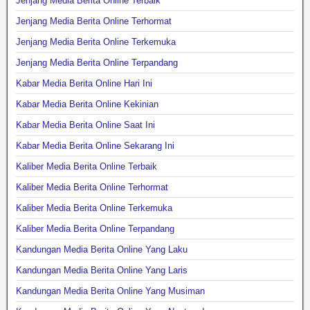
Jenjang Media Berita Online Terbaik
Jenjang Media Berita Online Terhormat
Jenjang Media Berita Online Terkemuka
Jenjang Media Berita Online Terpandang
Kabar Media Berita Online Hari Ini
Kabar Media Berita Online Kekinian
Kabar Media Berita Online Saat Ini
Kabar Media Berita Online Sekarang Ini
Kaliber Media Berita Online Terbaik
Kaliber Media Berita Online Terhormat
Kaliber Media Berita Online Terkemuka
Kaliber Media Berita Online Terpandang
Kandungan Media Berita Online Yang Laku
Kandungan Media Berita Online Yang Laris
Kandungan Media Berita Online Yang Musiman