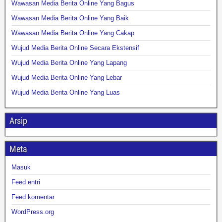
Wawasan Media Berita Online Yang Bagus
Wawasan Media Berita Online Yang Baik
Wawasan Media Berita Online Yang Cakap
Wujud Media Berita Online Secara Ekstensif
Wujud Media Berita Online Yang Lapang
Wujud Media Berita Online Yang Lebar
Wujud Media Berita Online Yang Luas
Arsip
Meta
Masuk
Feed entri
Feed komentar
WordPress.org