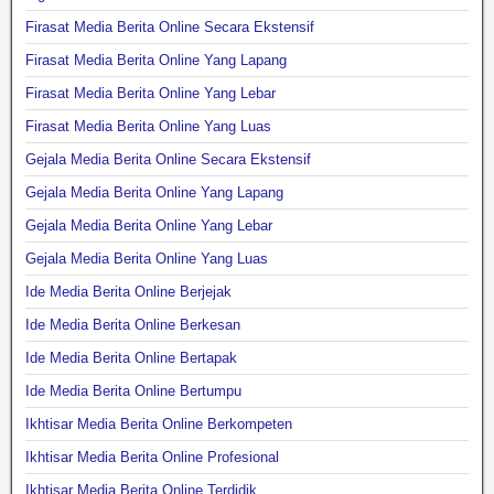
Firasat Media Berita Online Secara Ekstensif
Firasat Media Berita Online Yang Lapang
Firasat Media Berita Online Yang Lebar
Firasat Media Berita Online Yang Luas
Gejala Media Berita Online Secara Ekstensif
Gejala Media Berita Online Yang Lapang
Gejala Media Berita Online Yang Lebar
Gejala Media Berita Online Yang Luas
Ide Media Berita Online Berjejak
Ide Media Berita Online Berkesan
Ide Media Berita Online Bertapak
Ide Media Berita Online Bertumpu
Ikhtisar Media Berita Online Berkompeten
Ikhtisar Media Berita Online Profesional
Ikhtisar Media Berita Online Terdidik