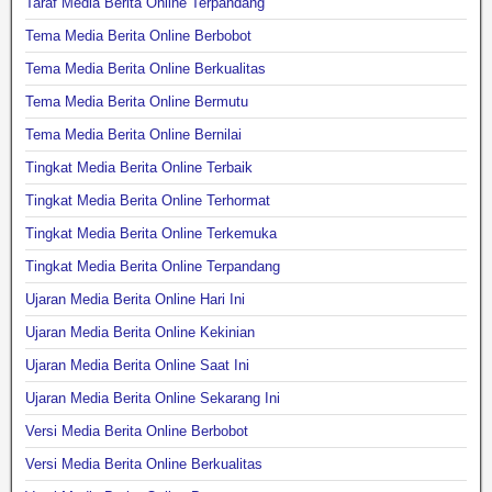
Taraf Media Berita Online Terpandang
Tema Media Berita Online Berbobot
Tema Media Berita Online Berkualitas
Tema Media Berita Online Bermutu
Tema Media Berita Online Bernilai
Tingkat Media Berita Online Terbaik
Tingkat Media Berita Online Terhormat
Tingkat Media Berita Online Terkemuka
Tingkat Media Berita Online Terpandang
Ujaran Media Berita Online Hari Ini
Ujaran Media Berita Online Kekinian
Ujaran Media Berita Online Saat Ini
Ujaran Media Berita Online Sekarang Ini
Versi Media Berita Online Berbobot
Versi Media Berita Online Berkualitas