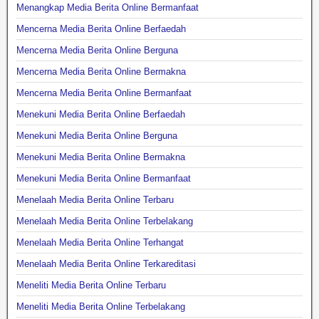
Menangkap Media Berita Online Bermanfaat
Mencerna Media Berita Online Berfaedah
Mencerna Media Berita Online Berguna
Mencerna Media Berita Online Bermakna
Mencerna Media Berita Online Bermanfaat
Menekuni Media Berita Online Berfaedah
Menekuni Media Berita Online Berguna
Menekuni Media Berita Online Bermakna
Menekuni Media Berita Online Bermanfaat
Menelaah Media Berita Online Terbaru
Menelaah Media Berita Online Terbelakang
Menelaah Media Berita Online Terhangat
Menelaah Media Berita Online Terkareditasi
Meneliti Media Berita Online Terbaru
Meneliti Media Berita Online Terbelakang