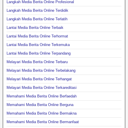
Langkah Media Berita Online Profesional
Langkah Media Berita Online Terdidik
Langkah Media Berita Online Terlatih
Lantai Media Berita Online Terbaik
Lantai Media Berita Online Terhormat
Lantai Media Berita Online Terkemuka
Lantai Media Berita Online Terpandang
Melayari Media Berita Online Terbaru
Melayari Media Berita Online Terbelakang
Melayari Media Berita Online Terhangat
Melayari Media Berita Online Terkareditasi
Memahami Media Berita Online Berfaedah
Memahami Media Berita Online Berguna
Memahami Media Berita Online Bermakna
Memahami Media Berita Online Bermanfaat