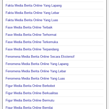
Fakta Media Berita Online Yang Lapang
Fakta Media Berita Online Yang Lebar
Fakta Media Berita Online Yang Luas
Fase Media Berita Online Terbaik
Fase Media Berita Online Terhormat
Fase Media Berita Online Terkemuka
Fase Media Berita Online Terpandang
Fenomena Media Berita Online Secara Ekstensif
Fenomena Media Berita Online Yang Lapang
Fenomena Media Berita Online Yang Lebar
Fenomena Media Berita Online Yang Luas
Figur Media Berita Online Berbobot
Figur Media Berita Online Berkualitas
Figur Media Berita Online Bermutu
Figur Media Berita Online Bernilai