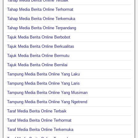
Tahap Media Berita Online Terbaik
Tahap Media Berita Online Terhormat
Tahap Media Berita Online Terkemuka
Tahap Media Berita Online Terpandang
Tajuk Media Berita Online Berbobot
Tajuk Media Berita Online Berkualitas
Tajuk Media Berita Online Bermutu
Tajuk Media Berita Online Bernilai
Tampung Media Berita Online Yang Laku
Tampung Media Berita Online Yang Laris
Tampung Media Berita Online Yang Musiman
Tampung Media Berita Online Yang Ngetrend
Taraf Media Berita Online Terbaik
Taraf Media Berita Online Terhormat
Taraf Media Berita Online Terkemuka