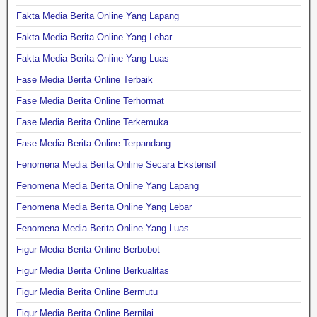
Fakta Media Berita Online Yang Lapang
Fakta Media Berita Online Yang Lebar
Fakta Media Berita Online Yang Luas
Fase Media Berita Online Terbaik
Fase Media Berita Online Terhormat
Fase Media Berita Online Terkemuka
Fase Media Berita Online Terpandang
Fenomena Media Berita Online Secara Ekstensif
Fenomena Media Berita Online Yang Lapang
Fenomena Media Berita Online Yang Lebar
Fenomena Media Berita Online Yang Luas
Figur Media Berita Online Berbobot
Figur Media Berita Online Berkualitas
Figur Media Berita Online Bermutu
Figur Media Berita Online Bernilai