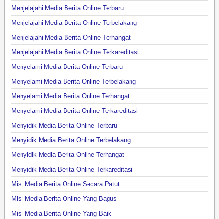
Menjelajahi Media Berita Online Terbaru
Menjelajahi Media Berita Online Terbelakang
Menjelajahi Media Berita Online Terhangat
Menjelajahi Media Berita Online Terkareditasi
Menyelami Media Berita Online Terbaru
Menyelami Media Berita Online Terbelakang
Menyelami Media Berita Online Terhangat
Menyelami Media Berita Online Terkareditasi
Menyidik Media Berita Online Terbaru
Menyidik Media Berita Online Terbelakang
Menyidik Media Berita Online Terhangat
Menyidik Media Berita Online Terkareditasi
Misi Media Berita Online Secara Patut
Misi Media Berita Online Yang Bagus
Misi Media Berita Online Yang Baik