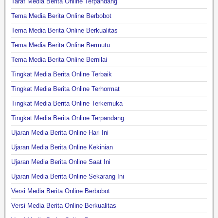
Taraf Media Berita Online Terpandang
Tema Media Berita Online Berbobot
Tema Media Berita Online Berkualitas
Tema Media Berita Online Bermutu
Tema Media Berita Online Bernilai
Tingkat Media Berita Online Terbaik
Tingkat Media Berita Online Terhormat
Tingkat Media Berita Online Terkemuka
Tingkat Media Berita Online Terpandang
Ujaran Media Berita Online Hari Ini
Ujaran Media Berita Online Kekinian
Ujaran Media Berita Online Saat Ini
Ujaran Media Berita Online Sekarang Ini
Versi Media Berita Online Berbobot
Versi Media Berita Online Berkualitas