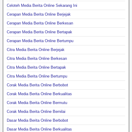
Celoteh Media Berita Online Sekarang Ini
Cerapan Media Berita Online Berjejak
Cerapan Media Berita Online Berkesan
Cerapan Media Berita Online Bertapak
Cerapan Media Berita Online Bertumpu
Citra Media Berita Online Berjejak
Citra Media Berita Online Berkesan
Citra Media Berita Online Bertapak
Citra Media Berita Online Bertumpu
Corak Media Berita Online Berbobot
Corak Media Berita Online Berkualitas
Corak Media Berita Online Bermutu
Corak Media Berita Online Bernilai
Dasar Media Berita Online Berbobot
Dasar Media Berita Online Berkualitas