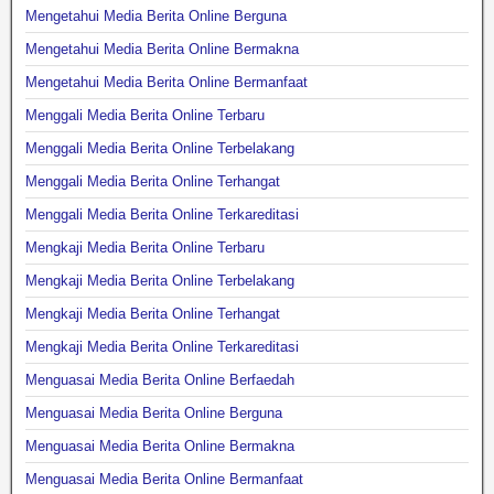
Mengetahui Media Berita Online Berguna
Mengetahui Media Berita Online Bermakna
Mengetahui Media Berita Online Bermanfaat
Menggali Media Berita Online Terbaru
Menggali Media Berita Online Terbelakang
Menggali Media Berita Online Terhangat
Menggali Media Berita Online Terkareditasi
Mengkaji Media Berita Online Terbaru
Mengkaji Media Berita Online Terbelakang
Mengkaji Media Berita Online Terhangat
Mengkaji Media Berita Online Terkareditasi
Menguasai Media Berita Online Berfaedah
Menguasai Media Berita Online Berguna
Menguasai Media Berita Online Bermakna
Menguasai Media Berita Online Bermanfaat