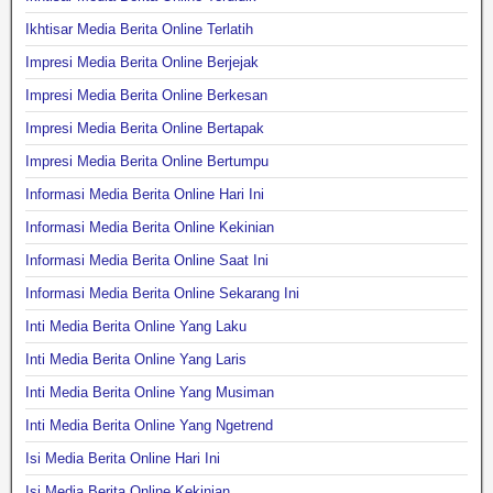
Ikhtisar Media Berita Online Terlatih
Impresi Media Berita Online Berjejak
Impresi Media Berita Online Berkesan
Impresi Media Berita Online Bertapak
Impresi Media Berita Online Bertumpu
Informasi Media Berita Online Hari Ini
Informasi Media Berita Online Kekinian
Informasi Media Berita Online Saat Ini
Informasi Media Berita Online Sekarang Ini
Inti Media Berita Online Yang Laku
Inti Media Berita Online Yang Laris
Inti Media Berita Online Yang Musiman
Inti Media Berita Online Yang Ngetrend
Isi Media Berita Online Hari Ini
Isi Media Berita Online Kekinian