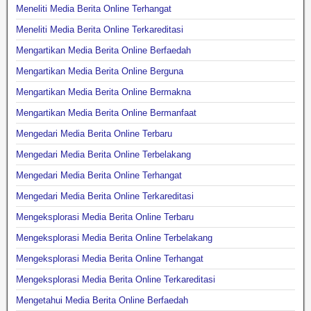
Meneliti Media Berita Online Terhangat
Meneliti Media Berita Online Terkareditasi
Mengartikan Media Berita Online Berfaedah
Mengartikan Media Berita Online Berguna
Mengartikan Media Berita Online Bermakna
Mengartikan Media Berita Online Bermanfaat
Mengedari Media Berita Online Terbaru
Mengedari Media Berita Online Terbelakang
Mengedari Media Berita Online Terhangat
Mengedari Media Berita Online Terkareditasi
Mengeksplorasi Media Berita Online Terbaru
Mengeksplorasi Media Berita Online Terbelakang
Mengeksplorasi Media Berita Online Terhangat
Mengeksplorasi Media Berita Online Terkareditasi
Mengetahui Media Berita Online Berfaedah