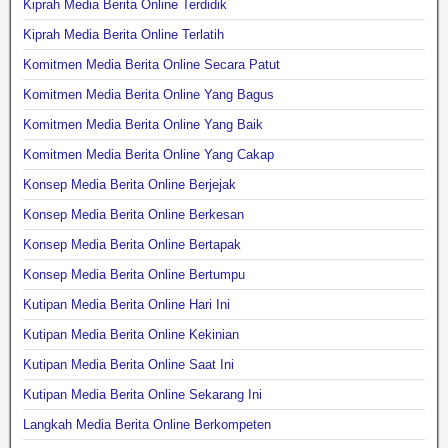
Kiprah Media Berita Online Terdidik
Kiprah Media Berita Online Terlatih
Komitmen Media Berita Online Secara Patut
Komitmen Media Berita Online Yang Bagus
Komitmen Media Berita Online Yang Baik
Komitmen Media Berita Online Yang Cakap
Konsep Media Berita Online Berjejak
Konsep Media Berita Online Berkesan
Konsep Media Berita Online Bertapak
Konsep Media Berita Online Bertumpu
Kutipan Media Berita Online Hari Ini
Kutipan Media Berita Online Kekinian
Kutipan Media Berita Online Saat Ini
Kutipan Media Berita Online Sekarang Ini
Langkah Media Berita Online Berkompeten