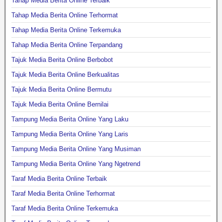
Tahap Media Berita Online Terbaik
Tahap Media Berita Online Terhormat
Tahap Media Berita Online Terkemuka
Tahap Media Berita Online Terpandang
Tajuk Media Berita Online Berbobot
Tajuk Media Berita Online Berkualitas
Tajuk Media Berita Online Bermutu
Tajuk Media Berita Online Bernilai
Tampung Media Berita Online Yang Laku
Tampung Media Berita Online Yang Laris
Tampung Media Berita Online Yang Musiman
Tampung Media Berita Online Yang Ngetrend
Taraf Media Berita Online Terbaik
Taraf Media Berita Online Terhormat
Taraf Media Berita Online Terkemuka