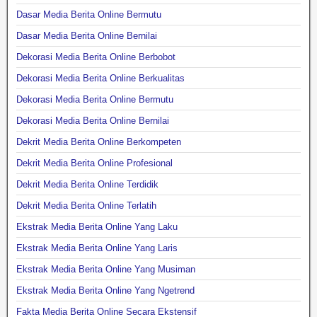
Dasar Media Berita Online Bermutu
Dasar Media Berita Online Bernilai
Dekorasi Media Berita Online Berbobot
Dekorasi Media Berita Online Berkualitas
Dekorasi Media Berita Online Bermutu
Dekorasi Media Berita Online Bernilai
Dekrit Media Berita Online Berkompeten
Dekrit Media Berita Online Profesional
Dekrit Media Berita Online Terdidik
Dekrit Media Berita Online Terlatih
Ekstrak Media Berita Online Yang Laku
Ekstrak Media Berita Online Yang Laris
Ekstrak Media Berita Online Yang Musiman
Ekstrak Media Berita Online Yang Ngetrend
Fakta Media Berita Online Secara Ekstensif