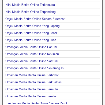
Nilai Media Berita Online Terkemuka
Nilai Media Berita Online Terpandang
Objek Media Berita Online Secara Ekstensif
Objek Media Berita Online Yang Lapang
Objek Media Berita Online Yang Lebar
Objek Media Berita Online Yang Luas
Omongan Media Berita Online Hari Ini
Omongan Media Berita Online Kekinian
Omongan Media Berita Online Saat Ini
Omongan Media Berita Online Sekarang Ini
Ornamen Media Berita Online Berbobot
Ornamen Media Berita Online Berkualitas
Ornamen Media Berita Online Bermutu
Ornamen Media Berita Online Bernilai
Pandangan Media Berita Online Secara Patut