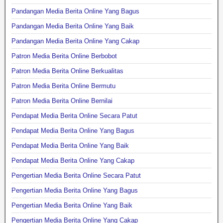
Pandangan Media Berita Online Yang Bagus
Pandangan Media Berita Online Yang Baik
Pandangan Media Berita Online Yang Cakap
Patron Media Berita Online Berbobot
Patron Media Berita Online Berkualitas
Patron Media Berita Online Bermutu
Patron Media Berita Online Bernilai
Pendapat Media Berita Online Secara Patut
Pendapat Media Berita Online Yang Bagus
Pendapat Media Berita Online Yang Baik
Pendapat Media Berita Online Yang Cakap
Pengertian Media Berita Online Secara Patut
Pengertian Media Berita Online Yang Bagus
Pengertian Media Berita Online Yang Baik
Pengertian Media Berita Online Yang Cakap