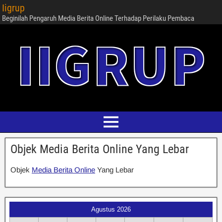
Iigrup
Beginilah Pengaruh Media Berita Online Terhadap Perilaku Pembaca
Objek Media Berita Online Yang Lebar
Objek
Media Berita Online
Yang Lebar
Agustus 2026