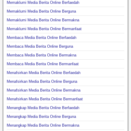
Memaklumi Media Berita Online Berfaedah
Memaklumi Media Berita Online Berguna
Memaklumi Media Berita Online Bermakna
Memaklumi Media Berita Online Bermanfaat
Membaca Media Berita Online Berfaedah
Membaca Media Berita Online Berguna
Membaca Media Berita Online Bermakna
Membaca Media Berita Online Bermanfaat
Menafsirkan Media Berita Online Berfaedah
Menafsirkan Media Berita Online Berguna
Menafsirkan Media Berita Online Bermakna
Menafsirkan Media Berita Online Bermanfaat
Menangkap Media Berita Online Berfaedah
Menangkap Media Berita Online Berguna
Menangkap Media Berita Online Bermakna