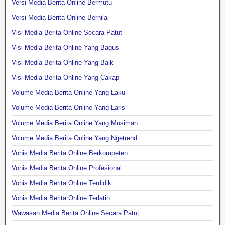
Versi Media Berita Online Bermutu
Versi Media Berita Online Bernilai
Visi Media Berita Online Secara Patut
Visi Media Berita Online Yang Bagus
Visi Media Berita Online Yang Baik
Visi Media Berita Online Yang Cakap
Volume Media Berita Online Yang Laku
Volume Media Berita Online Yang Laris
Volume Media Berita Online Yang Musiman
Volume Media Berita Online Yang Ngetrend
Vonis Media Berita Online Berkompeten
Vonis Media Berita Online Profesional
Vonis Media Berita Online Terdidik
Vonis Media Berita Online Terlatih
Wawasan Media Berita Online Secara Patut