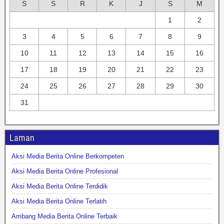
S
S
R
K
J
S
M
1
2
3
4
5
6
7
8
9
10
11
12
13
14
15
16
17
18
19
20
21
22
23
24
25
26
27
28
29
30
31
Laman
Aksi Media Berita Online Berkompeten
Aksi Media Berita Online Profesional
Aksi Media Berita Online Terdidik
Aksi Media Berita Online Terlatih
Ambang Media Berita Online Terbaik