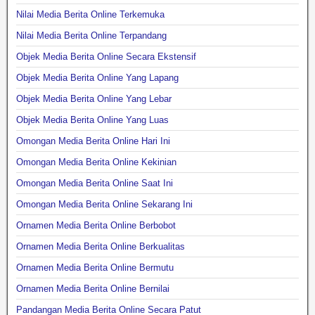
Nilai Media Berita Online Terkemuka
Nilai Media Berita Online Terpandang
Objek Media Berita Online Secara Ekstensif
Objek Media Berita Online Yang Lapang
Objek Media Berita Online Yang Lebar
Objek Media Berita Online Yang Luas
Omongan Media Berita Online Hari Ini
Omongan Media Berita Online Kekinian
Omongan Media Berita Online Saat Ini
Omongan Media Berita Online Sekarang Ini
Ornamen Media Berita Online Berbobot
Ornamen Media Berita Online Berkualitas
Ornamen Media Berita Online Bermutu
Ornamen Media Berita Online Bernilai
Pandangan Media Berita Online Secara Patut