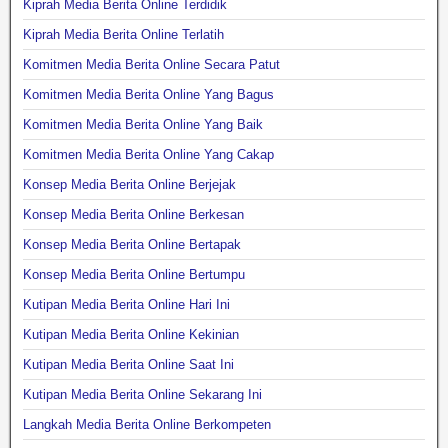
Kiprah Media Berita Online Terdidik
Kiprah Media Berita Online Terlatih
Komitmen Media Berita Online Secara Patut
Komitmen Media Berita Online Yang Bagus
Komitmen Media Berita Online Yang Baik
Komitmen Media Berita Online Yang Cakap
Konsep Media Berita Online Berjejak
Konsep Media Berita Online Berkesan
Konsep Media Berita Online Bertapak
Konsep Media Berita Online Bertumpu
Kutipan Media Berita Online Hari Ini
Kutipan Media Berita Online Kekinian
Kutipan Media Berita Online Saat Ini
Kutipan Media Berita Online Sekarang Ini
Langkah Media Berita Online Berkompeten