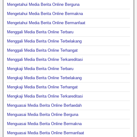
Mengetahui Media Berita Online Berguna
Mengetahui Media Berita Online Bermakna
Mengetahui Media Berita Online Bermanfaat
Menggali Media Berita Online Terbaru
Menggali Media Berita Online Terbelakang
Menggali Media Berita Online Terhangat
Menggali Media Berita Online Terkareditasi
Mengkaji Media Berita Online Terbaru
Mengkaji Media Berita Online Terbelakang
Mengkaji Media Berita Online Terhangat
Mengkaji Media Berita Online Terkareditasi
Menguasai Media Berita Online Berfaedah
Menguasai Media Berita Online Berguna
Menguasai Media Berita Online Bermakna
Menguasai Media Berita Online Bermanfaat