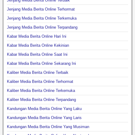
Jenjang Media Berita Online Terbaik
Jenjang Media Berita Online Terhormat
Jenjang Media Berita Online Terkemuka
Jenjang Media Berita Online Terpandang
Kabar Media Berita Online Hari Ini
Kabar Media Berita Online Kekinian
Kabar Media Berita Online Saat Ini
Kabar Media Berita Online Sekarang Ini
Kaliber Media Berita Online Terbaik
Kaliber Media Berita Online Terhormat
Kaliber Media Berita Online Terkemuka
Kaliber Media Berita Online Terpandang
Kandungan Media Berita Online Yang Laku
Kandungan Media Berita Online Yang Laris
Kandungan Media Berita Online Yang Musiman