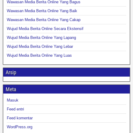
Wawasan Media Berita Online Yang Bagus
Wawasan Media Berita Online Yang Baik
Wawasan Media Berita Online Yang Cakap
Wujud Media Berita Online Secara Ekstensif
Wujud Media Berita Online Yang Lapang
Wujud Media Berita Online Yang Lebar
Wujud Media Berita Online Yang Luas
Arsip
Meta
Masuk
Feed entri
Feed komentar
WordPress.org