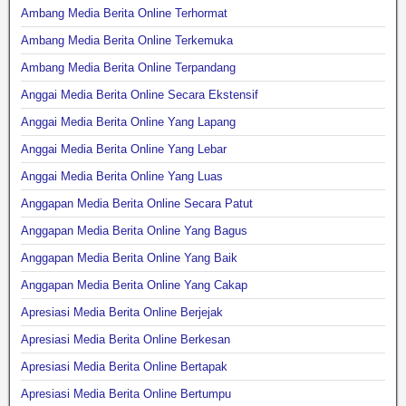
Ambang Media Berita Online Terhormat
Ambang Media Berita Online Terkemuka
Ambang Media Berita Online Terpandang
Anggai Media Berita Online Secara Ekstensif
Anggai Media Berita Online Yang Lapang
Anggai Media Berita Online Yang Lebar
Anggai Media Berita Online Yang Luas
Anggapan Media Berita Online Secara Patut
Anggapan Media Berita Online Yang Bagus
Anggapan Media Berita Online Yang Baik
Anggapan Media Berita Online Yang Cakap
Apresiasi Media Berita Online Berjejak
Apresiasi Media Berita Online Berkesan
Apresiasi Media Berita Online Bertapak
Apresiasi Media Berita Online Bertumpu