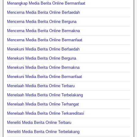
Menangkap Media Berita Online Bermanfaat
Mencerna Media Berita Online Berfaedah
Mencerna Media Berita Online Berguna
Mencerna Media Berita Online Bermakna
Mencerna Media Berita Online Bermanfaat
Menekuni Media Berita Online Berfaedah
Menekuni Media Berita Online Berguna
Menekuni Media Berita Online Bermakna
Menekuni Media Berita Online Bermanfaat
Menelaah Media Berita Online Terbaru
Menelaah Media Berita Online Terbelakang
Menelaah Media Berita Online Terhangat
Menelaah Media Berita Online Terkareditasi
Meneliti Media Berita Online Terbaru
Meneliti Media Berita Online Terbelakang