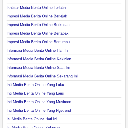
Ikhtisar Media Berita Online Terlatih
Impresi Media Berita Online Berjejak
Impresi Media Berita Online Berkesan
Impresi Media Berita Online Bertapak
Impresi Media Berita Online Bertumpu
Informasi Media Berita Online Hari Ini
Informasi Media Berita Online Kekinian
Informasi Media Berita Online Saat Ini
Informasi Media Berita Online Sekarang Ini
Inti Media Berita Online Yang Laku
Inti Media Berita Online Yang Laris
Inti Media Berita Online Yang Musiman
Inti Media Berita Online Yang Ngetrend
Isi Media Berita Online Hari Ini
Isi Media Berita Online Kekinian