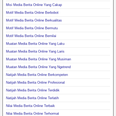
Misi Media Berita Online Yang Cakap
Motif Media Berita Online Berbobot
Motif Media Berita Online Berkualitas
Motif Media Berita Online Bermutu
Motif Media Berita Online Bernilai
Muatan Media Berita Online Yang Laku
Muatan Media Berita Online Yang Laris
Muatan Media Berita Online Yang Musiman
Muatan Media Berita Online Yang Ngetrend
Natijah Media Berita Online Berkompeten
Natijah Media Berita Online Profesional
Natijah Media Berita Online Terdidik
Natijah Media Berita Online Terlatih
Nilai Media Berita Online Terbaik
Nilai Media Berita Online Terhormat