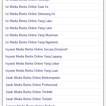
Isi Media Berita Online Saat Ini
Isi Media Berita Online Sekarang Ini
Isi Media Berita Online Yang Laku
Isi Media Berita Online Yang Laris
Isi Media Berita Online Yang Musiman
Isi Media Berita Online Yang Ngetrend
Isyarat Media Berita Online Secara Ekstensif
Isyarat Media Berita Online Yang Lapang
Isyarat Media Berita Online Yang Lebar
Isyarat Media Berita Online Yang Luas
Jarak Media Berita Online Berkompeten
Jarak Media Berita Online Profesional
Jarak Media Berita Online Terdidik
Jarak Media Berita Online Terlatih