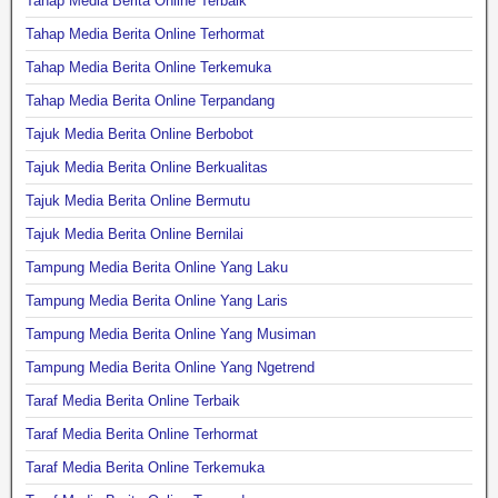
Tahap Media Berita Online Terbaik
Tahap Media Berita Online Terhormat
Tahap Media Berita Online Terkemuka
Tahap Media Berita Online Terpandang
Tajuk Media Berita Online Berbobot
Tajuk Media Berita Online Berkualitas
Tajuk Media Berita Online Bermutu
Tajuk Media Berita Online Bernilai
Tampung Media Berita Online Yang Laku
Tampung Media Berita Online Yang Laris
Tampung Media Berita Online Yang Musiman
Tampung Media Berita Online Yang Ngetrend
Taraf Media Berita Online Terbaik
Taraf Media Berita Online Terhormat
Taraf Media Berita Online Terkemuka