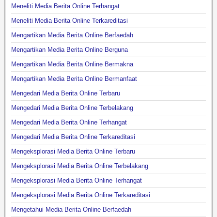
Meneliti Media Berita Online Terhangat
Meneliti Media Berita Online Terkareditasi
Mengartikan Media Berita Online Berfaedah
Mengartikan Media Berita Online Berguna
Mengartikan Media Berita Online Bermakna
Mengartikan Media Berita Online Bermanfaat
Mengedari Media Berita Online Terbaru
Mengedari Media Berita Online Terbelakang
Mengedari Media Berita Online Terhangat
Mengedari Media Berita Online Terkareditasi
Mengeksplorasi Media Berita Online Terbaru
Mengeksplorasi Media Berita Online Terbelakang
Mengeksplorasi Media Berita Online Terhangat
Mengeksplorasi Media Berita Online Terkareditasi
Mengetahui Media Berita Online Berfaedah