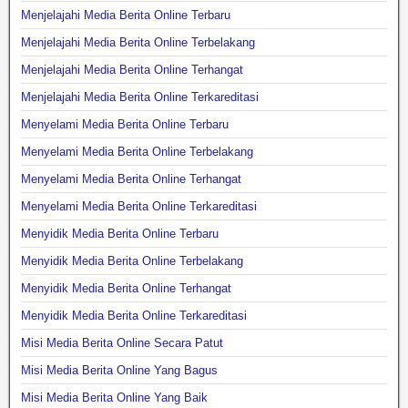
Menjelajahi Media Berita Online Terbaru
Menjelajahi Media Berita Online Terbelakang
Menjelajahi Media Berita Online Terhangat
Menjelajahi Media Berita Online Terkareditasi
Menyelami Media Berita Online Terbaru
Menyelami Media Berita Online Terbelakang
Menyelami Media Berita Online Terhangat
Menyelami Media Berita Online Terkareditasi
Menyidik Media Berita Online Terbaru
Menyidik Media Berita Online Terbelakang
Menyidik Media Berita Online Terhangat
Menyidik Media Berita Online Terkareditasi
Misi Media Berita Online Secara Patut
Misi Media Berita Online Yang Bagus
Misi Media Berita Online Yang Baik