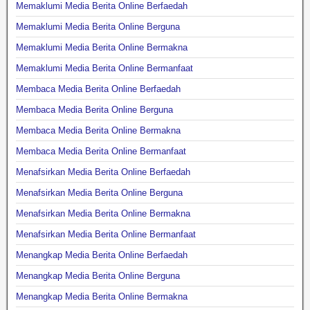
Memaklumi Media Berita Online Berfaedah
Memaklumi Media Berita Online Berguna
Memaklumi Media Berita Online Bermakna
Memaklumi Media Berita Online Bermanfaat
Membaca Media Berita Online Berfaedah
Membaca Media Berita Online Berguna
Membaca Media Berita Online Bermakna
Membaca Media Berita Online Bermanfaat
Menafsirkan Media Berita Online Berfaedah
Menafsirkan Media Berita Online Berguna
Menafsirkan Media Berita Online Bermakna
Menafsirkan Media Berita Online Bermanfaat
Menangkap Media Berita Online Berfaedah
Menangkap Media Berita Online Berguna
Menangkap Media Berita Online Bermakna