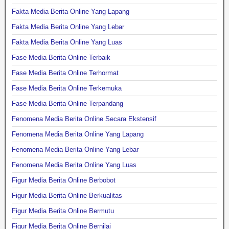
Fakta Media Berita Online Yang Lapang
Fakta Media Berita Online Yang Lebar
Fakta Media Berita Online Yang Luas
Fase Media Berita Online Terbaik
Fase Media Berita Online Terhormat
Fase Media Berita Online Terkemuka
Fase Media Berita Online Terpandang
Fenomena Media Berita Online Secara Ekstensif
Fenomena Media Berita Online Yang Lapang
Fenomena Media Berita Online Yang Lebar
Fenomena Media Berita Online Yang Luas
Figur Media Berita Online Berbobot
Figur Media Berita Online Berkualitas
Figur Media Berita Online Bermutu
Figur Media Berita Online Bernilai