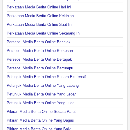
Perkataan Media Berita Online Hari Ini
Perkataan Media Berita Online Kekinian
Perkataan Media Berita Online Saat Ini
Perkataan Media Berita Online Sekarang Ini
Persepsi Media Berita Online Berjejak
Persepsi Media Berita Online Berkesan
Persepsi Media Berita Online Bertapak
Persepsi Media Berita Online Bertumpu
Petunjuk Media Berita Online Secara Ekstensif
Petunjuk Media Berita Online Yang Lapang
Petunjuk Media Berita Online Yang Lebar
Petunjuk Media Berita Online Yang Luas
Pikiran Media Berita Online Secara Patut
Pikiran Media Berita Online Yang Bagus
Pikiran Media Berita Online Yang Baik