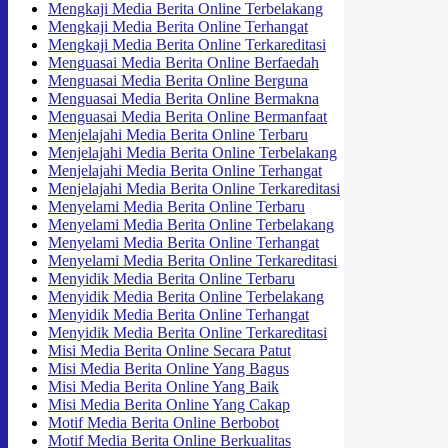
Mengkaji Media Berita Online Terbelakang
Mengkaji Media Berita Online Terhangat
Mengkaji Media Berita Online Terkareditasi
Menguasai Media Berita Online Berfaedah
Menguasai Media Berita Online Berguna
Menguasai Media Berita Online Bermakna
Menguasai Media Berita Online Bermanfaat
Menjelajahi Media Berita Online Terbaru
Menjelajahi Media Berita Online Terbelakang
Menjelajahi Media Berita Online Terhangat
Menjelajahi Media Berita Online Terkareditasi
Menyelami Media Berita Online Terbaru
Menyelami Media Berita Online Terbelakang
Menyelami Media Berita Online Terhangat
Menyelami Media Berita Online Terkareditasi
Menyidik Media Berita Online Terbaru
Menyidik Media Berita Online Terbelakang
Menyidik Media Berita Online Terhangat
Menyidik Media Berita Online Terkareditasi
Misi Media Berita Online Secara Patut
Misi Media Berita Online Yang Bagus
Misi Media Berita Online Yang Baik
Misi Media Berita Online Yang Cakap
Motif Media Berita Online Berbobot
Motif Media Berita Online Berkualitas