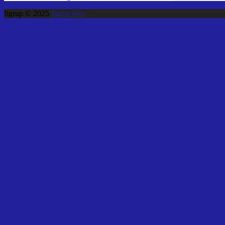
Iigrup © 2025
Iigrup Info