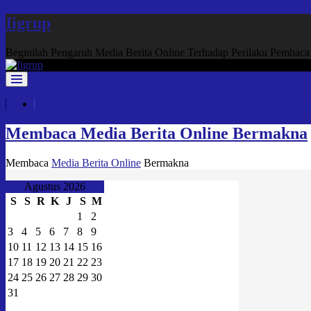
Iigrup
Beginilah Pengaruh Media Berita Online Terhadap Perilaku Pembaca
Beginilah Pengaruh Media Berita Online Terhadap Perilaku P
Membaca Media Berita Online Bermakna
Membaca
Media Berita Online
Bermakna
Agustus 2026
S
S
R
K
J
S
M
1
2
3
4
5
6
7
8
9
10
11
12
13
14
15
16
17
18
19
20
21
22
23
24
25
26
27
28
29
30
31