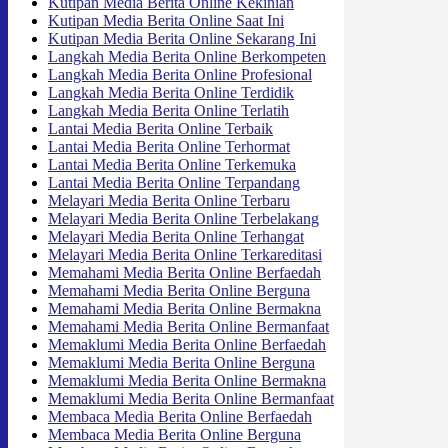
Kutipan Media Berita Online Kekinian
Kutipan Media Berita Online Saat Ini
Kutipan Media Berita Online Sekarang Ini
Langkah Media Berita Online Berkompeten
Langkah Media Berita Online Profesional
Langkah Media Berita Online Terdidik
Langkah Media Berita Online Terlatih
Lantai Media Berita Online Terbaik
Lantai Media Berita Online Terhormat
Lantai Media Berita Online Terkemuka
Lantai Media Berita Online Terpandang
Melayari Media Berita Online Terbaru
Melayari Media Berita Online Terbelakang
Melayari Media Berita Online Terhangat
Melayari Media Berita Online Terkareditasi
Memahami Media Berita Online Berfaedah
Memahami Media Berita Online Berguna
Memahami Media Berita Online Bermakna
Memahami Media Berita Online Bermanfaat
Memaklumi Media Berita Online Berfaedah
Memaklumi Media Berita Online Berguna
Memaklumi Media Berita Online Bermakna
Memaklumi Media Berita Online Bermanfaat
Membaca Media Berita Online Berfaedah
Membaca Media Berita Online Berguna