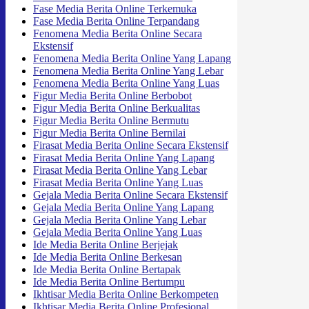
Fase Media Berita Online Terkemuka
Fase Media Berita Online Terpandang
Fenomena Media Berita Online Secara
Ekstensif
Fenomena Media Berita Online Yang Lapang
Fenomena Media Berita Online Yang Lebar
Fenomena Media Berita Online Yang Luas
Figur Media Berita Online Berbobot
Figur Media Berita Online Berkualitas
Figur Media Berita Online Bermutu
Figur Media Berita Online Bernilai
Firasat Media Berita Online Secara Ekstensif
Firasat Media Berita Online Yang Lapang
Firasat Media Berita Online Yang Lebar
Firasat Media Berita Online Yang Luas
Gejala Media Berita Online Secara Ekstensif
Gejala Media Berita Online Yang Lapang
Gejala Media Berita Online Yang Lebar
Gejala Media Berita Online Yang Luas
Ide Media Berita Online Berjejak
Ide Media Berita Online Berkesan
Ide Media Berita Online Bertapak
Ide Media Berita Online Bertumpu
Ikhtisar Media Berita Online Berkompeten
Ikhtisar Media Berita Online Profesional