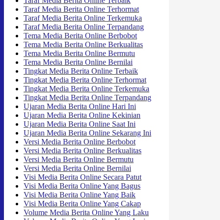
Taraf Media Berita Online Terbaik
Taraf Media Berita Online Terhormat
Taraf Media Berita Online Terkemuka
Taraf Media Berita Online Terpandang
Tema Media Berita Online Berbobot
Tema Media Berita Online Berkualitas
Tema Media Berita Online Bermutu
Tema Media Berita Online Bernilai
Tingkat Media Berita Online Terbaik
Tingkat Media Berita Online Terhormat
Tingkat Media Berita Online Terkemuka
Tingkat Media Berita Online Terpandang
Ujaran Media Berita Online Hari Ini
Ujaran Media Berita Online Kekinian
Ujaran Media Berita Online Saat Ini
Ujaran Media Berita Online Sekarang Ini
Versi Media Berita Online Berbobot
Versi Media Berita Online Berkualitas
Versi Media Berita Online Bermutu
Versi Media Berita Online Bernilai
Visi Media Berita Online Secara Patut
Visi Media Berita Online Yang Bagus
Visi Media Berita Online Yang Baik
Visi Media Berita Online Yang Cakap
Volume Media Berita Online Yang Laku