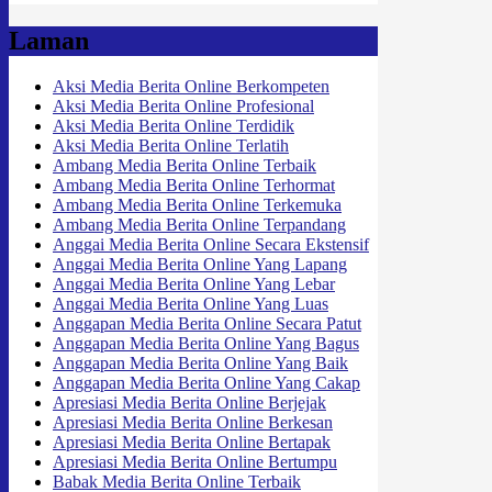
Laman
Aksi Media Berita Online Berkompeten
Aksi Media Berita Online Profesional
Aksi Media Berita Online Terdidik
Aksi Media Berita Online Terlatih
Ambang Media Berita Online Terbaik
Ambang Media Berita Online Terhormat
Ambang Media Berita Online Terkemuka
Ambang Media Berita Online Terpandang
Anggai Media Berita Online Secara Ekstensif
Anggai Media Berita Online Yang Lapang
Anggai Media Berita Online Yang Lebar
Anggai Media Berita Online Yang Luas
Anggapan Media Berita Online Secara Patut
Anggapan Media Berita Online Yang Bagus
Anggapan Media Berita Online Yang Baik
Anggapan Media Berita Online Yang Cakap
Apresiasi Media Berita Online Berjejak
Apresiasi Media Berita Online Berkesan
Apresiasi Media Berita Online Bertapak
Apresiasi Media Berita Online Bertumpu
Babak Media Berita Online Terbaik