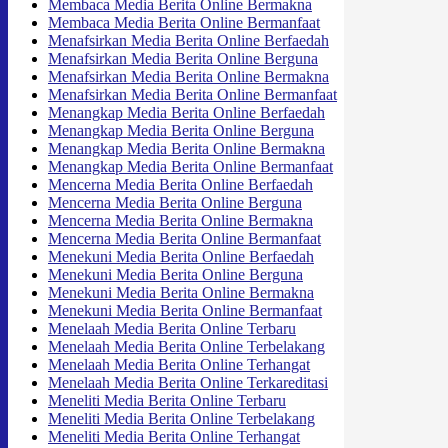
Membaca Media Berita Online Bermakna
Membaca Media Berita Online Bermanfaat
Menafsirkan Media Berita Online Berfaedah
Menafsirkan Media Berita Online Berguna
Menafsirkan Media Berita Online Bermakna
Menafsirkan Media Berita Online Bermanfaat
Menangkap Media Berita Online Berfaedah
Menangkap Media Berita Online Berguna
Menangkap Media Berita Online Bermakna
Menangkap Media Berita Online Bermanfaat
Mencerna Media Berita Online Berfaedah
Mencerna Media Berita Online Berguna
Mencerna Media Berita Online Bermakna
Mencerna Media Berita Online Bermanfaat
Menekuni Media Berita Online Berfaedah
Menekuni Media Berita Online Berguna
Menekuni Media Berita Online Bermakna
Menekuni Media Berita Online Bermanfaat
Menelaah Media Berita Online Terbaru
Menelaah Media Berita Online Terbelakang
Menelaah Media Berita Online Terhangat
Menelaah Media Berita Online Terkareditasi
Meneliti Media Berita Online Terbaru
Meneliti Media Berita Online Terbelakang
Meneliti Media Berita Online Terhangat