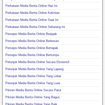
Perkataan Media Berita Online Hari Ini
Perkataan Media Berita Online Kekinian
Perkataan Media Berita Online Saat Ini
Perkataan Media Berita Online Sekarang Ini
Persepsi Media Berita Online Berjejak
Persepsi Media Berita Online Berkesan
Persepsi Media Berita Online Bertapak
Persepsi Media Berita Online Bertumpu
Petunjuk Media Berita Online Secara Ekstensif
Petunjuk Media Berita Online Yang Lapang
Petunjuk Media Berita Online Yang Lebar
Petunjuk Media Berita Online Yang Luas
Pikiran Media Berita Online Secara Patut
Pikiran Media Berita Online Yang Bagus
Pikiran Media Berita Online Yang Baik