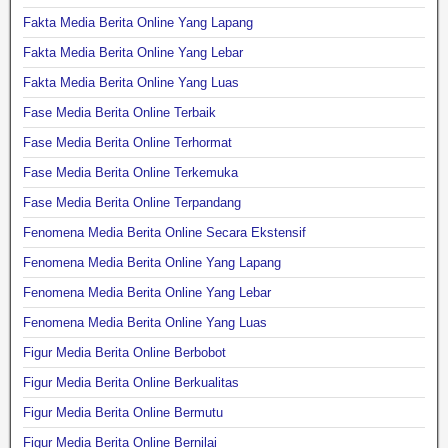
Fakta Media Berita Online Yang Lapang
Fakta Media Berita Online Yang Lebar
Fakta Media Berita Online Yang Luas
Fase Media Berita Online Terbaik
Fase Media Berita Online Terhormat
Fase Media Berita Online Terkemuka
Fase Media Berita Online Terpandang
Fenomena Media Berita Online Secara Ekstensif
Fenomena Media Berita Online Yang Lapang
Fenomena Media Berita Online Yang Lebar
Fenomena Media Berita Online Yang Luas
Figur Media Berita Online Berbobot
Figur Media Berita Online Berkualitas
Figur Media Berita Online Bermutu
Figur Media Berita Online Bernilai