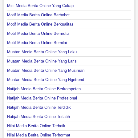
Misi Media Berita Online Yang Cakap
Motif Media Berita Online Berbobot
Motif Media Berita Online Berkualitas
Motif Media Berita Online Bermutu
Motif Media Berita Online Bernilai
Muatan Media Berita Online Yang Laku
Muatan Media Berita Online Yang Laris
Muatan Media Berita Online Yang Musiman
Muatan Media Berita Online Yang Ngetrend
Natijah Media Berita Online Berkompeten
Natijah Media Berita Online Profesional
Natijah Media Berita Online Terdidik
Natijah Media Berita Online Terlatih
Nilai Media Berita Online Terbaik
Nilai Media Berita Online Terhormat