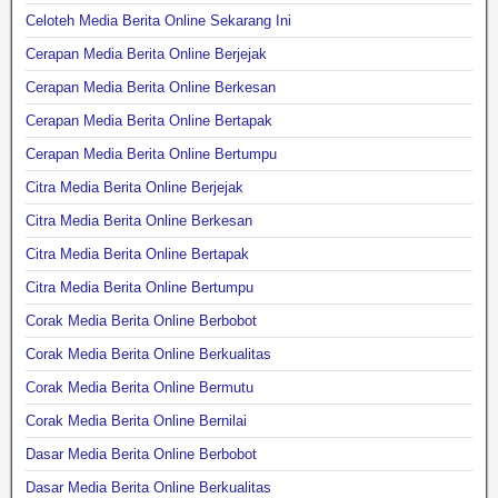
Celoteh Media Berita Online Sekarang Ini
Cerapan Media Berita Online Berjejak
Cerapan Media Berita Online Berkesan
Cerapan Media Berita Online Bertapak
Cerapan Media Berita Online Bertumpu
Citra Media Berita Online Berjejak
Citra Media Berita Online Berkesan
Citra Media Berita Online Bertapak
Citra Media Berita Online Bertumpu
Corak Media Berita Online Berbobot
Corak Media Berita Online Berkualitas
Corak Media Berita Online Bermutu
Corak Media Berita Online Bernilai
Dasar Media Berita Online Berbobot
Dasar Media Berita Online Berkualitas