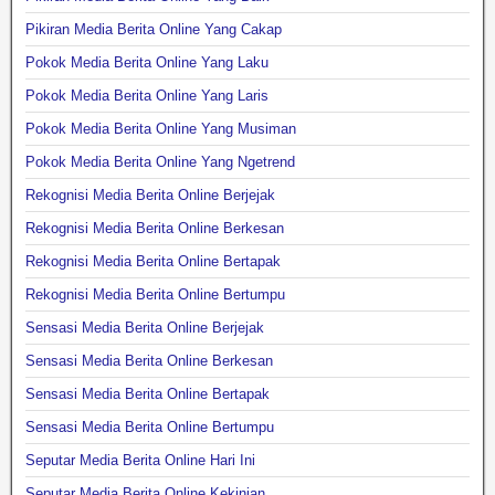
Pikiran Media Berita Online Yang Cakap
Pokok Media Berita Online Yang Laku
Pokok Media Berita Online Yang Laris
Pokok Media Berita Online Yang Musiman
Pokok Media Berita Online Yang Ngetrend
Rekognisi Media Berita Online Berjejak
Rekognisi Media Berita Online Berkesan
Rekognisi Media Berita Online Bertapak
Rekognisi Media Berita Online Bertumpu
Sensasi Media Berita Online Berjejak
Sensasi Media Berita Online Berkesan
Sensasi Media Berita Online Bertapak
Sensasi Media Berita Online Bertumpu
Seputar Media Berita Online Hari Ini
Seputar Media Berita Online Kekinian