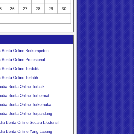
5
26
27
28
29
30
 Berita Online Berkompeten
 Berita Online Profesional
 Berita Online Terdidik
Berita Online Terlatih
ia Berita Online Terbaik
ia Berita Online Terhormat
dia Berita Online Terkemuka
dia Berita Online Terpandang
ia Berita Online Secara Ekstensif
ia Berita Online Yang Lapang