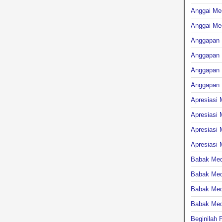
Anggai Med
Anggai Med
Anggapan M
Anggapan 
Anggapan M
Anggapan 
Apresiasi 
Apresiasi 
Apresiasi 
Apresiasi 
Babak Medi
Babak Medi
Babak Med
Babak Medi
Beginilah 