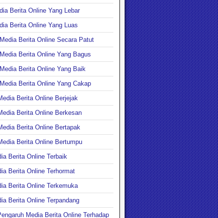
ia Berita Online Yang Lebar
ia Berita Online Yang Luas
edia Berita Online Secara Patut
Media Berita Online Yang Bagus
edia Berita Online Yang Baik
Media Berita Online Yang Cakap
Media Berita Online Berjejak
Media Berita Online Berkesan
Media Berita Online Bertapak
Media Berita Online Bertumpu
a Berita Online Terbaik
a Berita Online Terhormat
ia Berita Online Terkemuka
a Berita Online Terpandang
Pengaruh Media Berita Online Terhadap