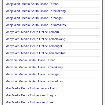
Menjelajahi Media Berita Online Terbaru
Menjelajahi Media Berita Online Terbelakang
Menjelajahi Media Berita Online Terhangat
Menjelajahi Media Berita Online Terkareditasi
Menyelami Media Berita Online Terbaru
Menyelami Media Berita Online Terbelakang
Menyelami Media Berita Online Terhangat
Menyelami Media Berita Online Terkareditasi
Menyidik Media Berita Online Terbaru
Menyidik Media Berita Online Terbelakang
Menyidik Media Berita Online Terhangat
Menyidik Media Berita Online Terkareditasi
Misi Media Berita Online Secara Patut
Misi Media Berita Online Yang Bagus
Misi Media Berita Online Yang Baik