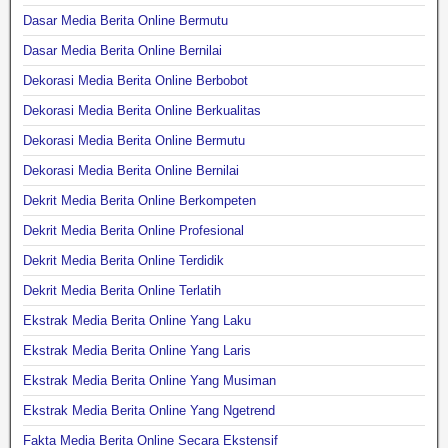
Dasar Media Berita Online Bermutu
Dasar Media Berita Online Bernilai
Dekorasi Media Berita Online Berbobot
Dekorasi Media Berita Online Berkualitas
Dekorasi Media Berita Online Bermutu
Dekorasi Media Berita Online Bernilai
Dekrit Media Berita Online Berkompeten
Dekrit Media Berita Online Profesional
Dekrit Media Berita Online Terdidik
Dekrit Media Berita Online Terlatih
Ekstrak Media Berita Online Yang Laku
Ekstrak Media Berita Online Yang Laris
Ekstrak Media Berita Online Yang Musiman
Ekstrak Media Berita Online Yang Ngetrend
Fakta Media Berita Online Secara Ekstensif