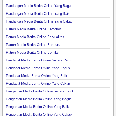
Pandangan Media Berita Online Yang Bagus
Pandangan Media Berita Online Yang Baik
Pandangan Media Berita Online Yang Cakap
Patron Media Berita Online Berbobot
Patron Media Berita Online Berkualitas
Patron Media Berita Online Bermutu
Patron Media Berita Online Bernilai
Pendapat Media Berita Online Secara Patut
Pendapat Media Berita Online Yang Bagus
Pendapat Media Berita Online Yang Baik
Pendapat Media Berita Online Yang Cakap
Pengertian Media Berita Online Secara Patut
Pengertian Media Berita Online Yang Bagus
Pengertian Media Berita Online Yang Baik
Pengertian Media Berita Online Yang Cakap