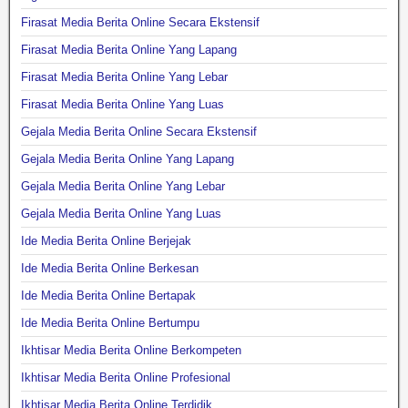
Firasat Media Berita Online Secara Ekstensif
Firasat Media Berita Online Yang Lapang
Firasat Media Berita Online Yang Lebar
Firasat Media Berita Online Yang Luas
Gejala Media Berita Online Secara Ekstensif
Gejala Media Berita Online Yang Lapang
Gejala Media Berita Online Yang Lebar
Gejala Media Berita Online Yang Luas
Ide Media Berita Online Berjejak
Ide Media Berita Online Berkesan
Ide Media Berita Online Bertapak
Ide Media Berita Online Bertumpu
Ikhtisar Media Berita Online Berkompeten
Ikhtisar Media Berita Online Profesional
Ikhtisar Media Berita Online Terdidik