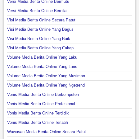
Versi Media Berita Online Bermutu
Versi Media Berita Online Bernilai
Visi Media Berita Online Secara Patut
Visi Media Berita Online Yang Bagus
Visi Media Berita Online Yang Baik
Visi Media Berita Online Yang Cakap
Volume Media Berita Online Yang Laku
Volume Media Berita Online Yang Laris
Volume Media Berita Online Yang Musiman
Volume Media Berita Online Yang Ngetrend
Vonis Media Berita Online Berkompeten
Vonis Media Berita Online Profesional
Vonis Media Berita Online Terdidik
Vonis Media Berita Online Terlatih
Wawasan Media Berita Online Secara Patut