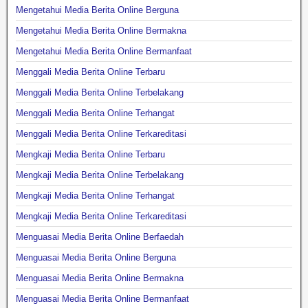
Mengetahui Media Berita Online Berguna
Mengetahui Media Berita Online Bermakna
Mengetahui Media Berita Online Bermanfaat
Menggali Media Berita Online Terbaru
Menggali Media Berita Online Terbelakang
Menggali Media Berita Online Terhangat
Menggali Media Berita Online Terkareditasi
Mengkaji Media Berita Online Terbaru
Mengkaji Media Berita Online Terbelakang
Mengkaji Media Berita Online Terhangat
Mengkaji Media Berita Online Terkareditasi
Menguasai Media Berita Online Berfaedah
Menguasai Media Berita Online Berguna
Menguasai Media Berita Online Bermakna
Menguasai Media Berita Online Bermanfaat