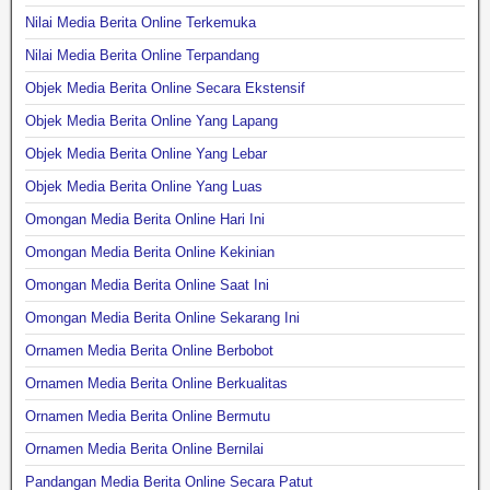
Nilai Media Berita Online Terkemuka
Nilai Media Berita Online Terpandang
Objek Media Berita Online Secara Ekstensif
Objek Media Berita Online Yang Lapang
Objek Media Berita Online Yang Lebar
Objek Media Berita Online Yang Luas
Omongan Media Berita Online Hari Ini
Omongan Media Berita Online Kekinian
Omongan Media Berita Online Saat Ini
Omongan Media Berita Online Sekarang Ini
Ornamen Media Berita Online Berbobot
Ornamen Media Berita Online Berkualitas
Ornamen Media Berita Online Bermutu
Ornamen Media Berita Online Bernilai
Pandangan Media Berita Online Secara Patut