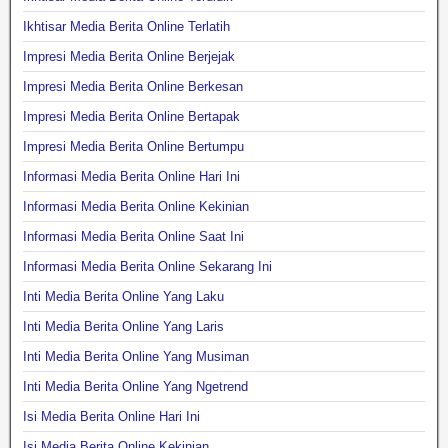
Ikhtisar Media Berita Online Terlatih
Impresi Media Berita Online Berjejak
Impresi Media Berita Online Berkesan
Impresi Media Berita Online Bertapak
Impresi Media Berita Online Bertumpu
Informasi Media Berita Online Hari Ini
Informasi Media Berita Online Kekinian
Informasi Media Berita Online Saat Ini
Informasi Media Berita Online Sekarang Ini
Inti Media Berita Online Yang Laku
Inti Media Berita Online Yang Laris
Inti Media Berita Online Yang Musiman
Inti Media Berita Online Yang Ngetrend
Isi Media Berita Online Hari Ini
Isi Media Berita Online Kekinian