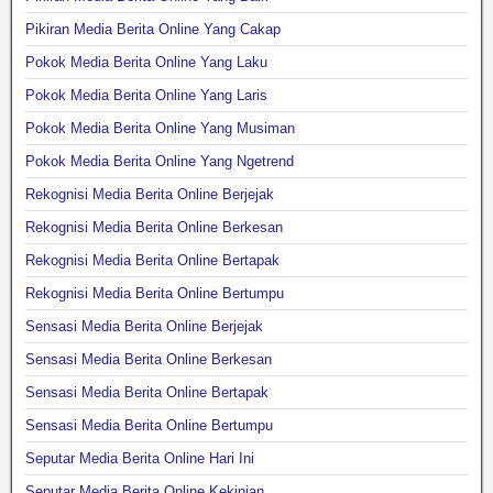
Pikiran Media Berita Online Yang Cakap
Pokok Media Berita Online Yang Laku
Pokok Media Berita Online Yang Laris
Pokok Media Berita Online Yang Musiman
Pokok Media Berita Online Yang Ngetrend
Rekognisi Media Berita Online Berjejak
Rekognisi Media Berita Online Berkesan
Rekognisi Media Berita Online Bertapak
Rekognisi Media Berita Online Bertumpu
Sensasi Media Berita Online Berjejak
Sensasi Media Berita Online Berkesan
Sensasi Media Berita Online Bertapak
Sensasi Media Berita Online Bertumpu
Seputar Media Berita Online Hari Ini
Seputar Media Berita Online Kekinian