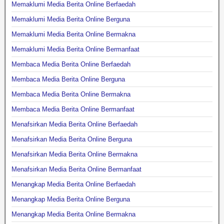
Memaklumi Media Berita Online Berfaedah
Memaklumi Media Berita Online Berguna
Memaklumi Media Berita Online Bermakna
Memaklumi Media Berita Online Bermanfaat
Membaca Media Berita Online Berfaedah
Membaca Media Berita Online Berguna
Membaca Media Berita Online Bermakna
Membaca Media Berita Online Bermanfaat
Menafsirkan Media Berita Online Berfaedah
Menafsirkan Media Berita Online Berguna
Menafsirkan Media Berita Online Bermakna
Menafsirkan Media Berita Online Bermanfaat
Menangkap Media Berita Online Berfaedah
Menangkap Media Berita Online Berguna
Menangkap Media Berita Online Bermakna