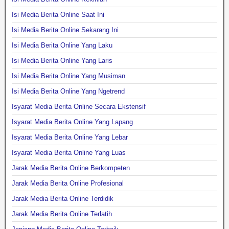
Isi Media Berita Online Saat Ini
Isi Media Berita Online Sekarang Ini
Isi Media Berita Online Yang Laku
Isi Media Berita Online Yang Laris
Isi Media Berita Online Yang Musiman
Isi Media Berita Online Yang Ngetrend
Isyarat Media Berita Online Secara Ekstensif
Isyarat Media Berita Online Yang Lapang
Isyarat Media Berita Online Yang Lebar
Isyarat Media Berita Online Yang Luas
Jarak Media Berita Online Berkompeten
Jarak Media Berita Online Profesional
Jarak Media Berita Online Terdidik
Jarak Media Berita Online Terlatih