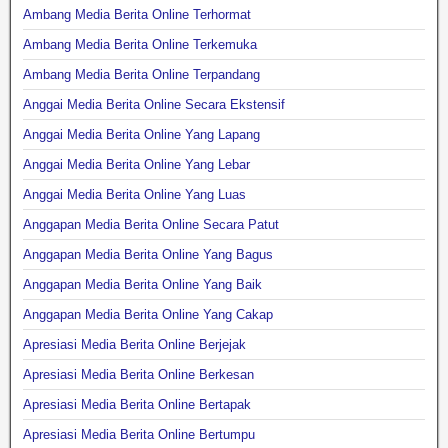
Ambang Media Berita Online Terhormat
Ambang Media Berita Online Terkemuka
Ambang Media Berita Online Terpandang
Anggai Media Berita Online Secara Ekstensif
Anggai Media Berita Online Yang Lapang
Anggai Media Berita Online Yang Lebar
Anggai Media Berita Online Yang Luas
Anggapan Media Berita Online Secara Patut
Anggapan Media Berita Online Yang Bagus
Anggapan Media Berita Online Yang Baik
Anggapan Media Berita Online Yang Cakap
Apresiasi Media Berita Online Berjejak
Apresiasi Media Berita Online Berkesan
Apresiasi Media Berita Online Bertapak
Apresiasi Media Berita Online Bertumpu