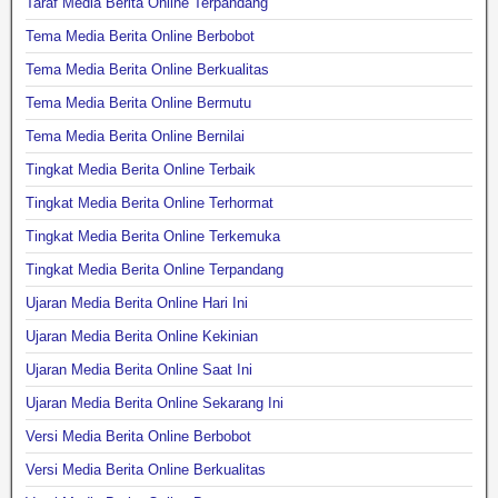
Taraf Media Berita Online Terpandang
Tema Media Berita Online Berbobot
Tema Media Berita Online Berkualitas
Tema Media Berita Online Bermutu
Tema Media Berita Online Bernilai
Tingkat Media Berita Online Terbaik
Tingkat Media Berita Online Terhormat
Tingkat Media Berita Online Terkemuka
Tingkat Media Berita Online Terpandang
Ujaran Media Berita Online Hari Ini
Ujaran Media Berita Online Kekinian
Ujaran Media Berita Online Saat Ini
Ujaran Media Berita Online Sekarang Ini
Versi Media Berita Online Berbobot
Versi Media Berita Online Berkualitas