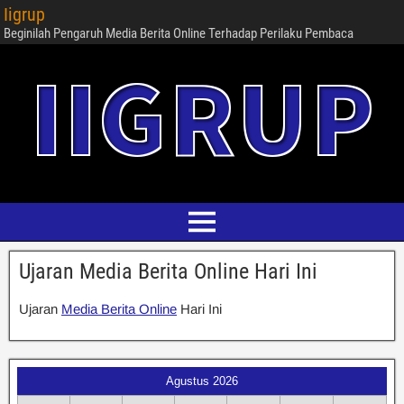
Iigrup
Beginilah Pengaruh Media Berita Online Terhadap Perilaku Pembaca
Ujaran Media Berita Online Hari Ini
Ujaran
Media Berita Online
Hari Ini
Agustus 2026