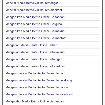
Meneliti Media Berita Online Terhangat
Meneliti Media Berita Online Terkareditasi
Mengartikan Media Berita Online Berfaedah
Mengartikan Media Berita Online Berguna
Mengartikan Media Berita Online Bermakna
Mengartikan Media Berita Online Bermanfaat
Mengedari Media Berita Online Terbaru
Mengedari Media Berita Online Terbelakang
Mengedari Media Berita Online Terhangat
Mengedari Media Berita Online Terkareditasi
Mengeksplorasi Media Berita Online Terbaru
Mengeksplorasi Media Berita Online Terbelakang
Mengeksplorasi Media Berita Online Terhangat
Mengeksplorasi Media Berita Online Terkareditasi
Mengetahui Media Berita Online Berfaedah