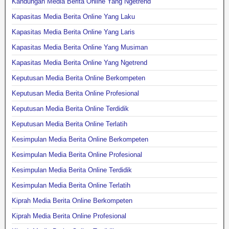
Kandungan Media Berita Online Yang Ngetrend
Kapasitas Media Berita Online Yang Laku
Kapasitas Media Berita Online Yang Laris
Kapasitas Media Berita Online Yang Musiman
Kapasitas Media Berita Online Yang Ngetrend
Keputusan Media Berita Online Berkompeten
Keputusan Media Berita Online Profesional
Keputusan Media Berita Online Terdidik
Keputusan Media Berita Online Terlatih
Kesimpulan Media Berita Online Berkompeten
Kesimpulan Media Berita Online Profesional
Kesimpulan Media Berita Online Terdidik
Kesimpulan Media Berita Online Terlatih
Kiprah Media Berita Online Berkompeten
Kiprah Media Berita Online Profesional