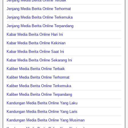
Jenjang Media Berita Online Terbaik
Jenjang Media Berita Online Terhormat
Jenjang Media Berita Online Terkemuka
Jenjang Media Berita Online Terpandang
Kabar Media Berita Online Hari Ini
Kabar Media Berita Online Kekinian
Kabar Media Berita Online Saat Ini
Kabar Media Berita Online Sekarang Ini
Kaliber Media Berita Online Terbaik
Kaliber Media Berita Online Terhormat
Kaliber Media Berita Online Terkemuka
Kaliber Media Berita Online Terpandang
Kandungan Media Berita Online Yang Laku
Kandungan Media Berita Online Yang Laris
Kandungan Media Berita Online Yang Musiman