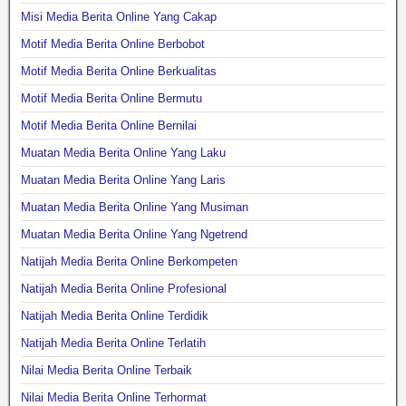
Misi Media Berita Online Yang Cakap
Motif Media Berita Online Berbobot
Motif Media Berita Online Berkualitas
Motif Media Berita Online Bermutu
Motif Media Berita Online Bernilai
Muatan Media Berita Online Yang Laku
Muatan Media Berita Online Yang Laris
Muatan Media Berita Online Yang Musiman
Muatan Media Berita Online Yang Ngetrend
Natijah Media Berita Online Berkompeten
Natijah Media Berita Online Profesional
Natijah Media Berita Online Terdidik
Natijah Media Berita Online Terlatih
Nilai Media Berita Online Terbaik
Nilai Media Berita Online Terhormat