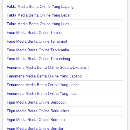
Fakta Media Berita Online Yang Lapang
Fakta Media Berita Online Yang Lebar
Fakta Media Berita Online Yang Luas
Fase Media Berita Online Terbaik
Fase Media Berita Online Terhormat
Fase Media Berita Online Terkemuka
Fase Media Berita Online Terpandang
Fenomena Media Berita Online Secara Ekstensif
Fenomena Media Berita Online Yang Lapang
Fenomena Media Berita Online Yang Lebar
Fenomena Media Berita Online Yang Luas
Figur Media Berita Online Berbobot
Figur Media Berita Online Berkualitas
Figur Media Berita Online Bermutu
Figur Media Berita Online Bernilai