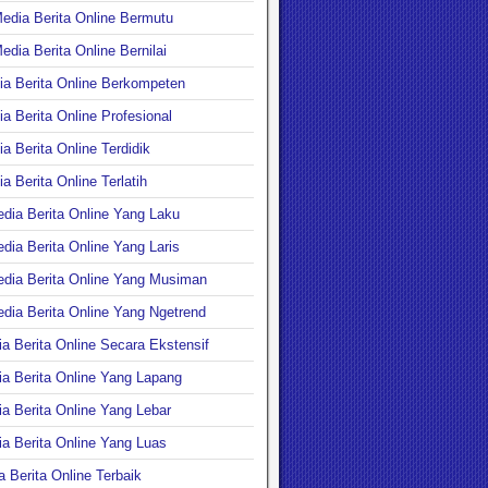
edia Berita Online Bermutu
edia Berita Online Bernilai
ia Berita Online Berkompeten
ia Berita Online Profesional
a Berita Online Terdidik
a Berita Online Terlatih
dia Berita Online Yang Laku
dia Berita Online Yang Laris
dia Berita Online Yang Musiman
dia Berita Online Yang Ngetrend
a Berita Online Secara Ekstensif
a Berita Online Yang Lapang
a Berita Online Yang Lebar
a Berita Online Yang Luas
 Berita Online Terbaik