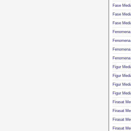
Fase Media
Fase Media
Fase Media
Fenomena M
Fenomena 
Fenomena 
Fenomena 
Figur Medi
Figur Medi
Figur Medi
Figur Media
Firasat Me
Firasat Me
Firasat Me
Firasat Me