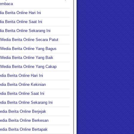
Pembaca
a Berita Online Hari Ini
ia Berita Online Saat Ini
ia Berita Online Sekarang Ini
Media Berita Online Secara Patut
Media Berita Online Yang Bagus
Media Berita Online Yang Baik
Media Berita Online Yang Cakap
ia Berita Online Hari Ini
dia Berita Online Kekinian
dia Berita Online Saat Ini
dia Berita Online Sekarang Ini
dia Berita Online Berjejak
dia Berita Online Berkesan
dia Berita Online Bertapak