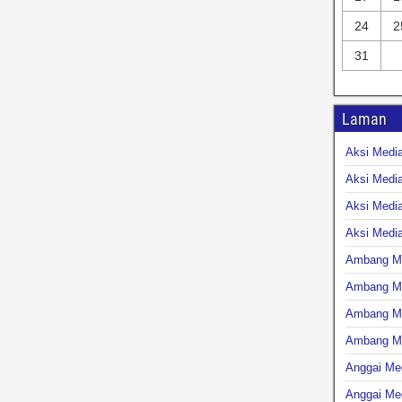
24
2
31
Laman
Aksi Media
Aksi Media
Aksi Media
Aksi Media 
Ambang Med
Ambang Med
Ambang Me
Ambang Me
Anggai Med
Anggai Med