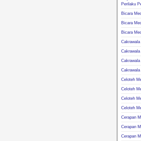
Perilaku 
Bicara Medi
Bicara Med
Bicara Med
Cakrawala 
Cakrawala 
Cakrawala 
Cakrawala 
Celoteh Med
Celoteh Me
Celoteh Me
Celoteh Me
Cerapan Me
Cerapan Me
Cerapan Me