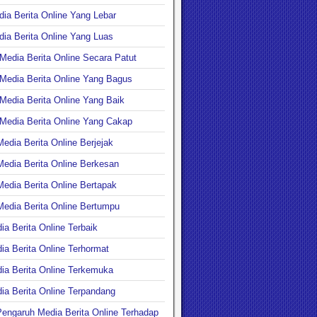
ia Berita Online Yang Lebar
ia Berita Online Yang Luas
edia Berita Online Secara Patut
Media Berita Online Yang Bagus
edia Berita Online Yang Baik
Media Berita Online Yang Cakap
Media Berita Online Berjejak
Media Berita Online Berkesan
Media Berita Online Bertapak
Media Berita Online Bertumpu
a Berita Online Terbaik
a Berita Online Terhormat
ia Berita Online Terkemuka
a Berita Online Terpandang
Pengaruh Media Berita Online Terhadap