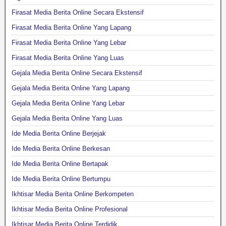
Firasat Media Berita Online Secara Ekstensif
Firasat Media Berita Online Yang Lapang
Firasat Media Berita Online Yang Lebar
Firasat Media Berita Online Yang Luas
Gejala Media Berita Online Secara Ekstensif
Gejala Media Berita Online Yang Lapang
Gejala Media Berita Online Yang Lebar
Gejala Media Berita Online Yang Luas
Ide Media Berita Online Berjejak
Ide Media Berita Online Berkesan
Ide Media Berita Online Bertapak
Ide Media Berita Online Bertumpu
Ikhtisar Media Berita Online Berkompeten
Ikhtisar Media Berita Online Profesional
Ikhtisar Media Berita Online Terdidik