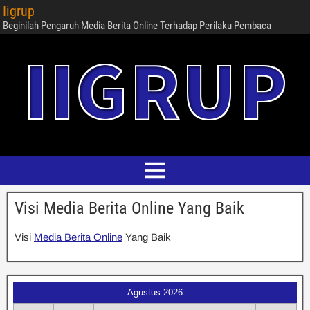
Iigrup
Beginilah Pengaruh Media Berita Online Terhadap Perilaku Pembaca
Visi Media Berita Online Yang Baik
Visi
Media Berita Online
Yang Baik
Agustus 2026