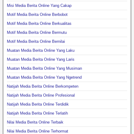
Misi Media Berita Online Yang Cakap
Motif Media Berita Online Berbobot
Motif Media Berita Online Berkualitas
Motif Media Berita Online Bermutu
Motif Media Berita Online Bernilai
Muatan Media Berita Online Yang Laku
Muatan Media Berita Online Yang Laris
Muatan Media Berita Online Yang Musiman
Muatan Media Berita Online Yang Ngetrend
Natijah Media Berita Online Berkompeten
Natijah Media Berita Online Profesional
Natijah Media Berita Online Terdidik
Natijah Media Berita Online Terlatih
Nilai Media Berita Online Terbaik
Nilai Media Berita Online Terhormat