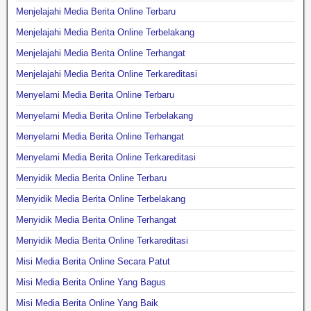
Menjelajahi Media Berita Online Terbaru
Menjelajahi Media Berita Online Terbelakang
Menjelajahi Media Berita Online Terhangat
Menjelajahi Media Berita Online Terkareditasi
Menyelami Media Berita Online Terbaru
Menyelami Media Berita Online Terbelakang
Menyelami Media Berita Online Terhangat
Menyelami Media Berita Online Terkareditasi
Menyidik Media Berita Online Terbaru
Menyidik Media Berita Online Terbelakang
Menyidik Media Berita Online Terhangat
Menyidik Media Berita Online Terkareditasi
Misi Media Berita Online Secara Patut
Misi Media Berita Online Yang Bagus
Misi Media Berita Online Yang Baik