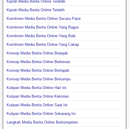
Kiprah Media Berita Online Terdidik
Kiprah Media Berita Online Terlatih
Komitmen Media Berita Online Secara Patut
Komitmen Media Berita Online Yang Bagus
Komitmen Media Berita Online Yang Baik
Komitmen Media Berita Online Yang Cakap
Konsep Media Berita Online Berjejak
Konsep Media Berita Online Berkesan
Konsep Media Berita Online Bertapak
Konsep Media Berita Online Bertumpu
Kutipan Media Berita Online Hari Ini
Kutipan Media Berita Online Kekinian
Kutipan Media Berita Online Saat Ini
Kutipan Media Berita Online Sekarang Ini
Langkah Media Berita Online Berkompeten