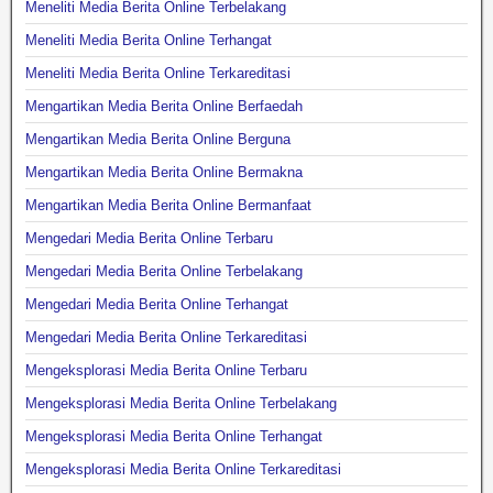
Meneliti Media Berita Online Terbelakang
Meneliti Media Berita Online Terhangat
Meneliti Media Berita Online Terkareditasi
Mengartikan Media Berita Online Berfaedah
Mengartikan Media Berita Online Berguna
Mengartikan Media Berita Online Bermakna
Mengartikan Media Berita Online Bermanfaat
Mengedari Media Berita Online Terbaru
Mengedari Media Berita Online Terbelakang
Mengedari Media Berita Online Terhangat
Mengedari Media Berita Online Terkareditasi
Mengeksplorasi Media Berita Online Terbaru
Mengeksplorasi Media Berita Online Terbelakang
Mengeksplorasi Media Berita Online Terhangat
Mengeksplorasi Media Berita Online Terkareditasi