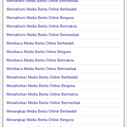
Memahami Media Berita Online Bermanfaat
Memaklumi Media Berita Online Berfaedah
Memaklumi Media Berita Online Berguna
Memaklumi Media Berita Online Bermakna
Memaklumi Media Berita Online Bermanfaat
Membaca Media Berita Online Berfaedah
Membaca Media Berita Online Berguna
Membaca Media Berita Online Bermakna
Membaca Media Berita Online Bermanfaat
Menafsirkan Media Berita Online Berfaedah
Menafsirkan Media Berita Online Berguna
Menafsirkan Media Berita Online Bermakna
Menafsirkan Media Berita Online Bermanfaat
Menangkap Media Berita Online Berfaedah
Menangkap Media Berita Online Berguna