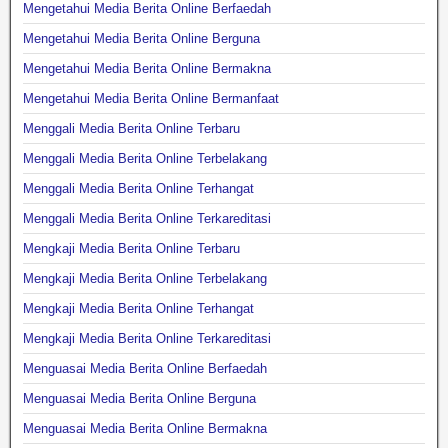
Mengetahui Media Berita Online Berfaedah
Mengetahui Media Berita Online Berguna
Mengetahui Media Berita Online Bermakna
Mengetahui Media Berita Online Bermanfaat
Menggali Media Berita Online Terbaru
Menggali Media Berita Online Terbelakang
Menggali Media Berita Online Terhangat
Menggali Media Berita Online Terkareditasi
Mengkaji Media Berita Online Terbaru
Mengkaji Media Berita Online Terbelakang
Mengkaji Media Berita Online Terhangat
Mengkaji Media Berita Online Terkareditasi
Menguasai Media Berita Online Berfaedah
Menguasai Media Berita Online Berguna
Menguasai Media Berita Online Bermakna