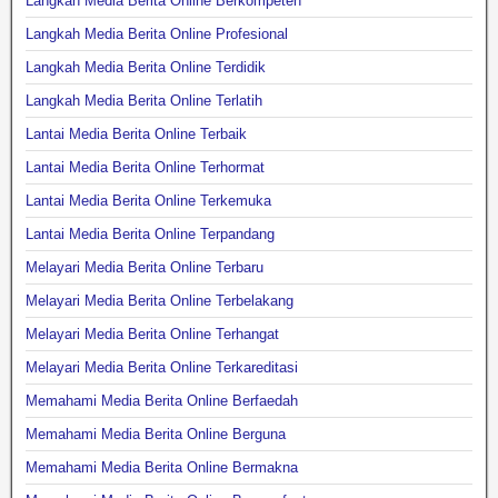
Langkah Media Berita Online Berkompeten
Langkah Media Berita Online Profesional
Langkah Media Berita Online Terdidik
Langkah Media Berita Online Terlatih
Lantai Media Berita Online Terbaik
Lantai Media Berita Online Terhormat
Lantai Media Berita Online Terkemuka
Lantai Media Berita Online Terpandang
Melayari Media Berita Online Terbaru
Melayari Media Berita Online Terbelakang
Melayari Media Berita Online Terhangat
Melayari Media Berita Online Terkareditasi
Memahami Media Berita Online Berfaedah
Memahami Media Berita Online Berguna
Memahami Media Berita Online Bermakna