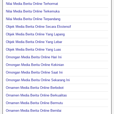
Nilai Media Berita Online Terhormat
Nilai Media Berita Online Terkemuka
Nilai Media Berita Online Terpandang
Objek Media Berita Online Secara Ekstensif
Objek Media Berita Online Yang Lapang
Objek Media Berita Online Yang Lebar
Objek Media Berita Online Yang Luas
Omongan Media Berita Online Hari Ini
Omongan Media Berita Online Kekinian
Omongan Media Berita Online Saat Ini
Omongan Media Berita Online Sekarang Ini
Ornamen Media Berita Online Berbobot
Ornamen Media Berita Online Berkualitas
Ornamen Media Berita Online Bermutu
Ornamen Media Berita Online Bernilai