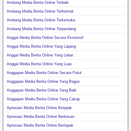
Ambang Media Berita Online Terbaik
Ambang Media Berita Online Terhormat
Ambang Media Berita Online Terkemuka
Ambang Media Berita Online Terpandang
Anggai Media Berita Online Secara Ekstensif
Anggai Media Berita Online Yang Lapang
Anggai Media Berita Online Yang Lebar
Anggai Media Berita Online Yang Luas
Anggapan Media Berita Online Secara Patut
Anggapan Media Berita Online Yang Bagus
Anggapan Media Berita Online Yang Baik
Anggapan Media Berita Online Yang Cakap
Apresiasi Media Berita Online Berjejak
Apresiasi Media Berita Online Berkesan
Apresiasi Media Berita Online Bertapak