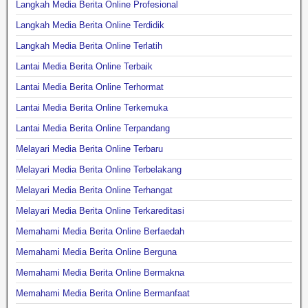
Langkah Media Berita Online Profesional
Langkah Media Berita Online Terdidik
Langkah Media Berita Online Terlatih
Lantai Media Berita Online Terbaik
Lantai Media Berita Online Terhormat
Lantai Media Berita Online Terkemuka
Lantai Media Berita Online Terpandang
Melayari Media Berita Online Terbaru
Melayari Media Berita Online Terbelakang
Melayari Media Berita Online Terhangat
Melayari Media Berita Online Terkareditasi
Memahami Media Berita Online Berfaedah
Memahami Media Berita Online Berguna
Memahami Media Berita Online Bermakna
Memahami Media Berita Online Bermanfaat