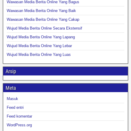
Wawasan Media Berita Online Yang Bagus
Wawasan Media Berita Online Yang Baik
Wawasan Media Berita Online Yang Cakap
Wujud Media Berita Online Secara Ekstensif
Wujud Media Berita Online Yang Lapang
Wujud Media Berita Online Yang Lebar
Wujud Media Berita Online Yang Luas
Arsip
Meta
Masuk
Feed entri
Feed komentar
WordPress.org