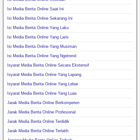
Isi Media Berita Online Saat Ini
Isi Media Berita Online Sekarang Ini
Isi Media Berita Online Yang Laku
Isi Media Berita Online Yang Laris
Isi Media Berita Online Yang Musiman
Isi Media Berita Online Yang Ngetrend
Isyarat Media Berita Online Secara Ekstensif
Isyarat Media Berita Online Yang Lapang
Isyarat Media Berita Online Yang Lebar
Isyarat Media Berita Online Yang Luas
Jarak Media Berita Online Berkompeten
Jarak Media Berita Online Profesional
Jarak Media Berita Online Terdidik
Jarak Media Berita Online Terlatih