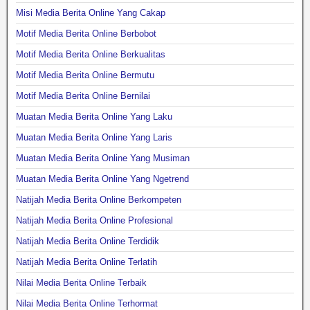
Misi Media Berita Online Yang Cakap
Motif Media Berita Online Berbobot
Motif Media Berita Online Berkualitas
Motif Media Berita Online Bermutu
Motif Media Berita Online Bernilai
Muatan Media Berita Online Yang Laku
Muatan Media Berita Online Yang Laris
Muatan Media Berita Online Yang Musiman
Muatan Media Berita Online Yang Ngetrend
Natijah Media Berita Online Berkompeten
Natijah Media Berita Online Profesional
Natijah Media Berita Online Terdidik
Natijah Media Berita Online Terlatih
Nilai Media Berita Online Terbaik
Nilai Media Berita Online Terhormat