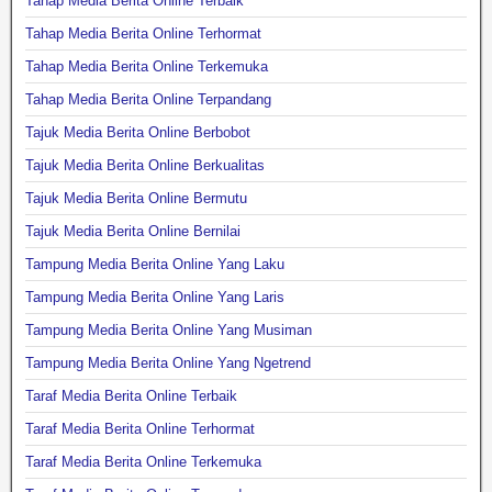
Tahap Media Berita Online Terbaik
Tahap Media Berita Online Terhormat
Tahap Media Berita Online Terkemuka
Tahap Media Berita Online Terpandang
Tajuk Media Berita Online Berbobot
Tajuk Media Berita Online Berkualitas
Tajuk Media Berita Online Bermutu
Tajuk Media Berita Online Bernilai
Tampung Media Berita Online Yang Laku
Tampung Media Berita Online Yang Laris
Tampung Media Berita Online Yang Musiman
Tampung Media Berita Online Yang Ngetrend
Taraf Media Berita Online Terbaik
Taraf Media Berita Online Terhormat
Taraf Media Berita Online Terkemuka