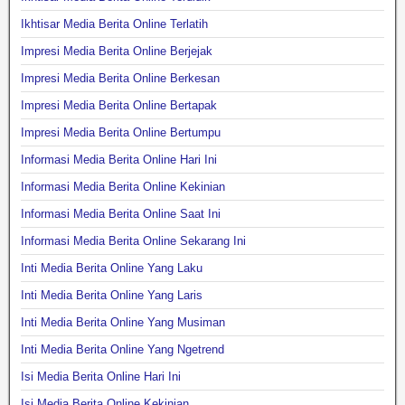
Ikhtisar Media Berita Online Terlatih
Impresi Media Berita Online Berjejak
Impresi Media Berita Online Berkesan
Impresi Media Berita Online Bertapak
Impresi Media Berita Online Bertumpu
Informasi Media Berita Online Hari Ini
Informasi Media Berita Online Kekinian
Informasi Media Berita Online Saat Ini
Informasi Media Berita Online Sekarang Ini
Inti Media Berita Online Yang Laku
Inti Media Berita Online Yang Laris
Inti Media Berita Online Yang Musiman
Inti Media Berita Online Yang Ngetrend
Isi Media Berita Online Hari Ini
Isi Media Berita Online Kekinian