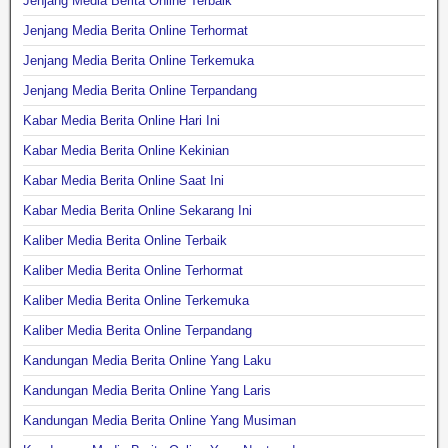
Jenjang Media Berita Online Terbaik
Jenjang Media Berita Online Terhormat
Jenjang Media Berita Online Terkemuka
Jenjang Media Berita Online Terpandang
Kabar Media Berita Online Hari Ini
Kabar Media Berita Online Kekinian
Kabar Media Berita Online Saat Ini
Kabar Media Berita Online Sekarang Ini
Kaliber Media Berita Online Terbaik
Kaliber Media Berita Online Terhormat
Kaliber Media Berita Online Terkemuka
Kaliber Media Berita Online Terpandang
Kandungan Media Berita Online Yang Laku
Kandungan Media Berita Online Yang Laris
Kandungan Media Berita Online Yang Musiman