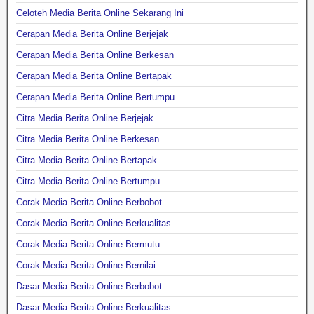
Celoteh Media Berita Online Sekarang Ini
Cerapan Media Berita Online Berjejak
Cerapan Media Berita Online Berkesan
Cerapan Media Berita Online Bertapak
Cerapan Media Berita Online Bertumpu
Citra Media Berita Online Berjejak
Citra Media Berita Online Berkesan
Citra Media Berita Online Bertapak
Citra Media Berita Online Bertumpu
Corak Media Berita Online Berbobot
Corak Media Berita Online Berkualitas
Corak Media Berita Online Bermutu
Corak Media Berita Online Bernilai
Dasar Media Berita Online Berbobot
Dasar Media Berita Online Berkualitas