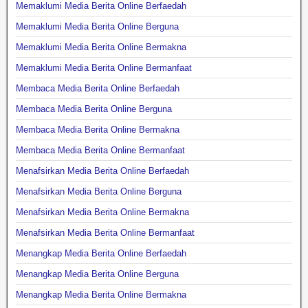
Memaklumi Media Berita Online Berfaedah
Memaklumi Media Berita Online Berguna
Memaklumi Media Berita Online Bermakna
Memaklumi Media Berita Online Bermanfaat
Membaca Media Berita Online Berfaedah
Membaca Media Berita Online Berguna
Membaca Media Berita Online Bermakna
Membaca Media Berita Online Bermanfaat
Menafsirkan Media Berita Online Berfaedah
Menafsirkan Media Berita Online Berguna
Menafsirkan Media Berita Online Bermakna
Menafsirkan Media Berita Online Bermanfaat
Menangkap Media Berita Online Berfaedah
Menangkap Media Berita Online Berguna
Menangkap Media Berita Online Bermakna