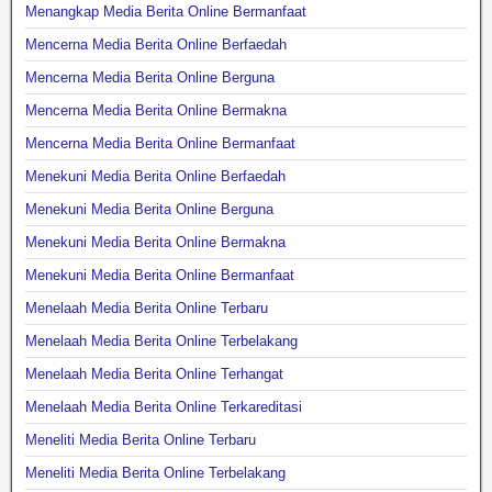
Menangkap Media Berita Online Bermanfaat
Mencerna Media Berita Online Berfaedah
Mencerna Media Berita Online Berguna
Mencerna Media Berita Online Bermakna
Mencerna Media Berita Online Bermanfaat
Menekuni Media Berita Online Berfaedah
Menekuni Media Berita Online Berguna
Menekuni Media Berita Online Bermakna
Menekuni Media Berita Online Bermanfaat
Menelaah Media Berita Online Terbaru
Menelaah Media Berita Online Terbelakang
Menelaah Media Berita Online Terhangat
Menelaah Media Berita Online Terkareditasi
Meneliti Media Berita Online Terbaru
Meneliti Media Berita Online Terbelakang