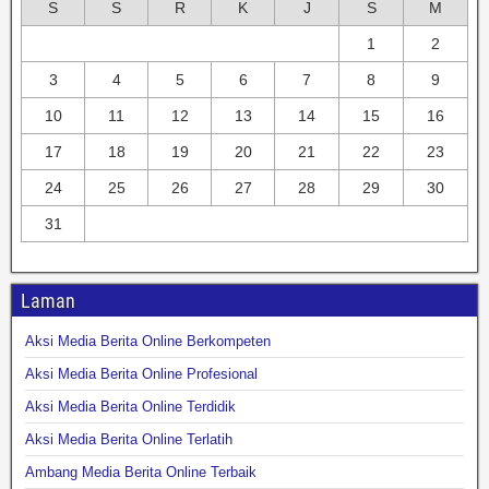
S
S
R
K
J
S
M
1
2
3
4
5
6
7
8
9
10
11
12
13
14
15
16
17
18
19
20
21
22
23
24
25
26
27
28
29
30
31
Laman
Aksi Media Berita Online Berkompeten
Aksi Media Berita Online Profesional
Aksi Media Berita Online Terdidik
Aksi Media Berita Online Terlatih
Ambang Media Berita Online Terbaik