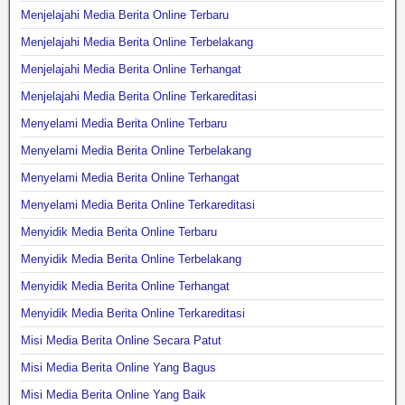
Menjelajahi Media Berita Online Terbaru
Menjelajahi Media Berita Online Terbelakang
Menjelajahi Media Berita Online Terhangat
Menjelajahi Media Berita Online Terkareditasi
Menyelami Media Berita Online Terbaru
Menyelami Media Berita Online Terbelakang
Menyelami Media Berita Online Terhangat
Menyelami Media Berita Online Terkareditasi
Menyidik Media Berita Online Terbaru
Menyidik Media Berita Online Terbelakang
Menyidik Media Berita Online Terhangat
Menyidik Media Berita Online Terkareditasi
Misi Media Berita Online Secara Patut
Misi Media Berita Online Yang Bagus
Misi Media Berita Online Yang Baik