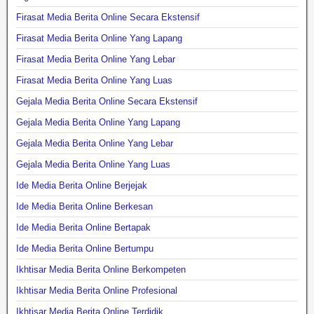
Firasat Media Berita Online Secara Ekstensif
Firasat Media Berita Online Yang Lapang
Firasat Media Berita Online Yang Lebar
Firasat Media Berita Online Yang Luas
Gejala Media Berita Online Secara Ekstensif
Gejala Media Berita Online Yang Lapang
Gejala Media Berita Online Yang Lebar
Gejala Media Berita Online Yang Luas
Ide Media Berita Online Berjejak
Ide Media Berita Online Berkesan
Ide Media Berita Online Bertapak
Ide Media Berita Online Bertumpu
Ikhtisar Media Berita Online Berkompeten
Ikhtisar Media Berita Online Profesional
Ikhtisar Media Berita Online Terdidik